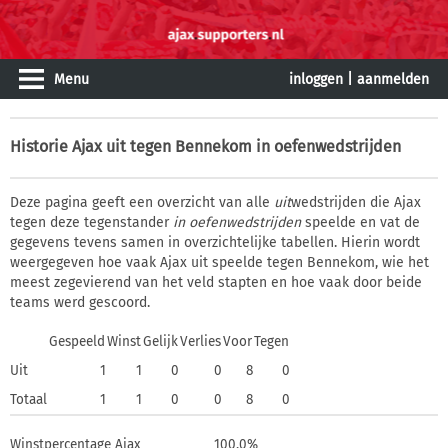
Menu
inloggen
|
aanmelden
Historie
Ajax uit tegen Bennekom in oefenwedstrijden
Deze pagina geeft een overzicht van alle
uit
wedstrijden die Ajax
tegen deze tegenstander
in oefenwedstrijden
speelde en vat de
gegevens tevens samen in overzichtelijke tabellen. Hierin wordt
weergegeven hoe vaak Ajax uit speelde tegen Bennekom, wie het
meest zegevierend van het veld stapten en hoe vaak door beide
teams werd gescoord.
Gespeeld
Winst
Gelijk
Verlies
Voor
Tegen
Uit
1
1
0
0
8
0
Totaal
1
1
0
0
8
0
Winstpercentage Ajax
100,0%