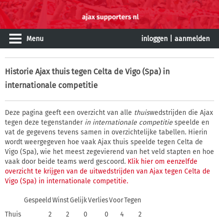
Menu
inloggen
|
aanmelden
Historie
Ajax thuis tegen Celta de Vigo (Spa) in
internationale competitie
Deze pagina geeft een overzicht van alle
thuis
wedstrijden die Ajax
tegen deze tegenstander
in internationale competitie
speelde en
vat de gegevens tevens samen in overzichtelijke tabellen. Hierin
wordt weergegeven hoe vaak Ajax thuis speelde tegen Celta de
Vigo (Spa), wie het meest zegevierend van het veld stapten en hoe
vaak door beide teams werd gescoord.
Klik hier om eenzelfde
overzicht te krijgen van de uitwedstrijden van Ajax tegen Celta de
Vigo (Spa) in internationale competitie.
Gespeeld
Winst
Gelijk
Verlies
Voor
Tegen
Thuis
2
2
0
0
4
2