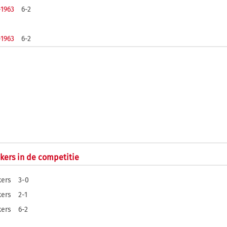
-1963
6-2
-1963
6-2
ckers in de competitie
kers
3-0
kers
2-1
kers
6-2