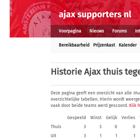
Voorpagina
Nieuws
Forums
In
Bereikbaarheid
Prijzenkast
Kalender
Historie
Ajax thuis teg
Deze pagina geeft een overzicht van alle
thu
overzichtelijke tabellen. Hierin wordt weer
vaak door beide teams werd gescoord.
Klik 
Gespeeld
Winst
Gelijk
Verlies
Thuis
3
3
0
0
Uit
3
1
1
1