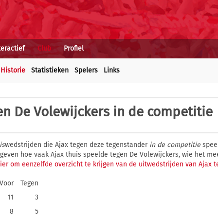
teractief
Club
Profiel
Historie
Statistieken
Spelers
Links
en De Volewijckers in de competitie
is
wedstrijden die Ajax tegen deze tegenstander
in de competitie
speel
gegeven hoe vaak Ajax thuis speelde tegen De Volewijckers, wie het m
hier om eenzelfde overzicht te krijgen van de uitwedstrijden van Ajax 
Voor
Tegen
11
3
8
5