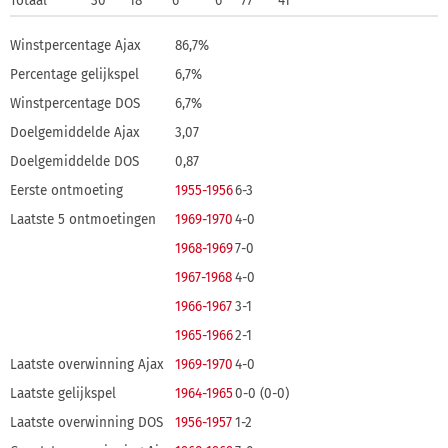
Totaal
30
18
6
6
77
41
Winstpercentage Ajax
86,7%
Percentage gelijkspel
6,7%
Winstpercentage DOS
6,7%
Doelgemiddelde Ajax
3,07
Doelgemiddelde DOS
0,87
Eerste ontmoeting
1955-1956
6-3
Laatste 5 ontmoetingen
1969-1970
4-0
1968-1969
7-0
1967-1968
4-0
1966-1967
3-1
1965-1966
2-1
Laatste overwinning Ajax
1969-1970
4-0
Laatste gelijkspel
1964-1965
0-0 (0-0)
Laatste overwinning DOS
1956-1957
1-2