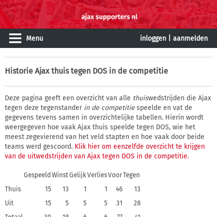
Menu
inloggen
|
aanmelden
Historie
Ajax thuis tegen DOS in de competitie
Deze pagina geeft een overzicht van alle
thuis
wedstrijden die Ajax
tegen deze tegenstander
in de competitie
speelde en vat de
gegevens tevens samen in overzichtelijke tabellen. Hierin wordt
weergegeven hoe vaak Ajax thuis speelde tegen DOS, wie het
meest zegevierend van het veld stapten en hoe vaak door beide
teams werd gescoord.
Klik hier om eenzelfde overzicht te krijgen
van de uitwedstrijden van Ajax tegen DOS in de competitie.
Gespeeld
Winst
Gelijk
Verlies
Voor
Tegen
Thuis
15
13
1
1
46
13
Uit
15
5
5
5
31
28