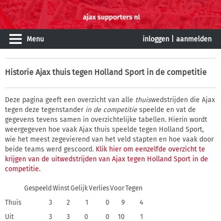
Menu
inloggen
|
aanmelden
Historie
Ajax thuis tegen Holland Sport in de competitie
Deze pagina geeft een overzicht van alle
thuis
wedstrijden die Ajax
tegen deze tegenstander
in de competitie
speelde en vat de
gegevens tevens samen in overzichtelijke tabellen. Hierin wordt
weergegeven hoe vaak Ajax thuis speelde tegen Holland Sport,
wie het meest zegevierend van het veld stapten en hoe vaak door
beide teams werd gescoord.
Klik hier om eenzelfde overzicht te
krijgen van de uitwedstrijden van Ajax tegen Holland Sport in de
competitie.
Gespeeld
Winst
Gelijk
Verlies
Voor
Tegen
Thuis
3
2
1
0
9
4
Uit
3
3
0
0
10
1