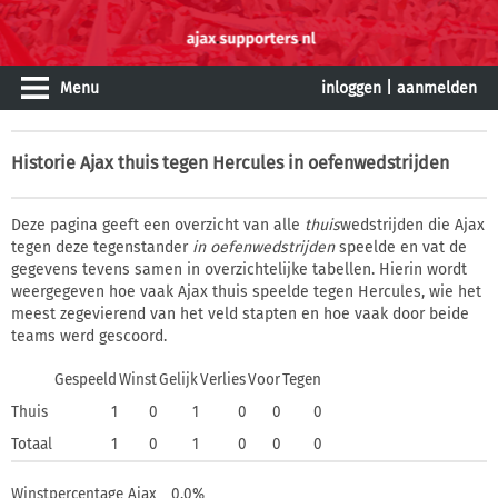
Menu
inloggen
|
aanmelden
Historie
Ajax thuis tegen Hercules in oefenwedstrijden
Deze pagina geeft een overzicht van alle
thuis
wedstrijden die Ajax
tegen deze tegenstander
in oefenwedstrijden
speelde en vat de
gegevens tevens samen in overzichtelijke tabellen. Hierin wordt
weergegeven hoe vaak Ajax thuis speelde tegen Hercules, wie het
meest zegevierend van het veld stapten en hoe vaak door beide
teams werd gescoord.
Gespeeld
Winst
Gelijk
Verlies
Voor
Tegen
Thuis
1
0
1
0
0
0
Totaal
1
0
1
0
0
0
Winstpercentage Ajax
0,0%