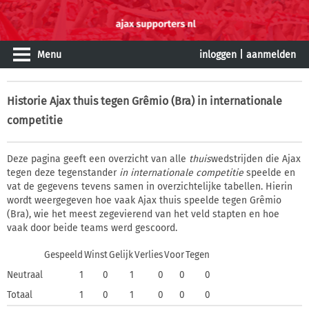
Menu
inloggen
|
aanmelden
Historie
Ajax thuis tegen Grêmio (Bra) in internationale
competitie
Deze pagina geeft een overzicht van alle
thuis
wedstrijden die Ajax
tegen deze tegenstander
in internationale competitie
speelde en
vat de gegevens tevens samen in overzichtelijke tabellen. Hierin
wordt weergegeven hoe vaak Ajax thuis speelde tegen Grêmio
(Bra), wie het meest zegevierend van het veld stapten en hoe
vaak door beide teams werd gescoord.
Gespeeld
Winst
Gelijk
Verlies
Voor
Tegen
Neutraal
1
0
1
0
0
0
Totaal
1
0
1
0
0
0