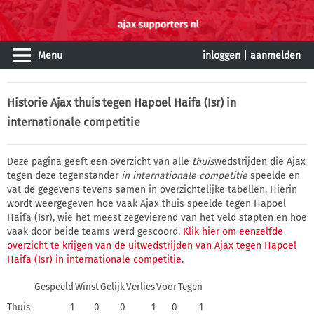
Menu
inloggen
|
aanmelden
Historie
Ajax thuis tegen Hapoel Haifa (Isr) in
internationale competitie
Deze pagina geeft een overzicht van alle
thuis
wedstrijden die Ajax
tegen deze tegenstander
in internationale competitie
speelde en
vat de gegevens tevens samen in overzichtelijke tabellen. Hierin
wordt weergegeven hoe vaak Ajax thuis speelde tegen Hapoel
Haifa (Isr), wie het meest zegevierend van het veld stapten en hoe
vaak door beide teams werd gescoord.
Klik hier om eenzelfde
overzicht te krijgen van de uitwedstrijden van Ajax tegen Hapoel
Haifa (Isr) in internationale competitie.
Gespeeld
Winst
Gelijk
Verlies
Voor
Tegen
Thuis
1
0
0
1
0
1