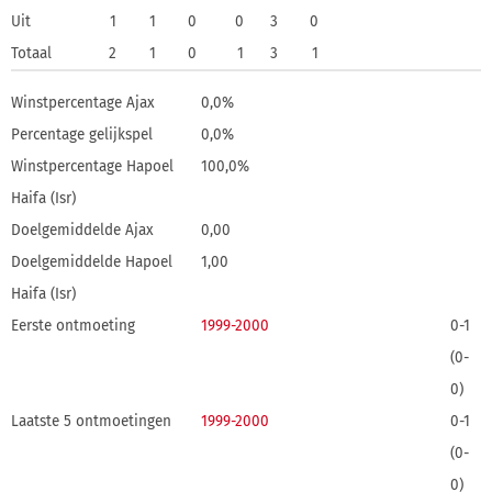
Uit
1
1
0
0
3
0
Totaal
2
1
0
1
3
1
Winstpercentage Ajax
0,0%
Percentage gelijkspel
0,0%
Winstpercentage Hapoel
100,0%
Haifa (Isr)
Doelgemiddelde Ajax
0,00
Doelgemiddelde Hapoel
1,00
Haifa (Isr)
Eerste ontmoeting
1999-2000
0-1
(0-
0)
Laatste 5 ontmoetingen
1999-2000
0-1
(0-
0)