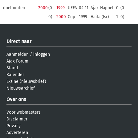
doelpunten
2000
(0-
1999-
UEFA
04-11-
Ajax-Hapoel
0-
(0-
0)
2000
Cup
1999
Haifa (Isr)
1
0)
Direct naar
Aanmelden
/
inloggen
Ajax Forum
Stand
Kalender
E-zine (nieuwsbrief)
Nieuwsarchief
Over ons
Voor webmasters
Disclaimer
Privacy
Adverteren