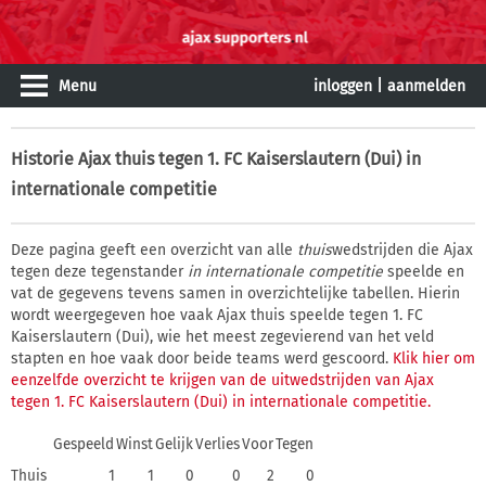
Menu
inloggen
|
aanmelden
Historie
Ajax thuis tegen 1. FC Kaiserslautern (Dui) in
internationale competitie
Deze pagina geeft een overzicht van alle
thuis
wedstrijden die Ajax
tegen deze tegenstander
in internationale competitie
speelde en
vat de gegevens tevens samen in overzichtelijke tabellen. Hierin
wordt weergegeven hoe vaak Ajax thuis speelde tegen 1. FC
Kaiserslautern (Dui), wie het meest zegevierend van het veld
stapten en hoe vaak door beide teams werd gescoord.
Klik hier om
eenzelfde overzicht te krijgen van de uitwedstrijden van Ajax
tegen 1. FC Kaiserslautern (Dui) in internationale competitie.
Gespeeld
Winst
Gelijk
Verlies
Voor
Tegen
Thuis
1
1
0
0
2
0