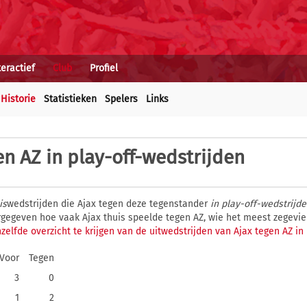
teractief
Club
Profiel
Historie
Statistieken
Spelers
Links
en AZ in play-off-wedstrijden
is
wedstrijden die Ajax tegen deze tegenstander
in play-off-wedstrijd
eergegeven hoe vaak Ajax thuis speelde tegen AZ, wie het meest zegevi
zelfde overzicht te krijgen van de uitwedstrijden van Ajax tegen AZ in
Voor
Tegen
3
0
1
2