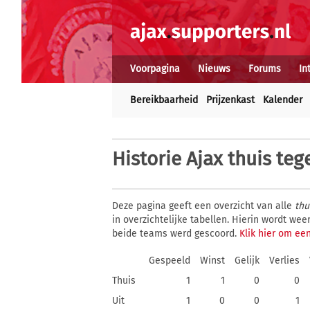
Voorpagina
Nieuws
Forums
In
Bereikbaarheid
Prijzenkast
Kalender
Historie
Ajax thuis teg
Deze pagina geeft een overzicht van alle
thu
in overzichtelijke tabellen. Hierin wordt w
beide teams werd gescoord.
Klik hier om een
Gespeeld
Winst
Gelijk
Verlies
Thuis
1
1
0
0
Uit
1
0
0
1