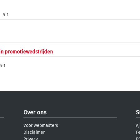
5-1
 in promotiewedstrijden
5-1
Over ons
S
Voor webmasters
Aj
Disclaimer
F
Privacy
PS