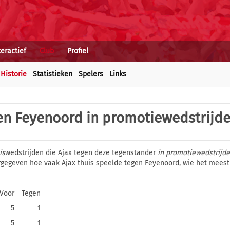
teractief
Club
Profiel
Historie
Statistieken
Spelers
Links
en Feyenoord in promotiewedstrijd
is
wedstrijden die Ajax tegen deze tegenstander
in promotiewedstrijd
eergegeven hoe vaak Ajax thuis speelde tegen Feyenoord, wie het mees
Voor
Tegen
5
1
5
1