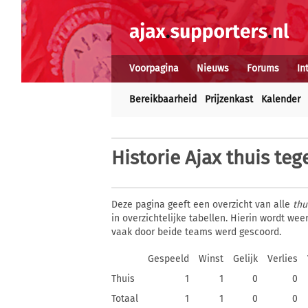
Voorpagina
Nieuws
Forums
In
Bereikbaarheid
Prijzenkast
Kalender
Historie
Ajax thuis teg
Deze pagina geeft een overzicht van alle
thu
in overzichtelijke tabellen. Hierin wordt w
vaak door beide teams werd gescoord.
Gespeeld
Winst
Gelijk
Verlies
Thuis
1
1
0
0
Totaal
1
1
0
0