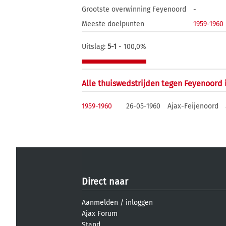
Grootste overwinning Feyenoord
-
Meeste doelpunten
1959-1960
Uitslag:
5-1
- 100,0%
Alle thuiswedstrijden tegen Feyenoord
1959-1960
26-05-1960
Ajax-Feijenoord
Direct naar
Aanmelden
/
inloggen
Ajax Forum
Stand