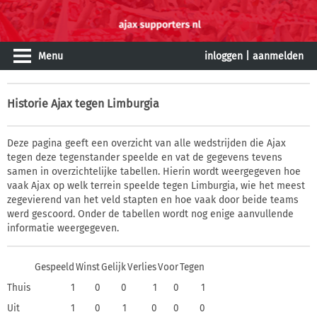
Menu
inloggen
|
aanmelden
Historie
Ajax tegen Limburgia
Deze pagina geeft een overzicht van alle wedstrijden die Ajax
tegen deze tegenstander speelde en vat de gegevens tevens
samen in overzichtelijke tabellen. Hierin wordt weergegeven hoe
vaak Ajax op welk terrein speelde tegen Limburgia, wie het meest
zegevierend van het veld stapten en hoe vaak door beide teams
werd gescoord. Onder de tabellen wordt nog enige aanvullende
informatie weergegeven.
Gespeeld
Winst
Gelijk
Verlies
Voor
Tegen
Thuis
1
0
0
1
0
1
Uit
1
0
1
0
0
0