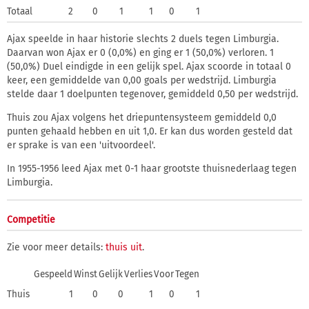
Totaal
2
0
1
1
0
1
Ajax speelde in haar historie slechts 2 duels tegen Limburgia.
Daarvan won Ajax er 0 (0,0%) en ging er 1 (50,0%) verloren. 1
(50,0%) Duel eindigde in een gelijk spel. Ajax scoorde in totaal 0
keer, een gemiddelde van 0,00 goals per wedstrijd. Limburgia
stelde daar 1 doelpunten tegenover, gemiddeld 0,50 per wedstrijd.
Thuis zou Ajax volgens het driepuntensysteem gemiddeld 0,0
punten gehaald hebben en uit 1,0. Er kan dus worden gesteld dat
er sprake is van een 'uitvoordeel'.
In 1955-1956 leed Ajax met 0-1 haar grootste thuisnederlaag tegen
Limburgia.
Competitie
Zie voor meer details:
thuis
uit
.
Gespeeld
Winst
Gelijk
Verlies
Voor
Tegen
Thuis
1
0
0
1
0
1