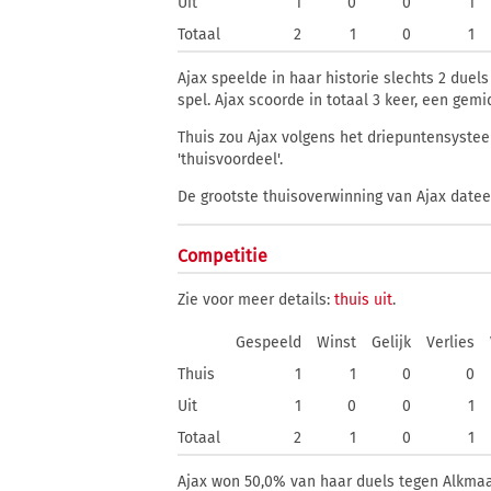
Uit
1
0
0
1
Totaal
2
1
0
1
Ajax speelde in haar historie slechts 2 duels
spel. Ajax scoorde in totaal 3 keer, een gem
Thuis zou Ajax volgens het driepuntensystee
'thuisvoordeel'.
De grootste thuisoverwinning van Ajax dateert
Competitie
Zie voor meer details:
thuis
uit
.
Gespeeld
Winst
Gelijk
Verlies
Thuis
1
1
0
0
Uit
1
0
0
1
Totaal
2
1
0
1
Ajax won 50,0% van haar duels tegen Alkmaar