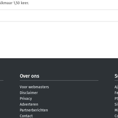
lkmaar 1,50 keer.
Over ons
S
Voor webmasters
Aj
Disclaimer
F
Privacy
PS
Adverteren
S
Partnerberichten
M
Contact
C