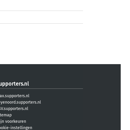
upporters.nl
ax.supporters.nl
eyenoord.supporters.nl
V.supporters.nl
itemap
ijn voorkeuren
ookie-instellingen