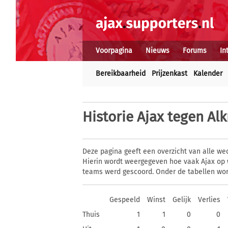
Voorpagina
Nieuws
Forums
In
Bereikbaarheid
Prijzenkast
Kalender
Historie
Ajax tegen Al
Deze pagina geeft een overzicht van alle we
Hierin wordt weergegeven hoe vaak Ajax op 
teams werd gescoord. Onder de tabellen wor
Gespeeld
Winst
Gelijk
Verlies
Thuis
1
1
0
0