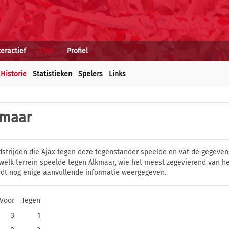
teractief
Club
Profiel
Historie
Statistieken
Spelers
Links
kmaar
dstrijden die Ajax tegen deze tegenstander speelde en vat de gegevens
welk terrein speelde tegen Alkmaar, wie het meest zegevierend van he
dt nog enige aanvullende informatie weergegeven.
Voor
Tegen
3
1