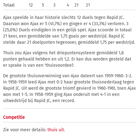
Totaal
12
5
3
4
21
21
Ajax speelde in haar historie slechts 12 duels tegen Rapid JC.
Daarvan won Ajax er 5 (41,7%) en gingen er 4 (33,3%) verloren. 3
(25,0%) Duels eindigden in een gelijk spel. Ajax scoorde in totaal
21 keer, een gemiddelde van 1,75 goals per wedstrijd. Rapid JC
stelde daar 21 doelpunten tegenover, gemiddeld 1,75 per wedstrijd.
Thuis zou Ajax volgens het driepuntensysteem gemiddeld 1,8
punten gehaald hebben en uit 1,2. Er kan dus worden gesteld dat
er sprake is van een 'thuisvoordeel'.
De grootste thuisoverwinning van Ajax dateert van 1959-1960: 3-2.
In 1958-1959 leed Ajax met 0-2 haar grootste thuisnederlaag tegen
Rapid JC. Uit werd de grootste triomf gevierd in 1960-1961, toen Ajax
won met 1-5. In 1958-1959 ging Ajax onderuit met 4-1 in een
uitwedstrijd bij Rapid JC, een record.
Competitie
Zie voor meer details:
thuis
uit
.