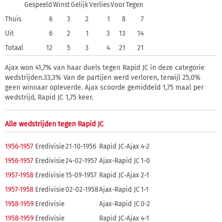
Gespeeld
Winst
Gelijk
Verlies
Voor
Tegen
Thuis
6
3
2
1
8
7
Uit
6
2
1
3
13
14
Totaal
12
5
3
4
21
21
Ajax won 41,7% van haar duels tegen Rapid JC in deze categorie
wedstrijden.33,3% Van de partijen werd verloren, terwijl 25,0%
geen winnaar opleverde. Ajax scoorde gemiddeld 1,75 maal per
wedstrijd, Rapid JC 1,75 keer.
Alle wedstrijden tegen Rapid JC
1956-1957
Eredivisie
21-10-1956
Rapid JC-Ajax
4-2
1956-1957
Eredivisie
24-02-1957
Ajax-Rapid JC
1-0
1957-1958
Eredivisie
15-09-1957
Rapid JC-Ajax
2-1
1957-1958
Eredivisie
02-02-1958
Ajax-Rapid JC
1-1
1958-1959
Eredivisie
Ajax-Rapid JC
0-2
1958-1959
Eredivisie
Rapid JC-Ajax
4-1