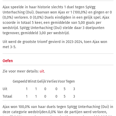
Ajax speelde in haar historie slechts 1 duel tegen SpVgg
Unterhaching (Dui). Daarvan won Ajax er 1 (100,0%) en gingen er 0
(0,0%) verloren. 0 (0,0%) Duels eindigden in een gelijk spel. Ajax
scoorde in totaal 5 keer, een gemiddelde van 5,00 goals per
wedstrijd. SpVgg Unterhaching (Dui) stelde daar 3 doelpunten
tegenover, gemiddeld 3,00 per wedstrijd.
Uit werd de grootste triomf gevierd in 2023-2024, toen Ajax won
met 3-5.
Oefen
Zie voor meer details:
uit
.
Gespeeld
Winst
Gelijk
Verlies
Voor
Tegen
Uit
1
1
0
0
5
3
Totaal
1
1
0
0
5
3
Ajax won 100,0% van haar duels tegen SpVgg Unterhaching (Dui) in
deze categorie wedstrijden.0,0% Van de partijen werd verloren,