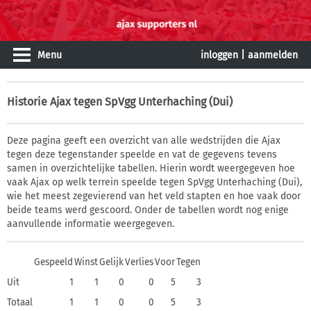
Menu
inloggen
|
aanmelden
Historie
Ajax tegen SpVgg Unterhaching (Dui)
Deze pagina geeft een overzicht van alle wedstrijden die Ajax
tegen deze tegenstander speelde en vat de gegevens tevens
samen in overzichtelijke tabellen. Hierin wordt weergegeven hoe
vaak Ajax op welk terrein speelde tegen SpVgg Unterhaching (Dui),
wie het meest zegevierend van het veld stapten en hoe vaak door
beide teams werd gescoord. Onder de tabellen wordt nog enige
aanvullende informatie weergegeven.
Gespeeld
Winst
Gelijk
Verlies
Voor
Tegen
Uit
1
1
0
0
5
3
Totaal
1
1
0
0
5
3