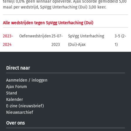
terwijl 0,0% geen winnaar opleverde. Ajax scoorde gemiddeld 5,00
maal per wedstrijd, SpVgg Unterhaching (Dui) 3,00 keer.
Alle wedstrijden tegen SpVgg Unterhaching (Dui)
2023-
Oefenwedstrijden
25-07-
SpVgg Unterhaching
3-5 (2-
2024
2023
(Dui)-Ajax
1)
Direct naar
Aanmelden
/
inloggen
Ajax Forum
Stand
Kalender
E-zine (nieuwsbrief)
Nieuwsarchief
Over ons