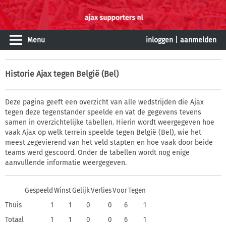
Menu
inloggen
|
aanmelden
Historie
Ajax tegen België (Bel)
Deze pagina geeft een overzicht van alle wedstrijden die Ajax
tegen deze tegenstander speelde en vat de gegevens tevens
samen in overzichtelijke tabellen. Hierin wordt weergegeven hoe
vaak Ajax op welk terrein speelde tegen België (Bel), wie het
meest zegevierend van het veld stapten en hoe vaak door beide
teams werd gescoord. Onder de tabellen wordt nog enige
aanvullende informatie weergegeven.
Gespeeld
Winst
Gelijk
Verlies
Voor
Tegen
Thuis
1
1
0
0
6
1
Totaal
1
1
0
0
6
1