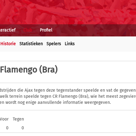
teractief
Club
Profiel
Historie
Statistieken
Spelers
Links
 Flamengo (Bra)
dstrijden die Ajax tegen deze tegenstander speelde en vat de gegevens
welk terrein speelde tegen CR Flamengo (Bra), wie het meest zegevier
en wordt nog enige aanvullende informatie weergegeven.
Voor
Tegen
0
0