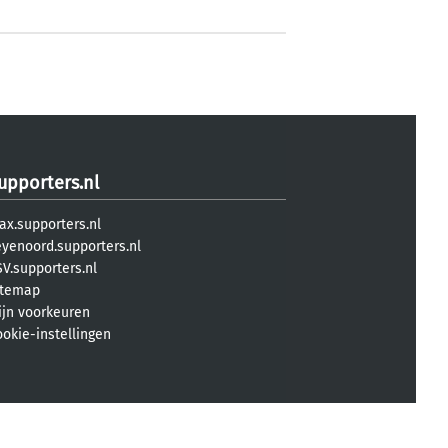
upporters.nl
ax.supporters.nl
eyenoord.supporters.nl
V.supporters.nl
itemap
ijn voorkeuren
ookie-instellingen