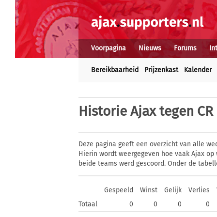
Voorpagina
Nieuws
Forums
In
Bereikbaarheid
Prijzenkast
Kalender
Historie
Ajax tegen CR
Deze pagina geeft een overzicht van alle we
Hierin wordt weergegeven hoe vaak Ajax op 
beide teams werd gescoord. Onder de tabell
Gespeeld
Winst
Gelijk
Verlies
Totaal
0
0
0
0