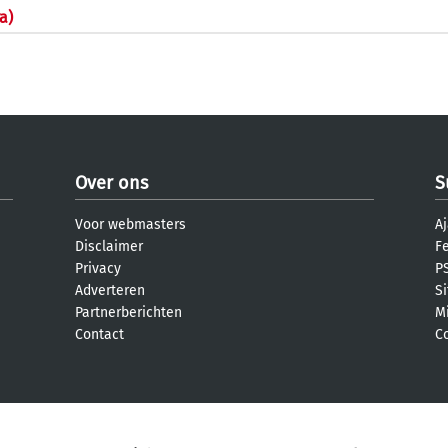
a)
Over ons
S
Voor webmasters
Aj
Disclaimer
F
Privacy
PS
Adverteren
S
Partnerberichten
M
Contact
C