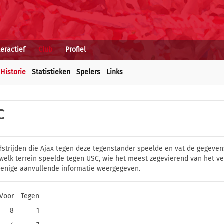
teractief
Club
Profiel
Historie
Statistieken
Spelers
Links
C
dstrijden die Ajax tegen deze tegenstander speelde en vat de gegevens
welk terrein speelde tegen USC, wie het meest zegevierend van het v
 enige aanvullende informatie weergegeven.
Voor
Tegen
8
1