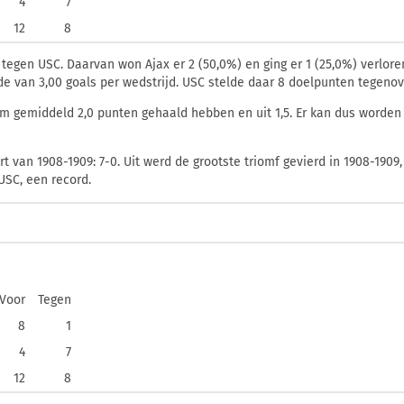
4
7
12
8
 tegen USC. Daarvan won Ajax er 2 (50,0%) en ging er 1 (25,0%) verloren
de van 3,00 goals per wedstrijd. USC stelde daar 8 doelpunten tegenov
m gemiddeld 2,0 punten gehaald hebben en uit 1,5. Er kan dus worden 
t van 1908-1909: 7-0. Uit werd de grootste triomf gevierd in 1908-1909,
 USC, een record.
Voor
Tegen
8
1
4
7
12
8