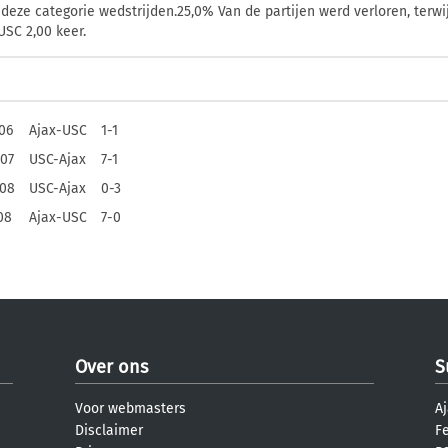
deze categorie wedstrijden.25,0% Van de partijen werd verloren, terwi
USC 2,00 keer.
06
Ajax-USC
1-1
907
USC-Ajax
7-1
908
USC-Ajax
0-3
08
Ajax-USC
7-0
Over ons
S
Voor webmasters
Aj
Disclaimer
F