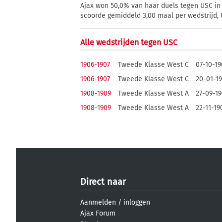
Ajax won 50,0% van haar duels tegen USC in 
scoorde gemiddeld 3,00 maal per wedstrijd, 
Alle wedstrijden tegen USC
1906-1907
Tweede Klasse West C
07-10-19
1906-1907
Tweede Klasse West C
20-01-1
1908-1909
Tweede Klasse West A
27-09-1
1908-1909
Tweede Klasse West A
22-11-19
Direct naar
Aanmelden
/
inloggen
Ajax Forum