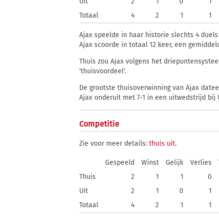
Uit
2
1
0
1
Totaal
4
2
1
1
Ajax speelde in haar historie slechts 4 duels
Ajax scoorde in totaal 12 keer, een gemiddel
Thuis zou Ajax volgens het driepuntensystee
'thuisvoordeel'.
De grootste thuisoverwinning van Ajax dateer
Ajax onderuit met 7-1 in een uitwedstrijd bij
Competitie
Zie voor meer details:
thuis
uit
.
Gespeeld
Winst
Gelijk
Verlies
Thuis
2
1
1
0
Uit
2
1
0
1
Totaal
4
2
1
1