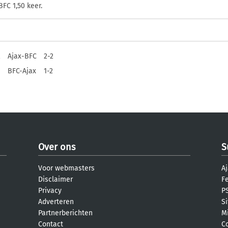
FC 1,50 keer.
2
Ajax-BFC
2-2
BFC-Ajax
1-2
Over ons
S
Voor webmasters
Aj
Disclaimer
F
Privacy
PS
Adverteren
S
Partnerberichten
M
Contact
C