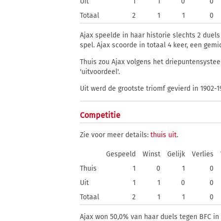
Uit
1
1
0
0
Totaal
2
1
1
0
Ajax speelde in haar historie slechts 2 duels
spel. Ajax scoorde in totaal 4 keer, een gem
Thuis zou Ajax volgens het driepuntensystee
'uitvoordeel'.
Uit werd de grootste triomf gevierd in 1902-1
Competitie
Zie voor meer details:
thuis
uit
.
Gespeeld
Winst
Gelijk
Verlies
Thuis
1
0
1
0
Uit
1
1
0
0
Totaal
2
1
1
0
Ajax won 50,0% van haar duels tegen BFC in 