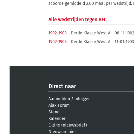
scoorde gemiddeld 2,00 maal per wedstrijd, B
Alle wedstrijden tegen BFC
1902-1903
Derde Klasse West A
08-11-190
1902-1903
Derde Klasse West A
11-01-1903
Direct naar
Aanmelden
/
inloggen
Ajax Forum
Stand
Kalender
E-zine (nieuwsbrief)
Nieuwsarchief