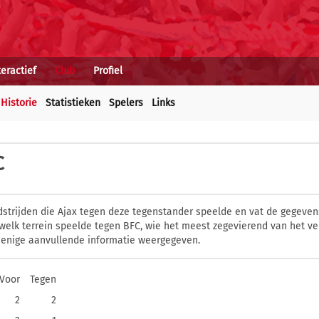
teractief
Club
Profiel
Historie
Statistieken
Spelers
Links
C
dstrijden die Ajax tegen deze tegenstander speelde en vat de gegevens
welk terrein speelde tegen BFC, wie het meest zegevierend van het v
 enige aanvullende informatie weergegeven.
Voor
Tegen
2
2