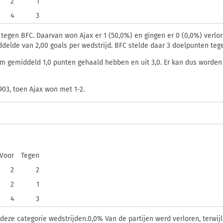
2
1
4
3
 tegen BFC. Daarvan won Ajax er 1 (50,0%) en gingen er 0 (0,0%) verlor
iddelde van 2,00 goals per wedstrijd. BFC stelde daar 3 doelpunten teg
m gemiddeld 1,0 punten gehaald hebben en uit 3,0. Er kan dus worden 
903, toen Ajax won met 1-2.
Voor
Tegen
2
2
2
1
4
3
deze categorie wedstrijden.0,0% Van de partijen werd verloren, terwij