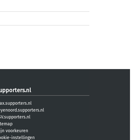
upporters.nl
ax.supporters.nl
eyenoord.supporters.nl
V.supporters.nl
itemap
ijn voorkeuren
ookie-instellingen