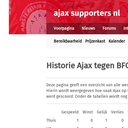
Voorpagina
Nieuws
Forums
In
Bereikbaarheid
Prijzenkast
Kalender
Historie
Ajax tegen BF
Deze pagina geeft een overzicht van alle we
Hierin wordt weergegeven hoe vaak Ajax op 
werd gescoord. Onder de tabellen wordt nog
Gespeeld
Winst
Gelijk
Verlies
Thuis
1
0
1
0