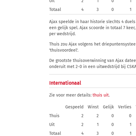
Uit
2
1
0
1
Totaal
4
3
0
1
Ajax speelde in haar historie slechts 4 duels
een gelijk spel. Ajax scoorde in totaal 7 kee
per wedstrijd.
Thuis zou Ajax volgens het driepuntensystee
'thuisvoordeel'.
De grootste thuisoverwinning van Ajax dateert
onderuit met 2-0 in een uitwedstrijd bij CSKA
Internationaal
Zie voor meer details:
thuis
uit
.
Gespeeld
Winst
Gelijk
Verlies
Thuis
2
2
0
0
Uit
2
1
0
1
Totaal
4
3
0
1