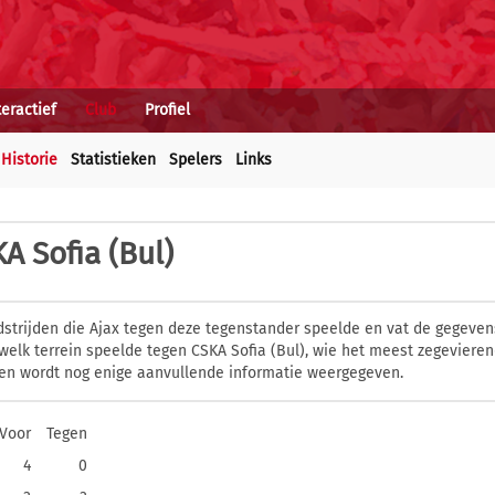
teractief
Club
Profiel
Historie
Statistieken
Spelers
Links
A Sofia (Bul)
dstrijden die Ajax tegen deze tegenstander speelde en vat de gegevens
elk terrein speelde tegen CSKA Sofia (Bul), wie het meest zegeviere
en wordt nog enige aanvullende informatie weergegeven.
Voor
Tegen
4
0