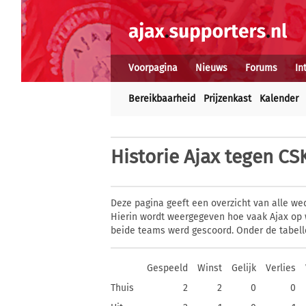
Voorpagina
Nieuws
Forums
In
Bereikbaarheid
Prijzenkast
Kalender
Historie
Ajax tegen CSK
Deze pagina geeft een overzicht van alle we
Hierin wordt weergegeven hoe vaak Ajax op w
beide teams werd gescoord. Onder de tabell
Gespeeld
Winst
Gelijk
Verlies
Thuis
2
2
0
0