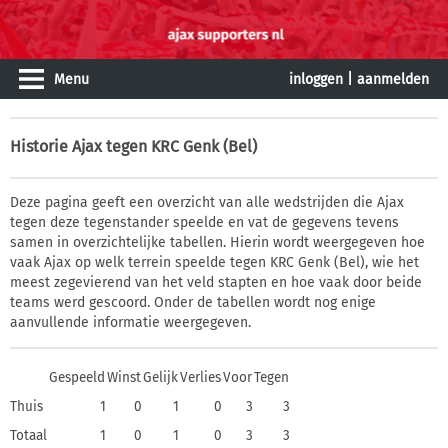
Menu
inloggen
|
aanmelden
Historie
Ajax tegen KRC Genk (Bel)
Deze pagina geeft een overzicht van alle wedstrijden die Ajax
tegen deze tegenstander speelde en vat de gegevens tevens
samen in overzichtelijke tabellen. Hierin wordt weergegeven hoe
vaak Ajax op welk terrein speelde tegen KRC Genk (Bel), wie het
meest zegevierend van het veld stapten en hoe vaak door beide
teams werd gescoord. Onder de tabellen wordt nog enige
aanvullende informatie weergegeven.
Gespeeld
Winst
Gelijk
Verlies
Voor
Tegen
Thuis
1
0
1
0
3
3
Totaal
1
0
1
0
3
3