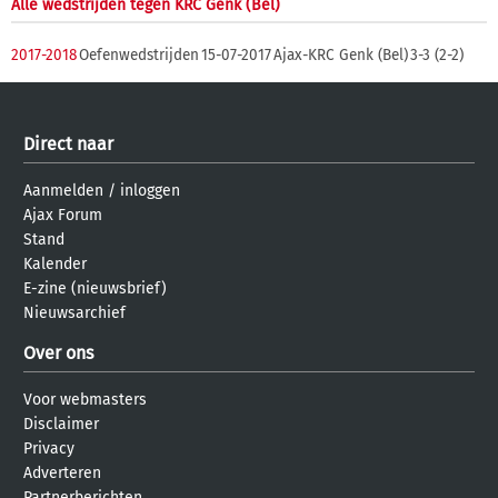
Alle wedstrijden tegen KRC Genk (Bel)
2017-2018
Oefenwedstrijden
15-07-2017
Ajax-KRC Genk (Bel)
3-3 (2-2)
Direct naar
Aanmelden
/
inloggen
Ajax Forum
Stand
Kalender
E-zine (nieuwsbrief)
Nieuwsarchief
Over ons
Voor webmasters
Disclaimer
Privacy
Adverteren
Partnerberichten