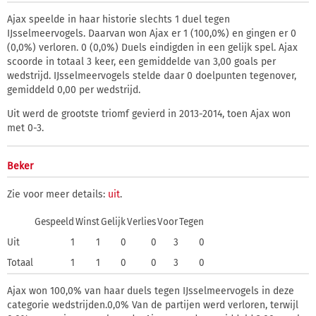
Ajax speelde in haar historie slechts 1 duel tegen
IJsselmeervogels. Daarvan won Ajax er 1 (100,0%) en gingen er 0
(0,0%) verloren. 0 (0,0%) Duels eindigden in een gelijk spel. Ajax
scoorde in totaal 3 keer, een gemiddelde van 3,00 goals per
wedstrijd. IJsselmeervogels stelde daar 0 doelpunten tegenover,
gemiddeld 0,00 per wedstrijd.
Uit werd de grootste triomf gevierd in 2013-2014, toen Ajax won
met 0-3.
Beker
Zie voor meer details:
uit
.
Gespeeld
Winst
Gelijk
Verlies
Voor
Tegen
Uit
1
1
0
0
3
0
Totaal
1
1
0
0
3
0
Ajax won 100,0% van haar duels tegen IJsselmeervogels in deze
categorie wedstrijden.0,0% Van de partijen werd verloren, terwijl