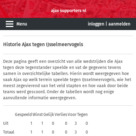
Menu
inloggen
|
aanmelden
Historie
Ajax tegen IJsselmeervogels
Deze pagina geeft een overzicht van alle wedstrijden die Ajax
tegen deze tegenstander speelde en vat de gegevens tevens
samen in overzichtelijke tabellen. Hierin wordt weergegeven hoe
vaak Ajax op welk terrein speelde tegen IJsselmeervogels, wie het
meest zegevierend van het veld stapten en hoe vaak door beide
teams werd gescoord. Onder de tabellen wordt nog enige
aanvullende informatie weergegeven.
Gespeeld
Winst
Gelijk
Verlies
Voor
Tegen
Uit
1
1
0
0
3
0
Totaal
1
1
0
0
3
0