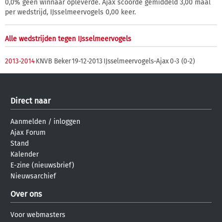
0,0% geen winnaar opleverde. Ajax scoorde gemiddeld 3,00 maal
per wedstrijd, IJsselmeervogels 0,00 keer.
Alle wedstrijden tegen IJsselmeervogels
2013-2014
KNVB Beker
19-12-2013
IJsselmeervogels-Ajax
0-3 (0-2)
Direct naar
Aanmelden
/
inloggen
Ajax Forum
Stand
Kalender
E-zine (nieuwsbrief)
Nieuwsarchief
Over ons
Voor webmasters