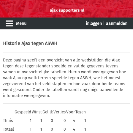
Menu
inloggen
|
aanmelden
Historie
Ajax tegen ASWH
Deze pagina geeft een overzicht van alle wedstrijden die Ajax
tegen deze tegenstander speelde en vat de gegevens tevens
samen in overzichtelijke tabellen. Hierin wordt weergegeven hoe
vaak Ajax op welk terrein speelde tegen ASWH, wie het meest
zegevierend van het veld stapten en hoe vaak door beide teams
werd gescoord. Onder de tabellen wordt nog enige aanvullende
informatie weergegeven.
Gespeeld
Winst
Gelijk
Verlies
Voor
Tegen
Thuis
1
1
0
0
4
1
Totaal
1
1
0
0
4
1