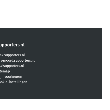
upporters.nl
ax.supporters.nl
eyenoord.supporters.nl
V.supporters.nl
itemap
ijn voorkeuren
ookie-instellingen