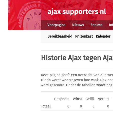
Voorpagina
Nieuws
Forums
In
Bereikbaarheid
Prijzenkast
Kalender
Historie
Ajax tegen Aja
Deze pagina geeft een overzicht van alle we
Hierin wordt weergegeven hoe vaak Ajax op 
werd gescoord. Onder de tabellen wordt nog
Gespeeld
Winst
Gelijk
Verlies
Totaal
0
0
0
0