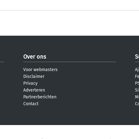
Over ons
S
Voor webmasters
Aj
Disclaimer
F
Privacy
PS
Adverteren
S
Partnerberichten
M
Contact
C