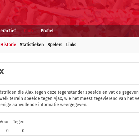
teractief
Club
Profiel
Historie
Statistieken
Spelers
Links
x
dstrijden die Ajax tegen deze tegenstander speelde en vat de gegevens
welk terrein speelde tegen Ajax, wie het meest zegevierend van het v
 enige aanvullende informatie weergegeven.
Voor
Tegen
0
0