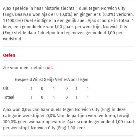
Ajax speelde in haar historie slechts 1 duel tegen Norwich City
(Eng). Daarvan won Ajax er 0 (0,0%) en gingen er 0 (0,0%) verloren.
1 (100,0%) Duel eindigde in een gelijk spel. Ajax scoorde in totaal 1
keer, een gemiddelde van 1,00 goals per wedstrijd. Norwich City
(Eng) stelde daar 1 doelpunten tegenover, gemiddeld 1,00 per
wedstrijd.
Oefen
Zie voor meer details:
uit
.
Gespeeld
Winst
Gelijk
Verlies
Voor
Tegen
Uit
1
0
1
0
1
1
Totaal
1
0
1
0
1
1
Ajax won 0,0% van haar duels tegen Norwich City (Eng) in deze
categorie wedstrijden.0,0% Van de partijen werd verloren, terwijl
100,0% geen winnaar opleverde. Ajax scoorde gemiddeld 1,00 maal
per wedstrijd, Norwich City (Eng) 1,00 keer.