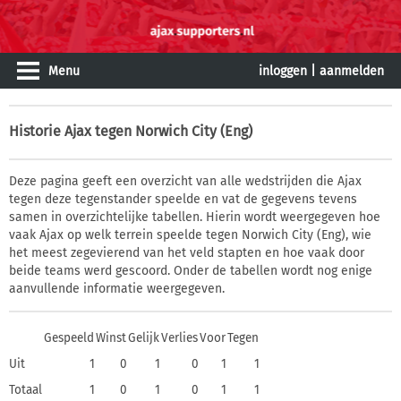
Menu
inloggen
|
aanmelden
Historie
Ajax tegen Norwich City (Eng)
Deze pagina geeft een overzicht van alle wedstrijden die Ajax
tegen deze tegenstander speelde en vat de gegevens tevens
samen in overzichtelijke tabellen. Hierin wordt weergegeven hoe
vaak Ajax op welk terrein speelde tegen Norwich City (Eng), wie
het meest zegevierend van het veld stapten en hoe vaak door
beide teams werd gescoord. Onder de tabellen wordt nog enige
aanvullende informatie weergegeven.
Gespeeld
Winst
Gelijk
Verlies
Voor
Tegen
Uit
1
0
1
0
1
1
Totaal
1
0
1
0
1
1