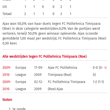
Uit
1
1
0
0
2
1
Totaal
2
1
1
0
2
1
Ajax won 50,0% van haar duels tegen FC Politehnica Timișoara
(Roe) in deze categorie wedstrijden.0,0% Van de partijen werd
verloren, terwijl 50,0% geen winnaar opleverde. Ajax scoorde
gemiddeld 1,00 maal per wedstrijd, FC Politehnica Timișoara (Roe)
0,50 keer.
Alle wedstrijden tegen FC Politehnica Timișoara (Roe)
2009-
Europa
17-09-
Ajax-FC Politehnica
0-0 (0-
1)
2010
League
2009
Timișoara (Roe)
0)
2009-
Europa
02-12-
FC Politehnica Timișoara
1-2 (1-1)
2010
League
2009
(Roe)-Ajax
Noten
1e ronde