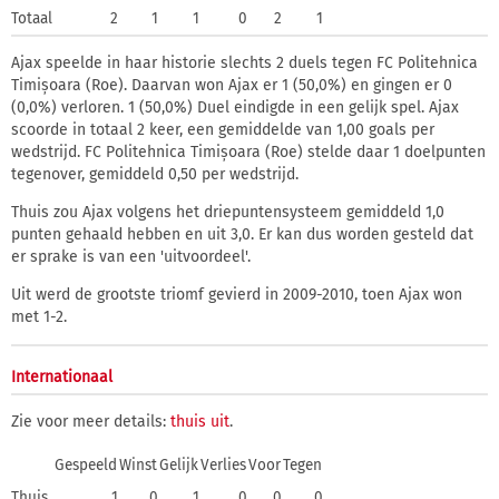
Totaal
2
1
1
0
2
1
Ajax speelde in haar historie slechts 2 duels tegen FC Politehnica
Timișoara (Roe). Daarvan won Ajax er 1 (50,0%) en gingen er 0
(0,0%) verloren. 1 (50,0%) Duel eindigde in een gelijk spel. Ajax
scoorde in totaal 2 keer, een gemiddelde van 1,00 goals per
wedstrijd. FC Politehnica Timișoara (Roe) stelde daar 1 doelpunten
tegenover, gemiddeld 0,50 per wedstrijd.
Thuis zou Ajax volgens het driepuntensysteem gemiddeld 1,0
punten gehaald hebben en uit 3,0. Er kan dus worden gesteld dat
er sprake is van een 'uitvoordeel'.
Uit werd de grootste triomf gevierd in 2009-2010, toen Ajax won
met 1-2.
Internationaal
Zie voor meer details:
thuis
uit
.
Gespeeld
Winst
Gelijk
Verlies
Voor
Tegen
Thuis
1
0
1
0
0
0