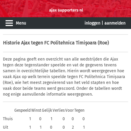
Menu
inloggen
|
aanmelden
Historie
Ajax tegen FC Politehnica Timișoara (Roe)
Deze pagina geeft een overzicht van alle wedstrijden die Ajax
tegen deze tegenstander speelde en vat de gegevens tevens
samen in overzichtelijke tabellen. Hierin wordt weergegeven hoe
vaak Ajax op welk terrein speelde tegen FC Politehnica Timișoara
(Roe), wie het meest zegevierend van het veld stapten en hoe
vaak door beide teams werd gescoord. Onder de tabellen wordt
nog enige aanvullende informatie weergegeven.
Gespeeld
Winst
Gelijk
Verlies
Voor
Tegen
Thuis
1
0
1
0
0
0
Uit
1
1
0
0
2
1