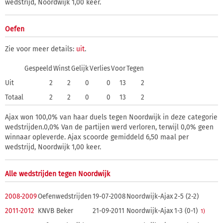
wedstrijd, Noordwijk 1,00 keer.
Oefen
Zie voor meer details:
uit
.
Gespeeld
Winst
Gelijk
Verlies
Voor
Tegen
Uit
2
2
0
0
13
2
Totaal
2
2
0
0
13
2
Ajax won 100,0% van haar duels tegen Noordwijk in deze categorie
wedstrijden.0,0% Van de partijen werd verloren, terwijl 0,0% geen
winnaar opleverde. Ajax scoorde gemiddeld 6,50 maal per
wedstrijd, Noordwijk 1,00 keer.
Alle wedstrijden tegen Noordwijk
2008-2009
Oefenwedstrijden
19-07-2008
Noordwijk-Ajax
2-5 (2-2)
2011-2012
KNVB Beker
21-09-2011
Noordwijk-Ajax
1-3 (0-1)
1)