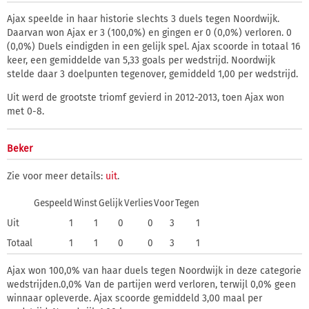
Ajax speelde in haar historie slechts 3 duels tegen Noordwijk.
Daarvan won Ajax er 3 (100,0%) en gingen er 0 (0,0%) verloren. 0
(0,0%) Duels eindigden in een gelijk spel. Ajax scoorde in totaal 16
keer, een gemiddelde van 5,33 goals per wedstrijd. Noordwijk
stelde daar 3 doelpunten tegenover, gemiddeld 1,00 per wedstrijd.
Uit werd de grootste triomf gevierd in 2012-2013, toen Ajax won
met 0-8.
Beker
Zie voor meer details:
uit
.
Gespeeld
Winst
Gelijk
Verlies
Voor
Tegen
Uit
1
1
0
0
3
1
Totaal
1
1
0
0
3
1
Ajax won 100,0% van haar duels tegen Noordwijk in deze categorie
wedstrijden.0,0% Van de partijen werd verloren, terwijl 0,0% geen
winnaar opleverde. Ajax scoorde gemiddeld 3,00 maal per