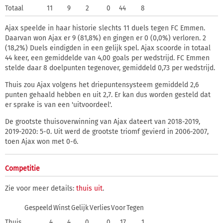
Totaal
11
9
2
0
44
8
Ajax speelde in haar historie slechts 11 duels tegen FC Emmen.
Daarvan won Ajax er 9 (81,8%) en gingen er 0 (0,0%) verloren. 2
(18,2%) Duels eindigden in een gelijk spel. Ajax scoorde in totaal
44 keer, een gemiddelde van 4,00 goals per wedstrijd. FC Emmen
stelde daar 8 doelpunten tegenover, gemiddeld 0,73 per wedstrijd.
Thuis zou Ajax volgens het driepuntensysteem gemiddeld 2,6
punten gehaald hebben en uit 2,7. Er kan dus worden gesteld dat
er sprake is van een 'uitvoordeel'.
De grootste thuisoverwinning van Ajax dateert van 2018-2019,
2019-2020: 5-0. Uit werd de grootste triomf gevierd in 2006-2007,
toen Ajax won met 0-6.
Competitie
Zie voor meer details:
thuis
uit
.
Gespeeld
Winst
Gelijk
Verlies
Voor
Tegen
Thuis
4
4
0
0
17
1