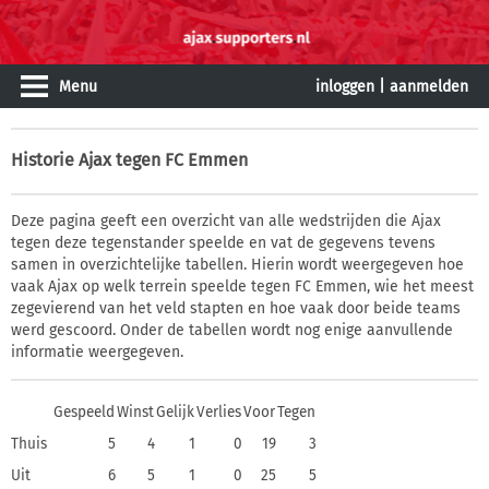
Menu
inloggen
|
aanmelden
Historie
Ajax tegen FC Emmen
Deze pagina geeft een overzicht van alle wedstrijden die Ajax
tegen deze tegenstander speelde en vat de gegevens tevens
samen in overzichtelijke tabellen. Hierin wordt weergegeven hoe
vaak Ajax op welk terrein speelde tegen FC Emmen, wie het meest
zegevierend van het veld stapten en hoe vaak door beide teams
werd gescoord. Onder de tabellen wordt nog enige aanvullende
informatie weergegeven.
Gespeeld
Winst
Gelijk
Verlies
Voor
Tegen
Thuis
5
4
1
0
19
3
Uit
6
5
1
0
25
5