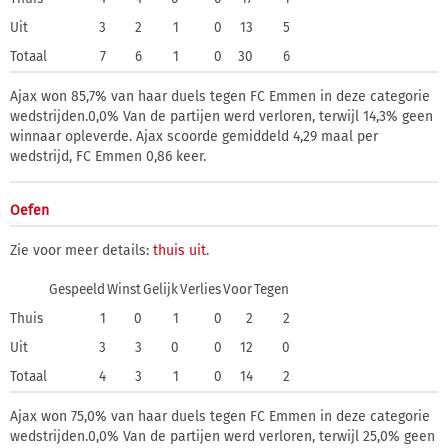
Uit
3
2
1
0
13
5
Totaal
7
6
1
0
30
6
Ajax won 85,7% van haar duels tegen FC Emmen in deze categorie
wedstrijden.0,0% Van de partijen werd verloren, terwijl 14,3% geen
winnaar opleverde. Ajax scoorde gemiddeld 4,29 maal per
wedstrijd, FC Emmen 0,86 keer.
Oefen
Zie voor meer details:
thuis
uit
.
Gespeeld
Winst
Gelijk
Verlies
Voor
Tegen
Thuis
1
0
1
0
2
2
Uit
3
3
0
0
12
0
Totaal
4
3
1
0
14
2
Ajax won 75,0% van haar duels tegen FC Emmen in deze categorie
wedstrijden.0,0% Van de partijen werd verloren, terwijl 25,0% geen