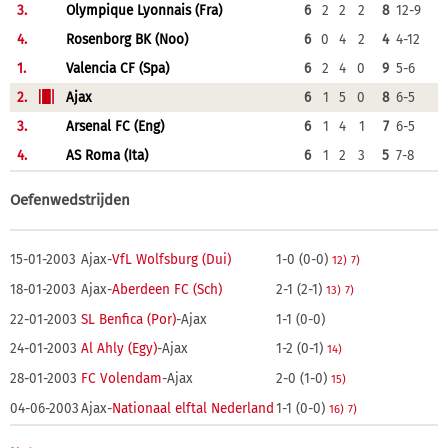
3.
Olympique Lyonnais (Fra)
6
2
2
2
8
12-9
4.
Rosenborg BK (Noo)
6
0
4
2
4
4-12
1.
Valencia CF (Spa)
6
2
4
0
9
5-6
2.
Ajax
6
1
5
0
8
6-5
3.
Arsenal FC (Eng)
6
1
4
1
7
6-5
4.
AS Roma (Ita)
6
1
2
3
5
7-8
Oefenwedstrijden
15-01-2003
Ajax-
VfL Wolfsburg (Dui)
1-0 (0-0)
12)
7)
18-01-2003
Ajax-
Aberdeen FC (Sch)
2-1 (2-1)
13)
7)
22-01-2003
SL Benfica (Por)
-Ajax
1-1 (0-0)
24-01-2003
Al Ahly (Egy)
-Ajax
1-2 (0-1)
14)
28-01-2003
FC Volendam
-Ajax
2-0 (1-0)
15)
04-06-2003
Ajax-
Nationaal elftal Nederland
1-1 (0-0)
16)
7)