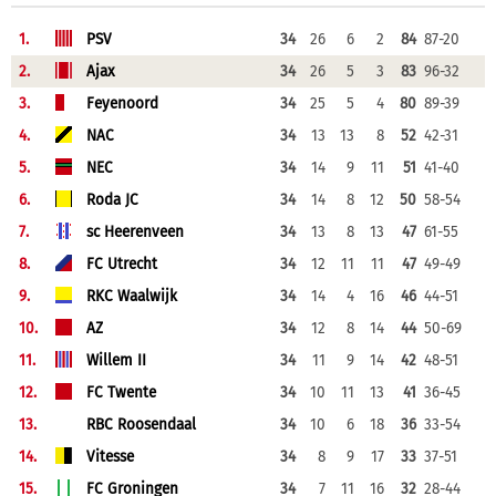
1.
PSV
34
26
6
2
84
87-20
2.
Ajax
34
26
5
3
83
96-32
3.
Feyenoord
34
25
5
4
80
89-39
4.
NAC
34
13
13
8
52
42-31
5.
NEC
34
14
9
11
51
41-40
6.
Roda JC
34
14
8
12
50
58-54
7.
sc Heerenveen
34
13
8
13
47
61-55
8.
FC Utrecht
34
12
11
11
47
49-49
9.
RKC Waalwijk
34
14
4
16
46
44-51
10.
AZ
34
12
8
14
44
50-69
11.
Willem II
34
11
9
14
42
48-51
12.
FC Twente
34
10
11
13
41
36-45
13.
RBC Roosendaal
34
10
6
18
36
33-54
14.
Vitesse
34
8
9
17
33
37-51
15.
FC Groningen
34
7
11
16
32
28-44