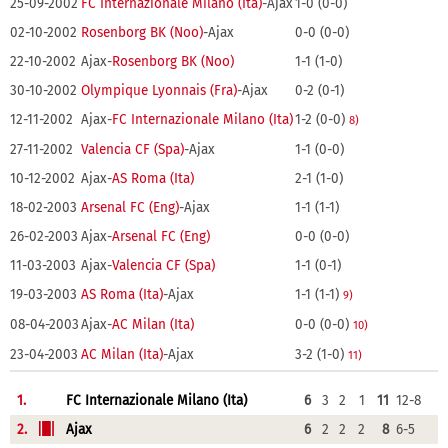
25-09-2002
FC Internazionale Milano (Ita)
-Ajax
1-0 (0-0)
02-10-2002
Rosenborg BK (Noo)
-Ajax
0-0 (0-0)
22-10-2002
Ajax-
Rosenborg BK (Noo)
1-1 (1-0)
30-10-2002
Olympique Lyonnais (Fra)
-Ajax
0-2 (0-1)
12-11-2002
Ajax-
FC Internazionale Milano (Ita)
1-2 (0-0)
8)
27-11-2002
Valencia CF (Spa)
-Ajax
1-1 (0-0)
10-12-2002
Ajax-
AS Roma (Ita)
2-1 (1-0)
18-02-2003
Arsenal FC (Eng)
-Ajax
1-1 (1-1)
26-02-2003
Ajax-
Arsenal FC (Eng)
0-0 (0-0)
11-03-2003
Ajax-
Valencia CF (Spa)
1-1 (0-1)
19-03-2003
AS Roma (Ita)
-Ajax
1-1 (1-1)
9)
08-04-2003
Ajax-
AC Milan (Ita)
0-0 (0-0)
10)
23-04-2003
AC Milan (Ita)
-Ajax
3-2 (1-0)
11)
1.
FC Internazionale Milano (Ita)
6
3
2
1
11
12-8
2.
Ajax
6
2
2
2
8
6-5