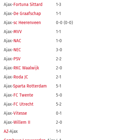
Ajax-
Fortuna Sittard
1-3
Ajax-
De Graafschap
1-1
Ajax-
sc Heerenveen
0-0 (0-0)
Ajax-
MVV
1-1
Ajax-
NAC
1-0
Ajax-
NEC
3-0
Ajax-
PSV
2-2
Ajax-
RKC Waalwijk
2-0
Ajax-
Roda JC
2-1
Ajax-
Sparta Rotterdam
5-1
Ajax-
FC Twente
5-0
Ajax-
FC Utrecht
5-2
Ajax-
Vitesse
0-1
Ajax-
Willem II
2-0
AZ
-Ajax
1-1