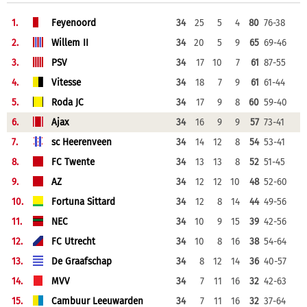
1.
Feyenoord
34
25
5
4
80
76-38
2.
Willem II
34
20
5
9
65
69-46
3.
PSV
34
17
10
7
61
87-55
4.
Vitesse
34
18
7
9
61
61-44
5.
Roda JC
34
17
9
8
60
59-40
6.
Ajax
34
16
9
9
57
73-41
7.
sc Heerenveen
34
14
12
8
54
53-41
8.
FC Twente
34
13
13
8
52
51-45
9.
AZ
34
12
12
10
48
52-60
10.
Fortuna Sittard
34
12
8
14
44
49-56
11.
NEC
34
10
9
15
39
42-56
12.
FC Utrecht
34
10
8
16
38
54-64
13.
De Graafschap
34
8
12
14
36
40-57
14.
MVV
34
7
11
16
32
42-63
15.
Cambuur Leeuwarden
34
7
11
16
32
37-64