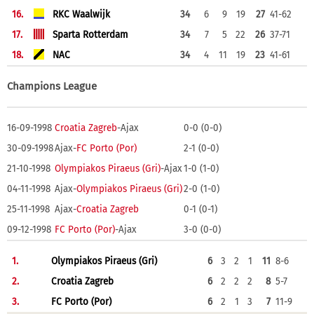
16.
RKC Waalwijk
34
6
9
19
27
41-62
17.
Sparta Rotterdam
34
7
5
22
26
37-71
18.
NAC
34
4
11
19
23
41-61
Champions League
16-09-1998
Croatia Zagreb
-Ajax
0-0 (0-0)
30-09-1998
Ajax-
FC Porto (Por)
2-1 (0-0)
21-10-1998
Olympiakos Piraeus (Gri)
-Ajax
1-0 (1-0)
04-11-1998
Ajax-
Olympiakos Piraeus (Gri)
2-0 (1-0)
25-11-1998
Ajax-
Croatia Zagreb
0-1 (0-1)
09-12-1998
FC Porto (Por)
-Ajax
3-0 (0-0)
1.
Olympiakos Piraeus (Gri)
6
3
2
1
11
8-6
2.
Croatia Zagreb
6
2
2
2
8
5-7
3.
FC Porto (Por)
6
2
1
3
7
11-9