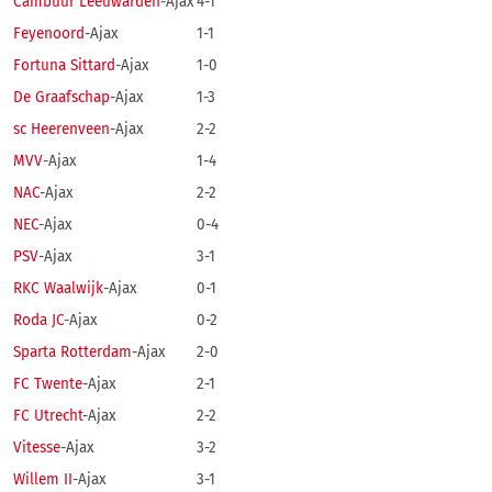
Cambuur Leeuwarden
-Ajax
4-1
Feyenoord
-Ajax
1-1
Fortuna Sittard
-Ajax
1-0
De Graafschap
-Ajax
1-3
sc Heerenveen
-Ajax
2-2
MVV
-Ajax
1-4
NAC
-Ajax
2-2
NEC
-Ajax
0-4
PSV
-Ajax
3-1
RKC Waalwijk
-Ajax
0-1
Roda JC
-Ajax
0-2
Sparta Rotterdam
-Ajax
2-0
FC Twente
-Ajax
2-1
FC Utrecht
-Ajax
2-2
Vitesse
-Ajax
3-2
Willem II
-Ajax
3-1