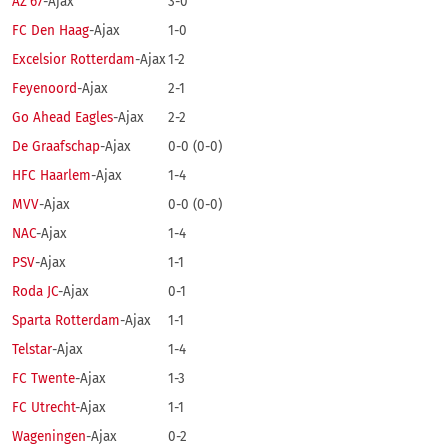
AZ'67
-Ajax
3-0
FC Den Haag
-Ajax
1-0
Excelsior Rotterdam
-Ajax
1-2
Feyenoord
-Ajax
2-1
Go Ahead Eagles
-Ajax
2-2
De Graafschap
-Ajax
0-0 (0-0)
HFC Haarlem
-Ajax
1-4
MVV
-Ajax
0-0 (0-0)
NAC
-Ajax
1-4
PSV
-Ajax
1-1
Roda JC
-Ajax
0-1
Sparta Rotterdam
-Ajax
1-1
Telstar
-Ajax
1-4
FC Twente
-Ajax
1-3
FC Utrecht
-Ajax
1-1
Wageningen
-Ajax
0-2