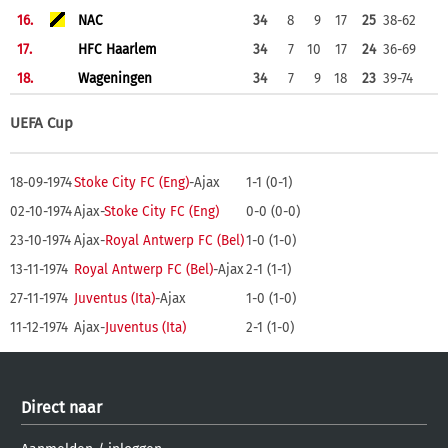
16.
NAC
34
8
9
17
25
38-62
17.
HFC Haarlem
34
7
10
17
24
36-69
18.
Wageningen
34
7
9
18
23
39-74
UEFA Cup
18-09-1974
Stoke City FC (Eng)
-Ajax
1-1 (0-1)
02-10-1974
Ajax-
Stoke City FC (Eng)
0-0 (0-0)
23-10-1974
Ajax-
Royal Antwerp FC (Bel)
1-0 (1-0)
13-11-1974
Royal Antwerp FC (Bel)
-Ajax
2-1 (1-1)
27-11-1974
Juventus (Ita)
-Ajax
1-0 (1-0)
11-12-1974
Ajax-
Juventus (Ita)
2-1 (1-0)
Direct naar