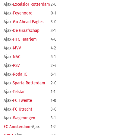
Ajax-
Excelsior Rotterdam
2-0
Ajax-
Feyenoord
0-1
Ajax-
Go Ahead Eagles
3-0
Ajax-
De Graafschap
3-1
Ajax-
HFC Haarlem
4-0
Ajax-
MVV
4-2
Ajax-
NAC
5-1
Ajax-
PSV
2-4
Ajax-
Roda JC
6-1
Ajax-
Sparta Rotterdam
2-0
Ajax-
Telstar
1-1
Ajax-
FC Twente
1-0
Ajax-
FC Utrecht
3-0
Ajax-
Wageningen
3-1
FC Amsterdam
-Ajax
1-2