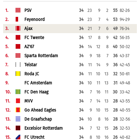
1.
PSV
34
23
9
2
55
82-26
2.
Feyenoord
34
23
7
4
53
94-29
3.
Ajax
34
21
7
6
49
76-34
4.
FC Twente
34
17
8
9
42
56-35
5.
AZ'67
34
14
12
8
40
50-32
6.
Sparta Rotterdam
34
9
18
7
36
43-37
7.
Telstar
34
11
14
9
36
42-45
8.
Roda JC
34
11
10
13
32
50-61
9.
FC Amsterdam
34
10
11
13
31
49-48
10.
FC Den Haag
34
7
16
11
30
33-42
11.
MVV
34
7
14
13
28
43-55
12.
Go Ahead Eagles
34
9
10
15
28
40-55
13.
De Graafschap
34
10
8
16
28
32-56
14.
Excelsior Rotterdam
34
7
12
15
26
32-53
15.
FC Utrecht
34
8
10
16
26
40-62