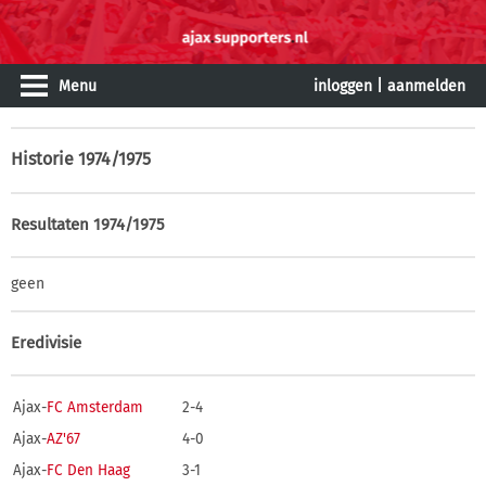
Menu
inloggen
|
aanmelden
Historie
1974/1975
Resultaten 1974/1975
geen
Eredivisie
Ajax-
FC Amsterdam
2-4
Ajax-
AZ'67
4-0
Ajax-
FC Den Haag
3-1