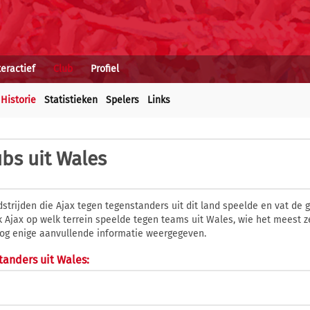
teractief
Club
Profiel
Historie
Statistieken
Spelers
Links
ubs uit Wales
strijden die Ajax tegen tegenstanders uit dit land speelde en vat de
 Ajax op welk terrein speelde tegen teams uit Wales, wie het meest 
nog enige aanvullende informatie weergegeven.
tanders uit Wales: