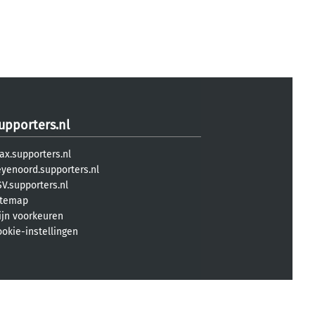
upporters.nl
ax.supporters.nl
eyenoord.supporters.nl
V.supporters.nl
itemap
ijn voorkeuren
ookie-instellingen