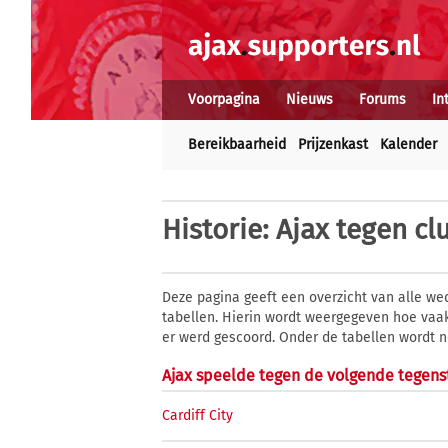
Voorpagina
Nieuws
Forums
In
Bereikbaarheid
Prijzenkast
Kalender
Historie
: Ajax tegen cl
Deze pagina geeft een overzicht van alle wed
tabellen. Hierin wordt weergegeven hoe vaak
er werd gescoord. Onder de tabellen wordt 
Ajax speelde tegen de volgende tegens
Cardiff City