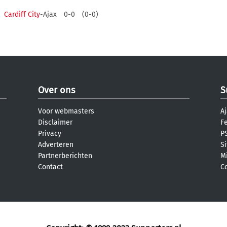
Cardiff City
-Ajax
0-0
(0-0)
Over ons
S
Voor webmasters
Aj
Disclaimer
F
Privacy
PS
Adverteren
S
Partnerberichten
M
Contact
C