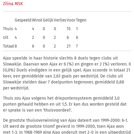
Zilina MSK
Gespeeld
Winst
Gelijk
Verlies
Voor
Tegen
Thuis
4
4
0
0
15
1
Uit
4
2
0
2
6
6
Totaal
8
6
0
2
21
7
Ajax speelde in haar historie slechts 8 duels tegen clubs uit
Slowakije. Daarvan won Ajax er 6 (
%) en gingen er 2 (
%) verloren. 0
(0,0%) Duels eindigden in een gelijk spel. Ajax scoorde in totaal 21
keer, een gemiddelde van 2,63 goals per wedstrijd. De clubs uit
Slowakije stelden daar 7 doelpunten tegenover, gemiddeld 0,88
per wedstrijd.
Thuis zou Ajax volgens het driepuntensysteem gemiddeld 3,0
punten gehaald hebben en uit 1,5. Er kan dus worden gesteld dat
er sprake is van een 'thuisvoordeel'.
De grootste thuisoverwinning van Ajax dateert van 1999-2000: 6-1.
Uit werd de grootste triomf gevierd in 1999-2000, toen Ajax won
met 1-3. In 1968-1969 ging Ajax onderuit met 2-0 in een uitwedstrijd