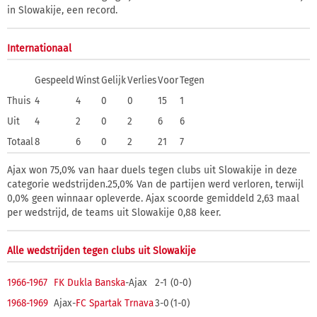
in Slowakije, een record.
Internationaal
Gespeeld
Winst
Gelijk
Verlies
Voor
Tegen
Thuis
4
4
0
0
15
1
Uit
4
2
0
2
6
6
Totaal
8
6
0
2
21
7
Ajax won 75,0% van haar duels tegen clubs uit Slowakije in deze
categorie wedstrijden.25,0% Van de partijen werd verloren, terwijl
0,0% geen winnaar opleverde. Ajax scoorde gemiddeld 2,63 maal
per wedstrijd, de teams uit Slowakije 0,88 keer.
Alle wedstrijden tegen clubs uit Slowakije
1966-1967
FK Dukla Banska
-Ajax
2-1
(0-0)
1968-1969
Ajax-
FC Spartak Trnava
3-0
(1-0)