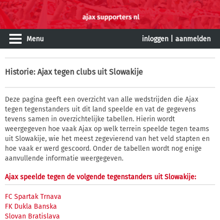
Menu
inloggen
|
aanmelden
Historie
: Ajax tegen clubs uit Slowakije
Deze pagina geeft een overzicht van alle wedstrijden die Ajax
tegen tegenstanders uit dit land speelde en vat de gegevens
tevens samen in overzichtelijke tabellen. Hierin wordt
weergegeven hoe vaak Ajax op welk terrein speelde tegen teams
uit Slowakije, wie het meest zegevierend van het veld stapten en
hoe vaak er werd gescoord. Onder de tabellen wordt nog enige
aanvullende informatie weergegeven.
Ajax speelde tegen de volgende tegenstanders uit Slowakije:
FC Spartak Trnava
FK Dukla Banska
Slovan Bratislava