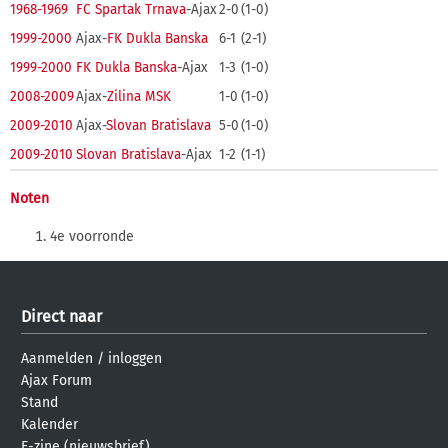
1968-1969
FC Spartak Trnava
-Ajax
2-0
(1-0)
1999-2000
Ajax-
FK Dukla Banska
6-1
(2-1)
1999-2000
FK Dukla Banska
-Ajax
1-3
(1-0)
2008-2009
Ajax-
Zilina MSK
1-0
(1-0)
2009-2010
Ajax-
Slovan Bratislava
5-0
(1-0)
2009-2010
Slovan Bratislava
-Ajax
1-2
(1-1)
Noten
4e voorronde
Direct naar
Aanmelden
/
inloggen
Ajax Forum
Stand
Kalender
E-zine (nieuwsbrief)