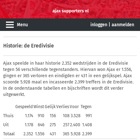
Menu
inloggen
|
aanmelden
Historie
: de Eredivisie
Ajax speelde in haar historie 2.352 wedstrijden in de Eredivisie
tegen 56 verschillende tegenstanders. Hiervan won Ajax er 1.556,
gingen er 365 verloren en eindigden er 431 in een gelijkspel. Ajax
scoorde 5.928 maal en incasseerde 2.399 treffers in de Eredivisie.
In de onderstaande tabellen en bijschriften wordt dit verder
uitgewerkt.
Gespeeld
Winst
Gelijk
Verlies
Voor
Tegen
Thuis
1.174
910
156
108
3.528
991
Uit
1.178
646
275
257
2.400
1.408
Totaal
2.352
1.556
431
365
5.928
2.399