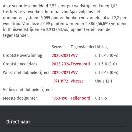
Ajax scoorde gemiddeld 2,52 keer per wedstrijd en kreeg 1,02
treffers te verwerken. In totaal zou Ajax volgens het
driepuntensysteem 5.099 punten hebben verzameld, ofwel 2,2 per
wedstrijd. Van deze 5.099 punten werden er 2.886 (56,6%) verdiend
in thuiswedstrijden en 2.213 (43,4%) op het terrein van de
tegenstander.
Seizoen
Tegenstander
Uitslag
Grootste overwinning
2020-2021
VVV
uit 0-13 (0-4)
Grootste nederlaag
2023-2024
Feyenoord
uit 6-0 (3-0)
Winst met dubbele cijfers
2020-2021
VVV
uit 0-13 (0-4)
1971-1972
Vitesse
thuis 12-1
Verlies met dubbele cijfers
-
Meeste doelpunten
1960-1961
Feijenoord
uit 9-5
Direct naar