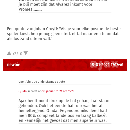
je blij moet zijn dat Alvarez inkomt voor
Promes...........
Een quote van Johan Cruyff: "Als je voor elke positie de beste
speler kiest, heb je nog geen sterk elftal maar een team dat
als los zand uiteen valt."
+2/-0
newbie
18-01-2021 17:17:46
open/sluit de onderstaande quote:
Quido
schreef op
18 januari 2021 om 15:28
:
Ajax heeft nooit druk op de bal gehad, laat staan
gehouden. Ook het eerste half uur was het al
hemeltergend. Omdat Feyenoord niks deed had
men 80% compleet tandeloos en traag balbezit
en kennelijk het gevoel dat men superieur was.