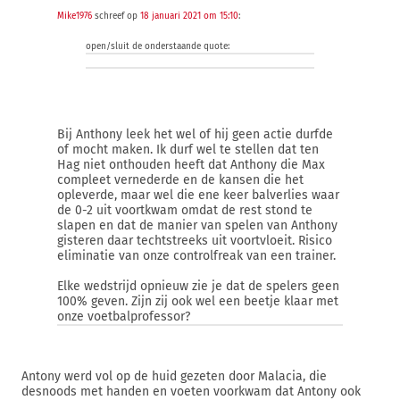
Mike1976
schreef op
18 januari 2021 om 15:10
:
open/sluit de onderstaande quote:
Bij Anthony leek het wel of hij geen actie durfde
of mocht maken. Ik durf wel te stellen dat ten
Hag niet onthouden heeft dat Anthony die Max
compleet vernederde en de kansen die het
opleverde, maar wel die ene keer balverlies waar
de 0-2 uit voortkwam omdat de rest stond te
slapen en dat de manier van spelen van Anthony
gisteren daar techtstreeks uit voortvloeit. Risico
eliminatie van onze controlfreak van een trainer.
Elke wedstrijd opnieuw zie je dat de spelers geen
100% geven. Zijn zij ook wel een beetje klaar met
onze voetbalprofessor?
Antony werd vol op de huid gezeten door Malacia, die
desnoods met handen en voeten voorkwam dat Antony ook