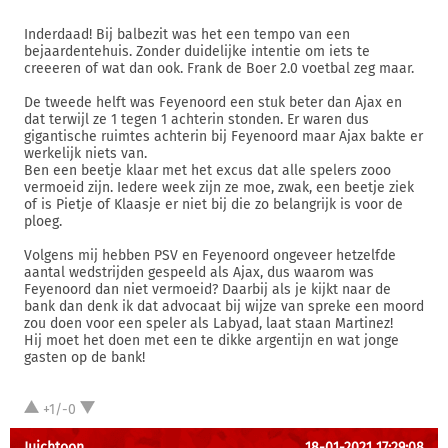
Inderdaad! Bij balbezit was het een tempo van een
bejaardentehuis. Zonder duidelijke intentie om iets te
creeeren of wat dan ook. Frank de Boer 2.0 voetbal zeg maar.
De tweede helft was Feyenoord een stuk beter dan Ajax en
dat terwijl ze 1 tegen 1 achterin stonden. Er waren dus
gigantische ruimtes achterin bij Feyenoord maar Ajax bakte er
werkelijk niets van.
Ben een beetje klaar met het excus dat alle spelers zooo
vermoeid zijn. Iedere week zijn ze moe, zwak, een beetje ziek
of is Pietje of Klaasje er niet bij die zo belangrijk is voor de
ploeg.
Volgens mij hebben PSV en Feyenoord ongeveer hetzelfde
aantal wedstrijden gespeeld als Ajax, dus waarom was
Feyenoord dan niet vermoeid? Daarbij als je kijkt naar de
bank dan denk ik dat advocaat bij wijze van spreke een moord
zou doen voor een speler als Labyad, laat staan Martinez!
Hij moet het doen met een te dikke argentijn en wat jonge
gasten op de bank!
+1/-0
Juichtoon
18-01-2021 17:29:08