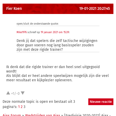
Fier Koen
19-01-2021 20:27:45
open/sluit de onderstaande quote:
Mike1976
schreef op
19 januari 2021 om 15:39
:
Denk jij dat spelers die zelf tactische wijzigingen
door gaan voeren nog lang basisspeler zouden
zijn met deze rigide trainer?
Ik denk dat die rigide trainer er dan heel snel uitgegooid
wordt!
Als blijkt dat er heel andere speelwijzen mogelijk zijn die veel
meer resultaat en kijkplezier opleveren.
+1/-0
Deze normale topic is open en bestaat uit 3
pagina's:
1
2
3
Ajax Forum
»
Wedstrijden van Ajax
» [Eredivisie 2020-2021] Ajax -