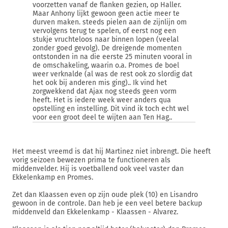
voorzetten vanaf de flanken gezien, op Haller.
Maar Anhony lijkt gewoon geen actie meer te
durven maken. steeds pielen aan de zijnlijn om
vervolgens terug te spelen, of eerst nog een
stukje vruchteloos naar binnen lopen (veelal
zonder goed gevolg). De dreigende momenten
ontstonden in na die eerste 25 minuten vooral in
de omschakeling, waarin o.a. Promes de boel
weer verknalde (al was de rest ook zo slordig dat
het ook bij anderen mis ging).. Ik vind het
zorgwekkend dat Ajax nog steeds geen vorm
heeft. Het is iedere week weer anders qua
opstelling en instelling. Dit vind ik toch echt wel
voor een groot deel te wijten aan Ten Hag..
Het meest vreemd is dat hij Martinez niet inbrengt. Die heeft
vorig seizoen bewezen prima te functioneren als
middenvelder. Hij is voetballend ook veel vaster dan
Ekkelenkamp en Promes.
Zet dan Klaassen even op zijn oude plek (10) en Lisandro
gewoon in de controle. Dan heb je een veel betere backup
middenveld dan Ekkelenkamp - Klaassen - Alvarez.