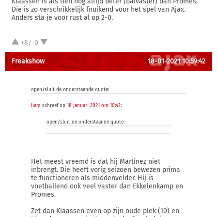
Klaassen is als tien nog altijd beter (balvaster) dan Promes.
Die is zo verschrikkelijk fnuikend voor het spel van Ajax.
Anders sta je voor rust al op 2-0.
+8/-0
Freakshow
18-01-2021 10:59:42
open/sluit de onderstaande quote:
liam
schreef op
18 januari 2021 om 10:42
:
open/sluit de onderstaande quote:
Het meest vreemd is dat hij Martinez niet
inbrengt. Die heeft vorig seizoen bewezen prima
te functioneren als middenvelder. Hij is
voetballend ook veel vaster dan Ekkelenkamp en
Promes.
Zet dan Klaassen even op zijn oude plek (10) en