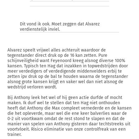
Dit vond ik ook. Moet zeggen dat Alvarez
verdienstelijk inviel.
Alvarez speelt vrijwel alles achteruit waardoor de
tegenstander direct druk op de 16 kan zetten. Pure
schijnveiligheid want Feyenoord kreeg alsnog diverse 100%
kansen. Typisch ten Hag dat inzakken in topwedstrijden door
meer verdedigers of verdedigende middenvelders erbij te
zetten ipv druk op de bal te houden waarna de tegenstander
alsnog grote kansen krijgt en vaker wel dan niet alsnog de
wedstrijd verloren wordt.
Bij Anthony leek het wel of hij geen actie durfde of mocht
maken. Ik durf wel te stellen dat ten Hag niet onthouden
heeft dat Anthony die Max compleet vernederde en de kansen
die het opleverde, maar wel die ene keer balverlies waar de
0-2 uit voortkwam omdat de rest stond te slapen en dat de
manier van spelen van Anthony gisteren daar techtstreeks uit
voortvloeit. Risico eliminatie van onze controlfreak van een
trainer.