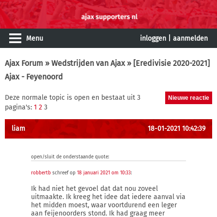
Menu
inloggen
|
aanmelden
Ajax Forum
»
Wedstrijden van Ajax
» [Eredivisie 2020-2021]
Ajax - Feyenoord
Deze normale topic is open en bestaat uit 3
pagina's:
1
2
3
liam
18-01-2021 10:42:39
open/sluit de onderstaande quote:
robbertb
schreef op
18 januari 2021 om 10:33
:
Ik had niet het gevoel dat dat nou zoveel
uitmaakte. Ik kreeg het idee dat iedere aanval via
het midden moest, waar voortdurend een leger
aan feijenoorders stond. Ik had graag meer