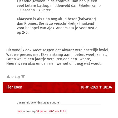
Lisandro gewoon in de controle. Dan heb je een
veel betere backup middenveld dan Ekkelenkamp
- Klaassen - Alvarez.
Klaassen is als tien nog altijd beter (balvaster)
dan Promes. Die is zo verschrikkelijk fnuikend
voor het spel van Ajax. Anders sta je voor rust al
op 2-0.
Dit vond ik ook. Moet zeggen dat Alvarez verdienstelijk inviel.
Wat we precies met Ekkelenkamp aan moeten, weet ik niet.
Laten we 'm een jaartje verhuren een een Twente,
Heerenveen ofzo en dan zien we wel of 't nog wat wordt.
+1/-0
Fier Koen
18-01-2021 11:28:34
open/sluit de onderstaande quote:
liam
schreef op
18 januari 2021 om 10:06
: