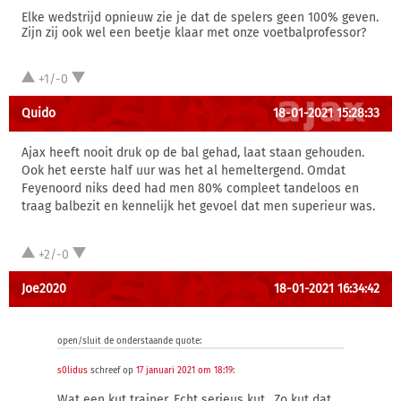
Elke wedstrijd opnieuw zie je dat de spelers geen 100% geven.
Zijn zij ook wel een beetje klaar met onze voetbalprofessor?
+1/-0
Quido
18-01-2021 15:28:33
Ajax heeft nooit druk op de bal gehad, laat staan gehouden.
Ook het eerste half uur was het al hemeltergend. Omdat
Feyenoord niks deed had men 80% compleet tandeloos en
traag balbezit en kennelijk het gevoel dat men superieur was.
+2/-0
Joe2020
18-01-2021 16:34:42
open/sluit de onderstaande quote:
s0lidus
schreef op
17 januari 2021 om 18:19
:
Wat een kut trainer. Echt serieus kut.. Zo kut dat