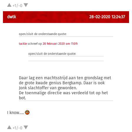
+1/-0
dwtk
28-02-2020 12:24:37
open/sluit de onderstaande quote:
tackle
schreef op
28 februari 2020 om 11:09
:
open/sluit de onderstaande quote:
Daar lag een machtsstrijd aan ten grondslag met
de grote kwade genius Bergkamp. Daar is ook
Jonk slachtoffer van geworden.
De toenmalige directie was verdeeld tot op het
bot.
I know…..
+1/-0