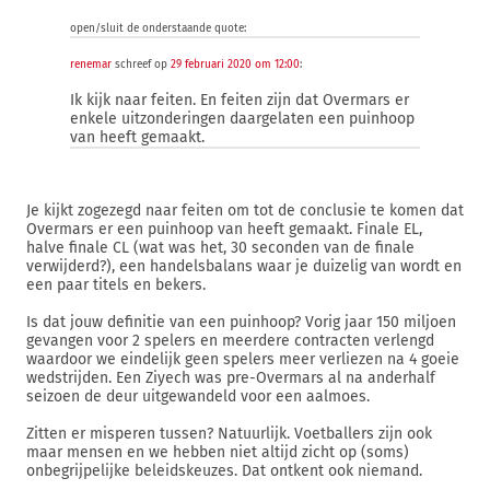
open/sluit de onderstaande quote:
renemar
schreef op
29 februari 2020 om 12:00
:
Ik kijk naar feiten. En feiten zijn dat Overmars er
enkele uitzonderingen daargelaten een puinhoop
van heeft gemaakt.
Je kijkt zogezegd naar feiten om tot de conclusie te komen dat
Overmars er een puinhoop van heeft gemaakt. Finale EL,
halve finale CL (wat was het, 30 seconden van de finale
verwijderd?), een handelsbalans waar je duizelig van wordt en
een paar titels en bekers.
Is dat jouw definitie van een puinhoop? Vorig jaar 150 miljoen
gevangen voor 2 spelers en meerdere contracten verlengd
waardoor we eindelijk geen spelers meer verliezen na 4 goeie
wedstrijden. Een Ziyech was pre-Overmars al na anderhalf
seizoen de deur uitgewandeld voor een aalmoes.
Zitten er misperen tussen? Natuurlijk. Voetballers zijn ook
maar mensen en we hebben niet altijd zicht op (soms)
onbegrijpelijke beleidskeuzes. Dat ontkent ook niemand.