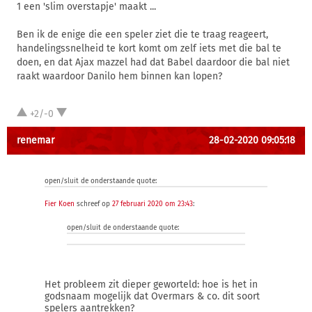
1 een 'slim overstapje' maakt ...
Ben ik de enige die een speler ziet die te traag reageert,
handelingssnelheid te kort komt om zelf iets met die bal te
doen, en dat Ajax mazzel had dat Babel daardoor die bal niet
raakt waardoor Danilo hem binnen kan lopen?
+2/-0
renemar
28-02-2020 09:05:18
open/sluit de onderstaande quote:
Fier Koen
schreef op
27 februari 2020 om 23:43
:
open/sluit de onderstaande quote:
Het probleem zit dieper geworteld: hoe is het in
godsnaam mogelijk dat Overmars & co. dit soort
spelers aantrekken?