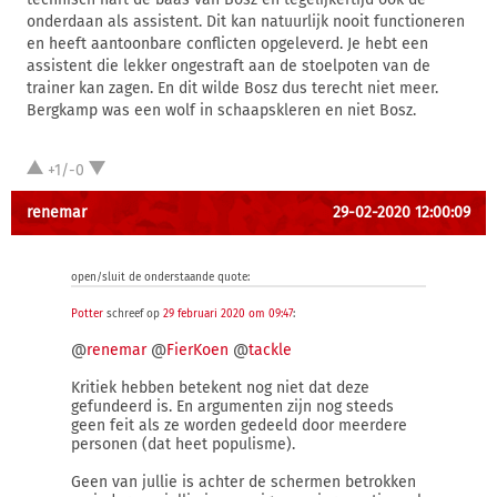
onderdaan als assistent. Dit kan natuurlijk nooit functioneren
en heeft aantoonbare conflicten opgeleverd. Je hebt een
assistent die lekker ongestraft aan de stoelpoten van de
trainer kan zagen. En dit wilde Bosz dus terecht niet meer.
Bergkamp was een wolf in schaapskleren en niet Bosz.
+1/-0
renemar
29-02-2020 12:00:09
open/sluit de onderstaande quote:
Potter
schreef op
29 februari 2020 om 09:47
:
@
renemar
@
FierKoen
@
tackle
Kritiek hebben betekent nog niet dat deze
gefundeerd is. En argumenten zijn nog steeds
geen feit als ze worden gedeeld door meerdere
personen (dat heet populisme).
Geen van jullie is achter de schermen betrokken