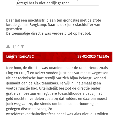
gezegd het is niet eerlijk gegaan...…..
Daar lag een machtsstrijd aan ten grondslag met de grote
kwade genius Bergkamp. Daar is ook Jonk slachtoffer van
geworden.
De toenmalige directie was verdeeld tot op het bot.
+1/-0
LuigiTentorioABC
28-02-2020 11:33:04
Nee hoor, de directie was unaniem maar de rapporteurs zoals
Ling en Cruijff en Keizer vonden juist dat Sar moest wegwezen
uit het technische hart terwijl Sar zich bijna belangrijker had
gemaakt dan de Ajax teambaas. Terwijl hij helemaal geen
voetbalfunctie had. Uiteindelijk besloot de directie onder
gratie van bestuur en reguliere toezichthouders dat zij het
geld mochten verdelen zoals zij dat wilden, en daarom moest
Jonk weg van ze, die steeds om beleidsonderbouwing en
gedegen discussie vroeg. Zo
wereldzegevoetbalpeilprofessioneel was Ajax niet, dus wilden