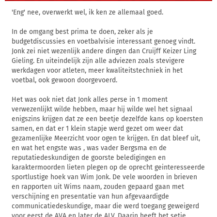
'Eng' nee, overwerkt wel, ik ken ze allemaal goed.
In de omgang best prima te doen, zeker als je
budgetdiscussies en voetbalvisie interessant genoeg vindt.
Jonk zei niet wezenlijk andere dingen dan Cruijff Keizer Ling
Gieling. En uiteindelijk zijn alle adviezen zoals stevigere
werkdagen voor atleten, meer kwaliteitstechniek in het
voetbal, ook gewoon doorgevoerd.
Het was ook niet dat Jonk alles perse in 1 moment
verwezenlijkt wilde hebben, maar hij wilde wel het signaal
enigszins krijgen dat ze een beetje dezelfde kans op koersten
samen, en dat er 1 klein stapje werd gezet om weer dat
gezamenlijke Meerzicht voor ogen te krijgen. En dat bleef uit,
en wat het engste was , was vader Bergsma en de
reputatiedeskundigen de goorste beledigingen en
karaktermoorden lieten plegen op de oprecht geinteresseerde
sportlustige hoek van Wim Jonk. De vele woorden in brieven
en rapporten uit Wims naam, zouden gepaard gaan met
verschijning en presentatie van hun afgevaardigde
communicatiedeskundige, maar die werd toegang geweigerd
voor eerst de AVA en later de ALV. Daarin heeft het setje