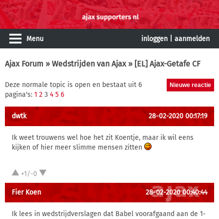
Menu
inloggen
|
aanmelden
Ajax Forum
»
Wedstrijden van Ajax
» [EL] Ajax-Getafe CF
Deze normale topic is open en bestaat uit 6
pagina's:
1
2
3
4
5
6
dwtk
28-02-2020 00:17:19
Ik weet trouwens wel hoe het zit Koentje, maar ik wil eens
kijken of hier meer slimme mensen zitten
+1/-0
Fier Koen
28-02-2020 00:40:44
Ik lees in wedstrijdverslagen dat Babel voorafgaand aan de 1-