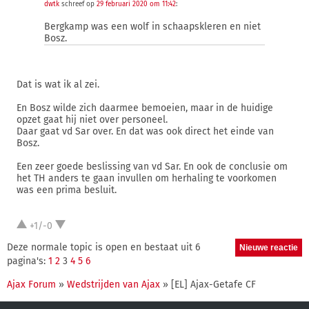
dwtk
schreef op
29 februari 2020 om 11:42
:
Bergkamp was een wolf in schaapskleren en niet
Bosz.
Dat is wat ik al zei.
En Bosz wilde zich daarmee bemoeien, maar in de huidige
opzet gaat hij niet over personeel.
Daar gaat vd Sar over. En dat was ook direct het einde van
Bosz.
Een zeer goede beslissing van vd Sar. En ook de conclusie om
het TH anders te gaan invullen om herhaling te voorkomen
was een prima besluit.
+1/-0
Deze normale topic is open en bestaat uit 6
pagina's:
1
2
3
4
5
6
Ajax Forum
»
Wedstrijden van Ajax
» [EL] Ajax-Getafe CF