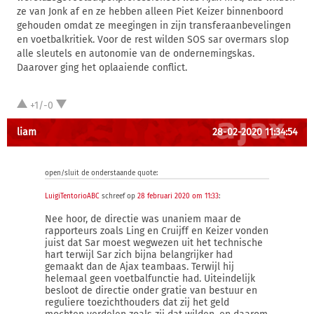
ze van Jonk af en ze hebben alleen Piet Keizer binnenboord
gehouden omdat ze meegingen in zijn transferaanbevelingen
en voetbalkritiek. Voor de rest wilden SOS sar overmars slop
alle sleutels en autonomie van de ondernemingskas.
Daarover ging het oplaaiende conflict.
+1/-0
liam
28-02-2020 11:34:54
open/sluit de onderstaande quote:
LuigiTentorioABC
schreef op
28 februari 2020 om 11:33
:
Nee hoor, de directie was unaniem maar de
rapporteurs zoals Ling en Cruijff en Keizer vonden
juist dat Sar moest wegwezen uit het technische
hart terwijl Sar zich bijna belangrijker had
gemaakt dan de Ajax teambaas. Terwijl hij
helemaal geen voetbalfunctie had. Uiteindelijk
besloot de directie onder gratie van bestuur en
reguliere toezichthouders dat zij het geld