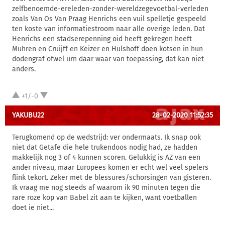
zelfbenoemde-ereleden-zonder-wereldzegevoetbal-verleden
zoals Van Os Van Praag Henrichs een vuil spelletje gespeeld
ten koste van informatiestroom naar alle overige leden. Dat
Henrichs een stadserepenning oid heeft gekregen heeft
Muhren en Cruijff en Keizer en Hulshoff doen kotsen in hun
dodengraf ofwel urn daar waar van toepassing, dat kan niet
anders.
+1/-0
YAKUBU22
28-02-2020 11:52:35
Terugkomend op de wedstrijd: ver ondermaats. Ik snap ook
niet dat Getafe die hele trukendoos nodig had, ze hadden
makkelijk nog 3 of 4 kunnen scoren. Gelukkig is AZ van een
ander niveau, maar Europees komen er echt wel veel spelers
flink tekort. Zeker met de blessures/schorsingen van gisteren.
Ik vraag me nog steeds af waarom ik 90 minuten tegen die
rare roze kop van Babel zit aan te kijken, want voetballen
doet ie niet...