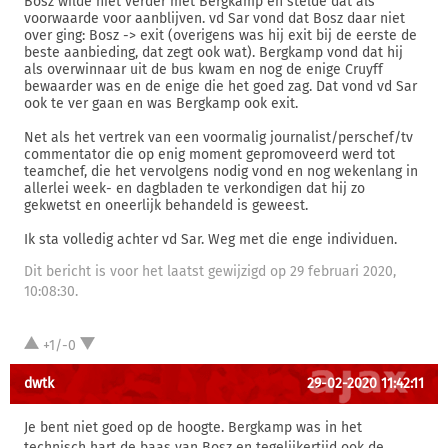
Bosz wilde niet verder met Bergkamp en stelde dat als
voorwaarde voor aanblijven. vd Sar vond dat Bosz daar niet
over ging: Bosz -> exit (overigens was hij exit bij de eerste de
beste aanbieding, dat zegt ook wat). Bergkamp vond dat hij
als overwinnaar uit de bus kwam en nog de enige Cruyff
bewaarder was en de enige die het goed zag. Dat vond vd Sar
ook te ver gaan en was Bergkamp ook exit.
Net als het vertrek van een voormalig journalist/perschef/tv
commentator die op enig moment gepromoveerd werd tot
teamchef, die het vervolgens nodig vond en nog wekenlang in
allerlei week- en dagbladen te verkondigen dat hij zo
gekwetst en oneerlijk behandeld is geweest.
Ik sta volledig achter vd Sar. Weg met die enge individuen.
Dit bericht is voor het laatst gewijzigd op 29 februari 2020,
10:08:30.
+1/-0
dwtk
29-02-2020 11:42:11
Je bent niet goed op de hoogte. Bergkamp was in het
technisch hart de baas van Bosz en tegelijkertijd ook de