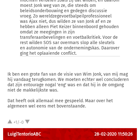
mochten verdelen zoals zij dat wilden, en daarom
moest Jonk weg van ze, die steeds om
beleidsonderbouwing en gedegen discussie
vroeg. Zo wereldzegevoetbalpeilprofessioneel
was Ajax niet, dus wilden ze van Jonk af en ze
hebben alleen Piet Keizer binnenboord gehouden
omdat ze meegingen in zijn
transferaanbevelingen en voetbalkritiek. Voor de
rest wilden SOS sar overmars slop alle sleutels
en autonomie van de ondernemingskas. Daarover
ging het oplaaiende conflict.
Ik ben een grote fan van de visie van Wim Jonk, van mij mag
hij vandaag terugkomen. We moeten echter wel concluderen
dat zijn entourage nogal 'eng' was en dat hij in de omgang
niet de makkelijkste was.
Dat heeft ook allemaal mee gespeeld. Maar over het
algemeen wel eens met bovenstaande.
+1/-0
LuigiTentorioABC
28-02-2020 11:50:26