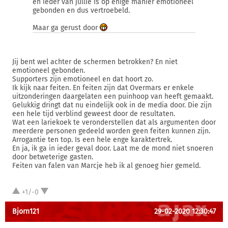
en ieder van jullie is op enige manier emotioneel
gebonden en dus vertroebeld.
Maar ga gerust door
Jij bent wel achter de schermen betrokken? En niet
emotioneel gebonden.
Supporters zijn emotioneel en dat hoort zo.
Ik kijk naar feiten. En feiten zijn dat Overmars er enkele
uitzonderingen daargelaten een puinhoop van heeft gemaakt.
Gelukkig dringt dat nu eindelijk ook in de media door. Die zijn
een hele tijd verblind geweest door de resultaten.
Wat een lariekoek te veronderstellen dat als argumenten door
meerdere personen gedeeld worden geen feiten kunnen zijn.
Arrogantie ten top. Is een hele enge karaktertrek.
En ja, ik ga in ieder geval door. Laat me de mond niet snoeren
door betweterige gasten.
Feiten van falen van Marcje heb ik al genoeg hier gemeld.
+1/-0
Bjorn121
29-02-2020 12:30:47