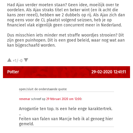
Had Ajax verder moeten staan? Geen idee, moeilijk over te
oordelen. Als Ajax straks titel en beker wint (en ik acht die
kans zeer reeel), hebben we 2 dubbels op rij. Als Ajax zich dan
nog eens voor de CL plaatst volgend seizoen, heb je op
financieel vlak eigenlijk geen concurrent meer in Nederland.
Dus misschien iets minder met straffe woordjes strooien? Dit
zijn geen puinhopen. Dit is een goed beleid, waar nog wat aan
kan bijgeschaafd worden.
+1/-0
Potter
29-02-2020 12:41:11
open/sluit de onderstaande quote:
renemar
schreef op
29 februari 2020 om 12:00
:
Arrogantie ten top. Is een hele enge karaktertrek.
..
Feiten van falen van Marcje heb ik al genoeg hier
gemeld.