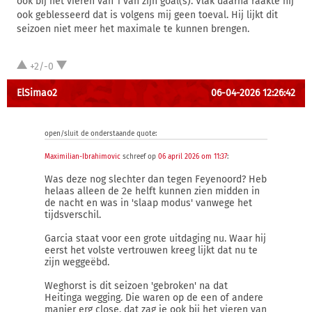
ook bij het vieren van 1 van zijn goal(s). Vlak daarna raakte hij
ook geblesseerd dat is volgens mij geen toeval. Hij lijkt dit
seizoen niet meer het maximale te kunnen brengen.
+2/-0
ElSimao2
06-04-2026 12:26:42
open/sluit de onderstaande quote:
Maximilian-Ibrahimovic
schreef op
06 april 2026 om 11:37
:
Was deze nog slechter dan tegen Feyenoord? Heb
helaas alleen de 2e helft kunnen zien midden in
de nacht en was in 'slaap modus' vanwege het
tijdsverschil.
Garcia staat voor een grote uitdaging nu. Waar hij
eerst het volste vertrouwen kreeg lijkt dat nu te
zijn weggeëbd.
Weghorst is dit seizoen 'gebroken' na dat
Heitinga wegging. Die waren op de een of andere
manier erg close, dat zag je ook bij het vieren van