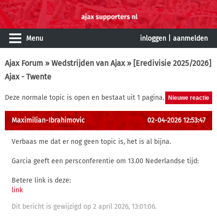
Menu
inloggen
|
aanmelden
Ajax Forum
»
Wedstrijden van Ajax
» [Eredivisie 2025/2026]
Ajax - Twente
Deze normale topic is open en bestaat uit 1 pagina.
Maximilian-Ibrahimovic
02-04-2026 12:53:47
Verbaas me dat er nog geen topic is, het is al bijna.
Garcia geeft een persconferentie om 13.00 Nederlandse tijd:
Betere link is deze:
link
Dit bericht is gewijzigd op 2 april 2026, 13:01:06.