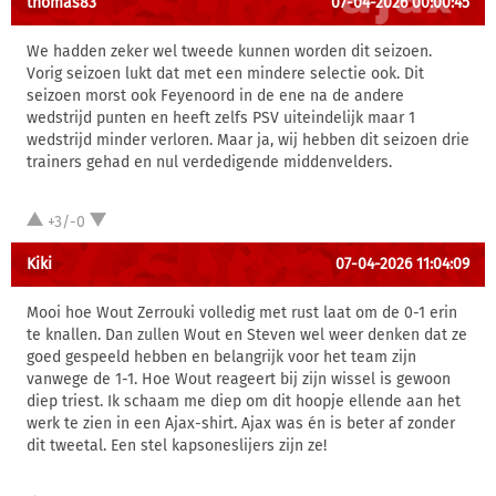
thomas83
07-04-2026 00:00:45
We hadden zeker wel tweede kunnen worden dit seizoen.
Vorig seizoen lukt dat met een mindere selectie ook. Dit
seizoen morst ook Feyenoord in de ene na de andere
wedstrijd punten en heeft zelfs PSV uiteindelijk maar 1
wedstrijd minder verloren. Maar ja, wij hebben dit seizoen drie
trainers gehad en nul verdedigende middenvelders.
+3/-0
Kiki
07-04-2026 11:04:09
Mooi hoe Wout Zerrouki volledig met rust laat om de 0-1 erin
te knallen. Dan zullen Wout en Steven wel weer denken dat ze
goed gespeeld hebben en belangrijk voor het team zijn
vanwege de 1-1. Hoe Wout reageert bij zijn wissel is gewoon
diep triest. Ik schaam me diep om dit hoopje ellende aan het
werk te zien in een Ajax-shirt. Ajax was én is beter af zonder
dit tweetal. Een stel kapsoneslijers zijn ze!