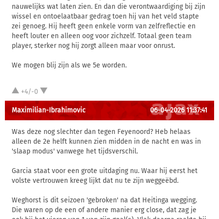
nauwelijks wat laten zien. En dan die verontwaardiging bij zijn
wissel en ontoelaatbaar gedrag toen hij van het veld stapte
zei genoeg. Hij heeft geen enkele vorm van zelfreflectie en
heeft louter en alleen oog voor zichzelf. Totaal geen team
player, sterker nog hij zorgt alleen maar voor onrust.
We mogen blij zijn als we 5e worden.
+4/-0
Maximilian-Ibrahimovic
06-04-2026 11:37:41
Was deze nog slechter dan tegen Feyenoord? Heb helaas
alleen de 2e helft kunnen zien midden in de nacht en was in
'slaap modus' vanwege het tijdsverschil.
Garcia staat voor een grote uitdaging nu. Waar hij eerst het
volste vertrouwen kreeg lijkt dat nu te zijn weggeëbd.
Weghorst is dit seizoen 'gebroken' na dat Heitinga wegging.
Die waren op de een of andere manier erg close, dat zag je