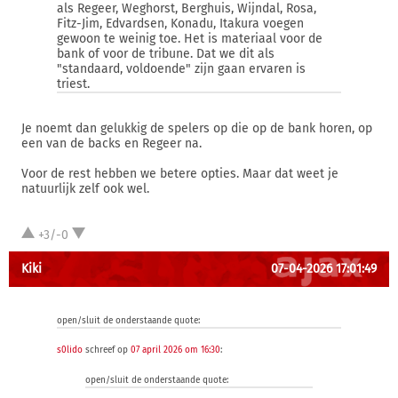
als Regeer, Weghorst, Berghuis, Wijndal, Rosa,
Fitz-Jim, Edvardsen, Konadu, Itakura voegen
gewoon te weinig toe. Het is materiaal voor de
bank of voor de tribune. Dat we dit als
"standaard, voldoende" zijn gaan ervaren is
triest.
Je noemt dan gelukkig de spelers op die op de bank horen, op
een van de backs en Regeer na.
Voor de rest hebben we betere opties. Maar dat weet je
natuurlijk zelf ook wel.
+3/-0
Kiki
07-04-2026 17:01:49
open/sluit de onderstaande quote:
s0lido
schreef op
07 april 2026 om 16:30
:
open/sluit de onderstaande quote: