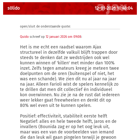
s0lido
12-01-2026 10:48:04
open/sluit de onderstaande quote:
Quido
schreef op
12 januari 2026 om 09:08
:
Het is me echt een raadsel waarom Ajax
structureel in dezelfde valkuil blijft trappen door
steeds te denken dat ze wedstrijden ook wel
kunnen winnen of 'killen' met minder dan 100%
inzet. Zelfs tegen amateurs kreeg je meteen twee
doelpunten om de oren (buitenspel of niet, het
was een schande). We zien dit nu al jaar na jaar
na jaar. Alleen Farioli wist de spelers kennelijk zo
te drillen dat men dit collectief én individueel
kon overwinnen. Nu zie je na de rust dat iedereen
weer lekker gaat freewheelen en denkt dit op
80% wel even uit te kunnen spelen.
Positief: effectiviteit, stabiliteit eerste helft
Negatief: alles en hele tweede helft, Jaros en de
invallers (Bounida zag er op het oog leuk uit,
maar was een van de voorbeelden van iemand
die dan leuk wil gaan pingelen terwijl je gewoon