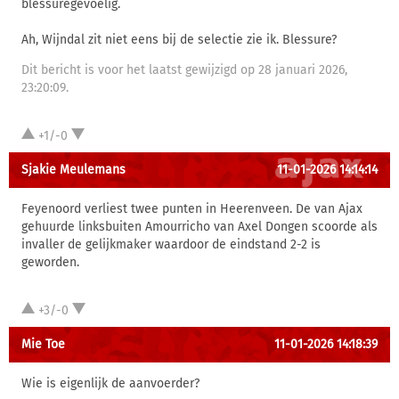
blessuregevoelig.
Ah, Wijndal zit niet eens bij de selectie zie ik. Blessure?
Dit bericht is voor het laatst gewijzigd op 28 januari 2026,
23:20:09.
+1/-0
Sjakie Meulemans
11-01-2026 14:14:14
Feyenoord verliest twee punten in Heerenveen. De van Ajax
gehuurde linksbuiten Amourricho van Axel Dongen scoorde als
invaller de gelijkmaker waardoor de eindstand 2-2 is
geworden.
+3/-0
Mie Toe
11-01-2026 14:18:39
Wie is eigenlijk de aanvoerder?