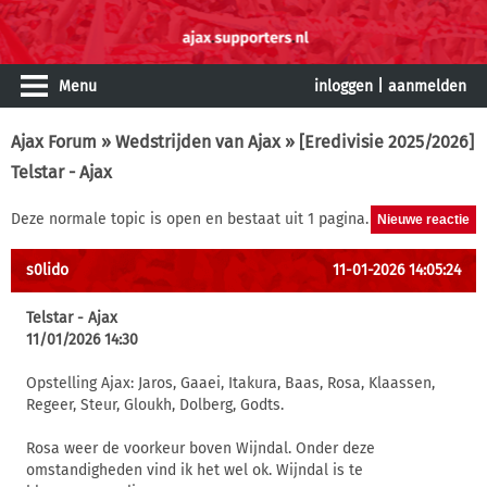
Menu
inloggen
|
aanmelden
Ajax Forum
»
Wedstrijden van Ajax
» [Eredivisie 2025/2026]
Telstar - Ajax
Deze normale topic is open en bestaat uit 1 pagina.
s0lido
11-01-2026 14:05:24
Telstar - Ajax
11/01/2026 14:30
Opstelling Ajax: Jaros, Gaaei, Itakura, Baas, Rosa, Klaassen,
Regeer, Steur, Gloukh, Dolberg, Godts.
Rosa weer de voorkeur boven Wijndal. Onder deze
omstandigheden vind ik het wel ok. Wijndal is te