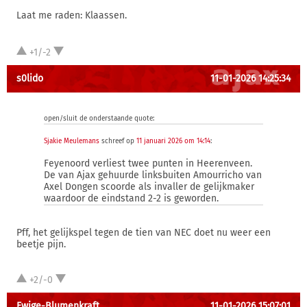
Laat me raden: Klaassen.
+1/-2
s0lido
11-01-2026 14:25:34
open/sluit de onderstaande quote:
Sjakie Meulemans
schreef op
11 januari 2026 om 14:14
:
Feyenoord verliest twee punten in Heerenveen.
De van Ajax gehuurde linksbuiten Amourricho van
Axel Dongen scoorde als invaller de gelijkmaker
waardoor de eindstand 2-2 is geworden.
Pff, het gelijkspel tegen de tien van NEC doet nu weer een
beetje pijn.
+2/-0
Ewige-Blumenkraft
11-01-2026 15:07:01