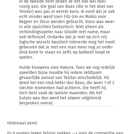
In de tweede helft deden ze het ook wel heel
rustig aan. Die goal van Baas (die in het doel van
Telstar) was pas je eerste kans. Ik vond dat je ook
echt minder werd toen Fitz-Jim en Mokio voor
Regeer en Steur werden gebracht. Steur was weer
in alle opzichten fantastisch. Niet alleen als
verbindingsspeler naar Gloukh met name, maar
ook defensief. Ondanks dat je met op zich vrij
logische wissels kwaliteit inleverde mag het nooit
gebeuren dat je met een man meer nog zo onder
druk komt te staan en zelfs op balbezit loopt te
spelen.
Hulde trouwens voor Itakura. Toen we nog redelijk
speelden bijna maakte hij iedere zeldzaam
gevaarlijke aanval van Telstar onschadelijk. Hij
deed het een stuk beter dan Baas, die weer 1 of 2
slechte momenten had achterin. Die heeft hij
toch best vaak de laatste maanden. Als het
Sutalo was dan werd het alweer uitgebreid
besproken overal.
Helemaal eens!
En 6 punten tegen Telstar pakken --> voor de competitie een