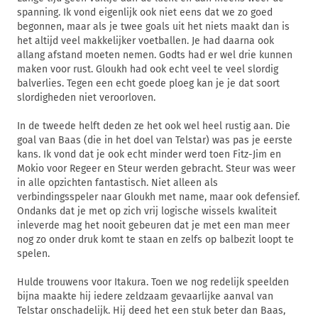
spanning. Ik vond eigenlijk ook niet eens dat we zo goed
begonnen, maar als je twee goals uit het niets maakt dan is
het altijd veel makkelijker voetballen. Je had daarna ook
allang afstand moeten nemen. Godts had er wel drie kunnen
maken voor rust. Gloukh had ook echt veel te veel slordig
balverlies. Tegen een echt goede ploeg kan je je dat soort
slordigheden niet veroorloven.
In de tweede helft deden ze het ook wel heel rustig aan. Die
goal van Baas (die in het doel van Telstar) was pas je eerste
kans. Ik vond dat je ook echt minder werd toen Fitz-Jim en
Mokio voor Regeer en Steur werden gebracht. Steur was weer
in alle opzichten fantastisch. Niet alleen als
verbindingsspeler naar Gloukh met name, maar ook defensief.
Ondanks dat je met op zich vrij logische wissels kwaliteit
inleverde mag het nooit gebeuren dat je met een man meer
nog zo onder druk komt te staan en zelfs op balbezit loopt te
spelen.
Hulde trouwens voor Itakura. Toen we nog redelijk speelden
bijna maakte hij iedere zeldzaam gevaarlijke aanval van
Telstar onschadelijk. Hij deed het een stuk beter dan Baas,