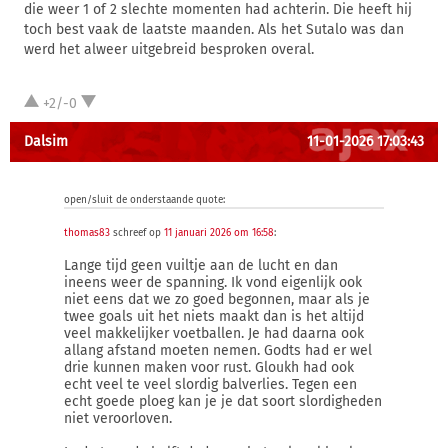
die weer 1 of 2 slechte momenten had achterin. Die heeft hij
toch best vaak de laatste maanden. Als het Sutalo was dan
werd het alweer uitgebreid besproken overal.
+2/-0
Dalsim
11-01-2026 17:03:43
open/sluit de onderstaande quote:
thomas83
schreef op
11 januari 2026 om 16:58
:
Lange tijd geen vuiltje aan de lucht en dan
ineens weer de spanning. Ik vond eigenlijk ook
niet eens dat we zo goed begonnen, maar als je
twee goals uit het niets maakt dan is het altijd
veel makkelijker voetballen. Je had daarna ook
allang afstand moeten nemen. Godts had er wel
drie kunnen maken voor rust. Gloukh had ook
echt veel te veel slordig balverlies. Tegen een
echt goede ploeg kan je je dat soort slordigheden
niet veroorloven.