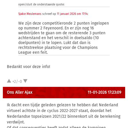
open/sluit de onderstaande quote:
Sjakie Meulemans
schreef op
11 januari 2026 om 17:14
:
We zijn deze competitieronde 2 punten ingelopen
op nummer 2 Feyenoord. En er zijn nog 16
wedstrijden te gaan om de resterende 3 punten
achterstand en het verschil in doelsaldo (10
doelpunten) in te lopen. Lukt dat dan is
rechtstreekse plaatsing voor de Champions
League een feit.
Bedankt voor deze info!
+2/-0
Ons Aller Ajax
11-01-2026 17:23:09
Ik dacht een tijdje geleden gelezen te hebben dat Nederland
virtueel achtste in de cyclus 2022-2027 staat, doordat het
Nederlandse topseizoen 2021/22 binnenkort uit de berekening
verdwijnt.
Of dat consequenties heeft zodat alleen de kampioen