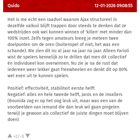
Quido
12-01-2026 09:08:55
Het is me echt een raadsel waarom Ajax structureel in
dezelfde valkuil blijft trappen door steeds te denken dat ze
wedstrijden ook wel kunnen winnen of 'killen' met minder dan
100% inzet. Zelfs tegen amateurs kreeg je meteen twee
doelpunten om de oren (buitenspel of niet, het was een
schande). We zien dit nu al jaar na jaar na jaar. Alleen Farioli
wist de spelers kennelijk zo te drillen dat men dit collectief
én individueel kon overwinnen. Nu zie je na de rust dat
iedereen weer lekker gaat freewheelen en denkt dit op 80%
wel even uit te kunnen spelen.
Positief: effectiviteit, stabiliteit eerste helft
Negatief: alles en hele tweede helft, Jaros en de invallers
(Bounida zag er op het oog leuk uit, maar was een van de
voorbeelden van iemand die dan leuk wil gaan pingelen
terwijl je gewoon als collectief de juiste dingen moet blijven
doen)
+2/-0