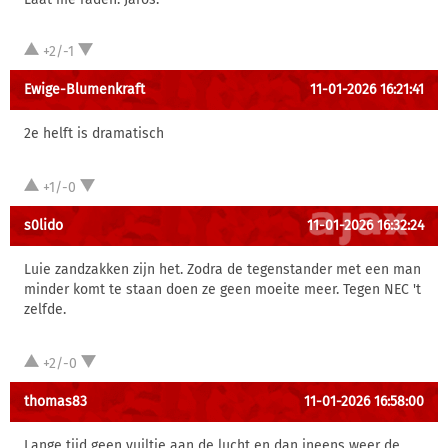
+2/-1
Ewige-Blumenkraft
11-01-2026 16:21:41
2e helft is dramatisch
+1/-0
s0lido
11-01-2026 16:32:24
Luie zandzakken zijn het. Zodra de tegenstander met een man
minder komt te staan doen ze geen moeite meer. Tegen NEC 't
zelfde.
+2/-0
thomas83
11-01-2026 16:58:00
Lange tijd geen vuiltje aan de lucht en dan ineens weer de