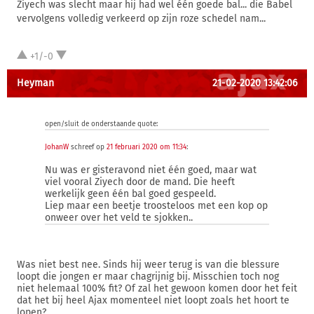
Ziyech was slecht maar hij had wel één goede bal... die Babel
vervolgens volledig verkeerd op zijn roze schedel nam...
+1/-0
Heyman
21-02-2020 13:42:06
open/sluit de onderstaande quote:
JohanW
schreef op
21 februari 2020 om 11:34
:
Nu was er gisteravond niet één goed, maar wat
viel vooral Ziyech door de mand. Die heeft
werkelijk geen één bal goed gespeeld.
Liep maar een beetje troosteloos met een kop op
onweer over het veld te sjokken..
Was niet best nee. Sinds hij weer terug is van die blessure
loopt die jongen er maar chagrijnig bij. Misschien toch nog
niet helemaal 100% fit? Of zal het gewoon komen door het feit
dat het bij heel Ajax momenteel niet loopt zoals het hoort te
lopen?