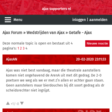
Menu
inloggen
|
aanmelden
Ajax Forum
»
Wedstrijden van Ajax
» Getafe - Ajax
Deze normale topic is open en bestaat uit 4
pagina's:
1
2
3
4
AjaxAN
20-02-2020 23:11:33
Ajax was niet best vandaag, maar die theatrale aanstellers
komen niet ongehavend de ArenA uit met dit gedrag. De 2-0
poetsen we weg als we er met z’n allen er achter gaan staan.
Geen aanstekers maar bierdouches bij dit soort gedrag als dr
scheidsrechter niet ingrijpt.
+1/-0