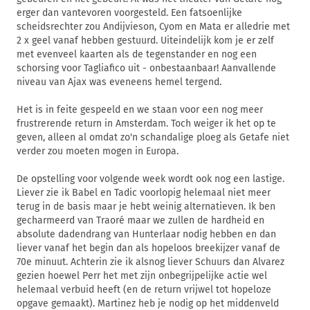
erger dan vantevoren voorgesteld. Een fatsoenlijke
scheidsrechter zou Andijvieson, Cyom en Mata er alledrie met
2 x geel vanaf hebben gestuurd. Uiteindelijk kom je er zelf
met evenveel kaarten als de tegenstander en nog een
schorsing voor Tagliafico uit - onbestaanbaar! Aanvallende
niveau van Ajax was eveneens hemel tergend.
Het is in feite gespeeld en we staan voor een nog meer
frustrerende return in Amsterdam. Toch weiger ik het op te
geven, alleen al omdat zo'n schandalige ploeg als Getafe niet
verder zou moeten mogen in Europa.
De opstelling voor volgende week wordt ook nog een lastige.
Liever zie ik Babel en Tadic voorlopig helemaal niet meer
terug in de basis maar je hebt weinig alternatieven. Ik ben
gecharmeerd van Traoré maar we zullen de hardheid en
absolute dadendrang van Hunterlaar nodig hebben en dan
liever vanaf het begin dan als hopeloos breekijzer vanaf de
70e minuut. Achterin zie ik alsnog liever Schuurs dan Alvarez
gezien hoewel Perr het met zijn onbegrijpelijke actie wel
helemaal verbuid heeft (en de return vrijwel tot hopeloze
opgave gemaakt). Martinez heb je nodig op het middenveld