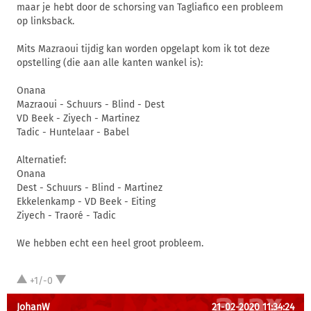
maar je hebt door de schorsing van Tagliafico een probleem
op linksback.
Mits Mazraoui tijdig kan worden opgelapt kom ik tot deze
opstelling (die aan alle kanten wankel is):
Onana
Mazraoui - Schuurs - Blind - Dest
VD Beek - Ziyech - Martinez
Tadic - Huntelaar - Babel
Alternatief:
Onana
Dest - Schuurs - Blind - Martinez
Ekkelenkamp - VD Beek - Eiting
Ziyech - Traoré - Tadic
We hebben echt een heel groot probleem.
+1/-0
JohanW
21-02-2020 11:34:24