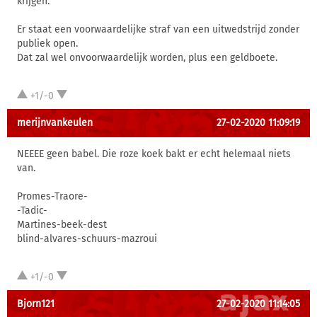
krijgen.
Er staat een voorwaardelijke straf van een uitwedstrijd zonder
publiek open.
Dat zal wel onvoorwaardelijk worden, plus een geldboete.
+1/-0
merijnvankeulen
27-02-2020 11:09:19
NEEEE geen babel. Die roze koek bakt er echt helemaal niets
van.
Promes-Traore-
-Tadic-
Martines-beek-dest
blind-alvares-schuurs-mazroui
+1/-0
Bjorn121
27-02-2020 11:14:05