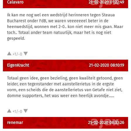
Calavaro
21-02-2020 01:22:49
Ik kan me nog wel een wedstrijd herinneren tegen Steaua
Bucharest onder FdB, we waren veeeeeeel beter in de
heenwedstijd, wonnen met 2-0.. kon niet meer mis gaan. Maar
toch.. Totaal ander team natuurlijk, maar het is nog niet
gespeeld.
+1/-0
EigenKracht
21-02-2020 08:10:19
Totaal geen idee, geen bezieling, geen kwaliteit getoond, geen
leider, een tegenstander met aanstellerietus in de ergste
vorm, een scheids die de aanstellerietus van Getafe niet ziet,
domme supporters, het was weer een heerlijk avondje......
+1/-0
renemar
21-02-2020 08:33:26