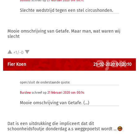
s0lidus
schreef op
21 februari 2020 om 00:11
:
Slechte wedstrijd tegen een stel circushonden.
Mooie omschrijving van Getafe. Maar man, wat waren wij
slecht
+1/-0
Fier Koen
21-02-2020 00:20:10
open/sluit de onderstaande quote:
Burzlew
schreef op
21 februari 2020 om 00:14
:
Mooie omschrijving van Getafe. (...)
Dat is een uitdrukking die impliceert dat dit
schoonheidsfoutje donderdag a.s weggepoetst wordt ...