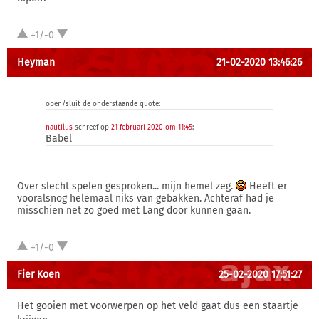
+1/-0
Heyman
21-02-2020 13:46:26
open/sluit de onderstaande quote:
nautilus
schreef op
21 februari 2020 om 11:45
:
Babel
Over slecht spelen gesproken... mijn hemel zeg.
Heeft er
vooralsnog helemaal niks van gebakken. Achteraf had je
misschien net zo goed met Lang door kunnen gaan.
+1/-0
Fier Koen
25-02-2020 17:51:27
Het gooien met voorwerpen op het veld gaat dus een staartje