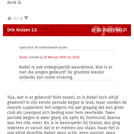
denk ik.
+1/-0
Drie Kruizen 2.0
21-02-2020 09:41:21
open/sluit de onderstaande quote:
Quido
schreef op
20 februari 2020 om 20:52
:
Babel is ook onbegrijpelijk waardeloos. Wat is er
met die jongen gebeurd? De grootste kleuter
ondanks zijn ruime ervaring.
Tsja, wat is er gebeurd? Niet zoveel, zo is Babel toch altijd
geweest? In zijn eerste periode begon ie leuk, maar vonden de
meeste supporters het volgens mij wel grappig dat een grote
club als Liverpool zo'n bedrag voor hem neertelde. Twee
periode begon ie weer goed, als spits bij Dortmund, daarna
was het niks meer. Nu is ie basisspeler bij Oranje, dus ging
iedereen er vanuit dat ie er meteen zou staan, maar het is
nog altijd dezelfde Babel: geen actie, geen voorzet, geen