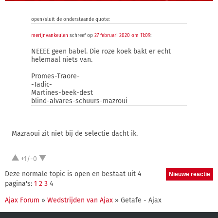
open/sluit de onderstaande quote:
merijnvankeulen
schreef op
27 februari 2020 om 11:09
:
NEEEE geen babel. Die roze koek bakt er echt
helemaal niets van.
Promes-Traore-
-Tadic-
Martines-beek-dest
blind-alvares-schuurs-mazroui
Mazraoui zit niet bij de selectie dacht ik.
+1/-0
Deze normale topic is open en bestaat uit 4
pagina's:
1
2
3
4
Ajax Forum
»
Wedstrijden van Ajax
» Getafe - Ajax