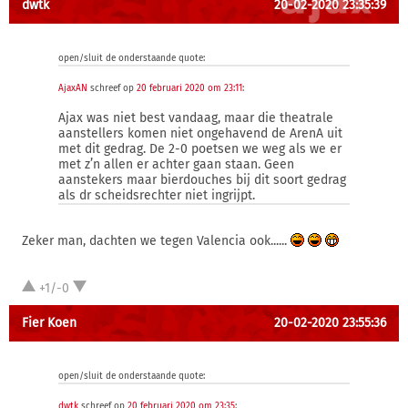
dwtk
20-02-2020 23:35:39
open/sluit de onderstaande quote:
AjaxAN
schreef op
20 februari 2020 om 23:11
:
Ajax was niet best vandaag, maar die theatrale
aanstellers komen niet ongehavend de ArenA uit
met dit gedrag. De 2-0 poetsen we weg als we er
met z’n allen er achter gaan staan. Geen
aanstekers maar bierdouches bij dit soort gedrag
als dr scheidsrechter niet ingrijpt.
Zeker man, dachten we tegen Valencia ook......
+1/-0
Fier Koen
20-02-2020 23:55:36
open/sluit de onderstaande quote:
dwtk
schreef op
20 februari 2020 om 23:35
: