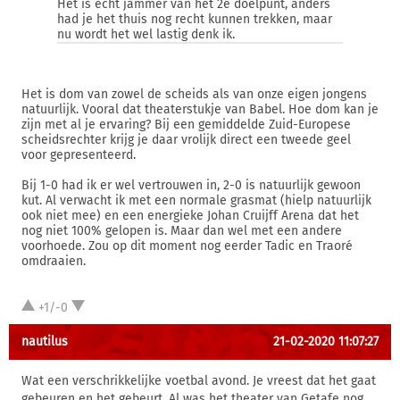
Het is echt jammer van het 2e doelpunt, anders
had je het thuis nog recht kunnen trekken, maar
nu wordt het wel lastig denk ik.
Het is dom van zowel de scheids als van onze eigen jongens
natuurlijk. Vooral dat theaterstukje van Babel. Hoe dom kan je
zijn met al je ervaring? Bij een gemiddelde Zuid-Europese
scheidsrechter krijg je daar vrolijk direct een tweede geel
voor gepresenteerd.
Bij 1-0 had ik er wel vertrouwen in, 2-0 is natuurlijk gewoon
kut. Al verwacht ik met een normale grasmat (hielp natuurlijk
ook niet mee) en een energieke Johan Cruijff Arena dat het
nog niet 100% gelopen is. Maar dan wel met een andere
voorhoede. Zou op dit moment nog eerder Tadic en Traoré
omdraaien.
+1/-0
nautilus
21-02-2020 11:07:27
Wat een verschrikkelijke voetbal avond. Je vreest dat het gaat
gebeuren en het gebeurt. Al was het theater van Getafe nog