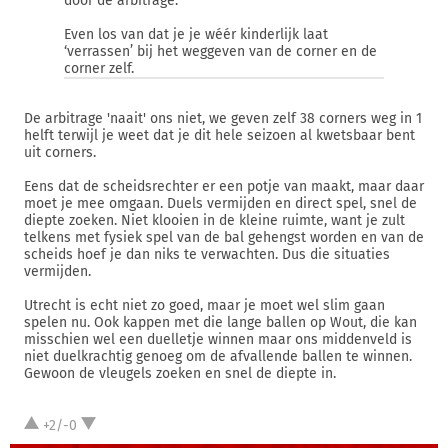
door de arbitrage.
Even los van dat je je wéér kinderlijk laat
‘verrassen’ bij het weggeven van de corner en de
corner zelf.
De arbitrage 'naait' ons niet, we geven zelf 38 corners weg in 1
helft terwijl je weet dat je dit hele seizoen al kwetsbaar bent
uit corners.
Eens dat de scheidsrechter er een potje van maakt, maar daar
moet je mee omgaan. Duels vermijden en direct spel, snel de
diepte zoeken. Niet klooien in de kleine ruimte, want je zult
telkens met fysiek spel van de bal gehengst worden en van de
scheids hoef je dan niks te verwachten. Dus die situaties
vermijden.
Utrecht is echt niet zo goed, maar je moet wel slim gaan
spelen nu. Ook kappen met die lange ballen op Wout, die kan
misschien wel een duelletje winnen maar ons middenveld is
niet duelkrachtig genoeg om de afvallende ballen te winnen.
Gewoon de vleugels zoeken en snel de diepte in.
+2/-0