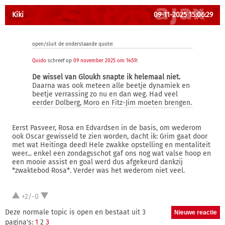
Kiki
09-11-2025 15:06:29
open/sluit de onderstaande quote:
Quido
schreef op
09 november 2025 om 14:59
:
De wissel van Gloukh snapte ik helemaal niet.
Daarna was ook meteen alle beetje dynamiek en
beetje verrassing zo nu en dan weg. Had veel
eerder Dolberg, Moro en Fitz-Jim moeten brengen.
Eerst Pasveer, Rosa en Edvardsen in de basis, om wederom
ook Oscar gewisseld te zien worden, dacht ik: Grim gaat door
met wat Heitinga deed! Hele zwakke opstelling en mentaliteit
weer... enkel een zondagsschot gaf ons nog wat valse hoop en
een mooie assist en goal werd dus afgekeurd dankzij
*zwaktebod Rosa*. Verder was het wederom niet veel.
+2/-0
Deze normale topic is open en bestaat uit 3
pagina's:
1
2
3