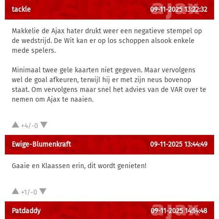
tackle
09-11-2025 13:22:32
Makkelie de Ajax hater drukt weer een negatieve stempel op
de wedstrijd. De Wit kan er op los schoppen alsook enkele
mede spelers.
Minimaal twee gele kaarten niet gegeven. Maar vervolgens
wel de goal afkeuren, terwijl hij er met zijn neus bovenop
staat. Om vervolgens maar snel het advies van de VAR over te
nemen om Ajax te naaien.
+4/-0
Ewige-Blumenkraft
09-11-2025 13:44:49
Gaaie en Klaassen erin, dit wordt genieten!
+1/-0
Patdaddy
09-11-2025 14:14:48