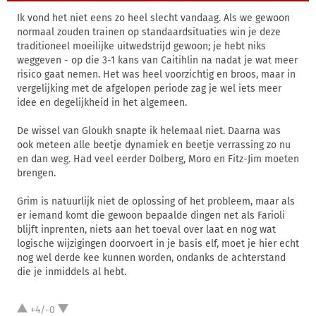
Ik vond het niet eens zo heel slecht vandaag. Als we gewoon
normaal zouden trainen op standaardsituaties win je deze
traditioneel moeilijke uitwedstrijd gewoon; je hebt niks
weggeven - op die 3-1 kans van Caitihlin na nadat je wat meer
risico gaat nemen. Het was heel voorzichtig en broos, maar in
vergelijking met de afgelopen periode zag je wel iets meer
idee en degelijkheid in het algemeen.
De wissel van Gloukh snapte ik helemaal niet. Daarna was
ook meteen alle beetje dynamiek en beetje verrassing zo nu
en dan weg. Had veel eerder Dolberg, Moro en Fitz-Jim moeten
brengen.
Grim is natuurlijk niet de oplossing of het probleem, maar als
er iemand komt die gewoon bepaalde dingen net als Farioli
blijft inprenten, niets aan het toeval over laat en nog wat
logische wijzigingen doorvoert in je basis elf, moet je hier echt
nog wel derde kee kunnen worden, ondanks de achterstand
die je inmiddels al hebt.
+4/-0