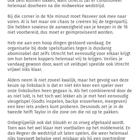
ook best kunnen lukken, want Utrecht zat er conditioneel
helemaal doorheen na die midweekse wedstrijd.
Bij die corner in de 92e minuut moet Pasveer ook mee naar
voren. Al is het maar om chaos te creëren bij de tegenpartij.
Die hebben sowieso de aanwezigheid van je keeper in de 16
niet voorbereid, dus moet er geïmproviseerd worden.
Heb me aan een hoop dingen gestoord vandaag. De
organisatie bij dode spelsituaties tegen is dusdanig
abominabel dat zelfs Utrecht het eenvoudig voor elkaar krijgt
om hun betere koppers helemaal vrij te krijgen. Verlies je
vandaag gewoon door, want uit veldspel speelde ook Utrecht
vrijwel niks klaar.
Alders neem ik niet zoveel kwalijk, maar het gevolg van deze
keuze op linksback is dat er niet één keer een speler over
onze linksbuiten heen gegaan is. Als het combinerend door de
as niet lukt, is het toch wel lekker als je met heel eenvoudig
vleugelspel (Godts inspelen, backje eroverheen, meegeven)
een keer iets anders kunt proberen. Desnoods zet je in de
tweede helft Taylor in die zone om die rol op te pakken.
Onbegrijpelijk ook dat Gloukh er zo vroeg afgehaald wordt.
Toen was het wel klaar met voetballen op het middenveld. En
dan Regeer de wedstrijd uit laten spelen, die weer helemaal
niks toevoegt behalve veel misbaar als hij een overtreding