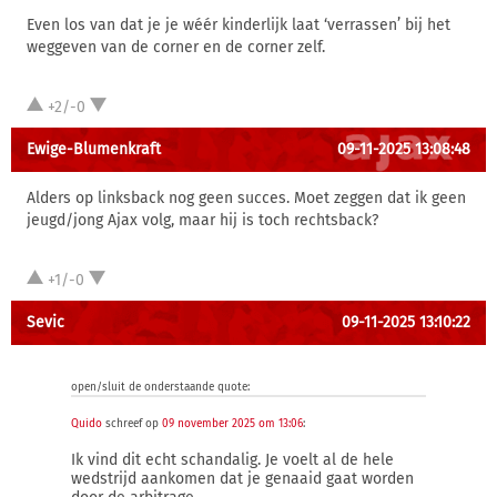
Even los van dat je je wéér kinderlijk laat ‘verrassen’ bij het
weggeven van de corner en de corner zelf.
+2/-0
Ewige-Blumenkraft
09-11-2025 13:08:48
Alders op linksback nog geen succes. Moet zeggen dat ik geen
jeugd/jong Ajax volg, maar hij is toch rechtsback?
+1/-0
Sevic
09-11-2025 13:10:22
open/sluit de onderstaande quote:
Quido
schreef op
09 november 2025 om 13:06
:
Ik vind dit echt schandalig. Je voelt al de hele
wedstrijd aankomen dat je genaaid gaat worden