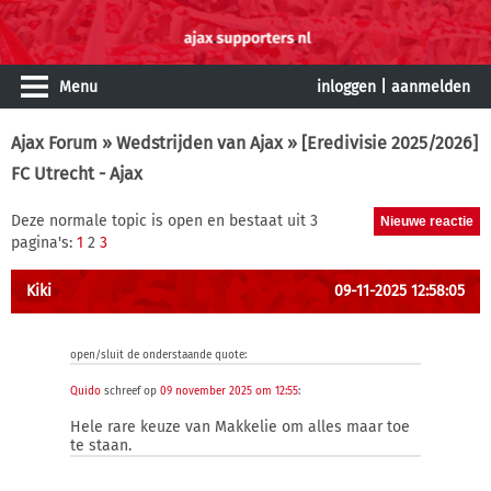
Menu
inloggen
|
aanmelden
Ajax Forum
»
Wedstrijden van Ajax
» [Eredivisie 2025/2026]
FC Utrecht - Ajax
Deze normale topic is open en bestaat uit 3
pagina's:
1
2
3
Kiki
09-11-2025 12:58:05
open/sluit de onderstaande quote:
Quido
schreef op
09 november 2025 om 12:55
:
Hele rare keuze van Makkelie om alles maar toe
te staan.