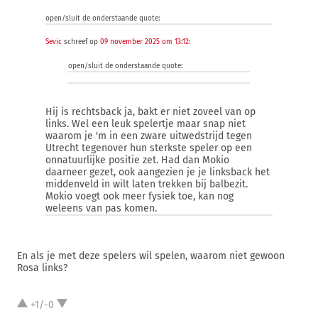
open/sluit de onderstaande quote:
Sevic
schreef op
09 november 2025 om 13:12
:
open/sluit de onderstaande quote:
Hij is rechtsback ja, bakt er niet zoveel van op
links. Wel een leuk spelertje maar snap niet
waarom je 'm in een zware uitwedstrijd tegen
Utrecht tegenover hun sterkste speler op een
onnatuurlijke positie zet. Had dan Mokio
daarneer gezet, ook aangezien je je linksback het
middenveld in wilt laten trekken bij balbezit.
Mokio voegt ook meer fysiek toe, kan nog
weleens van pas komen.
En als je met deze spelers wil spelen, waarom niet gewoon
Rosa links?
+1/-0