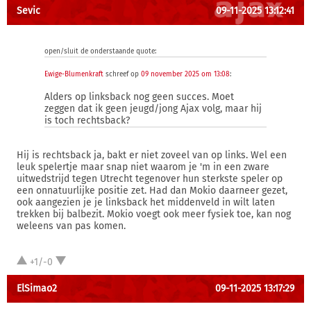
Sevic
09-11-2025 13:12:41
open/sluit de onderstaande quote:
Ewige-Blumenkraft
schreef op
09 november 2025 om 13:08
:
Alders op linksback nog geen succes. Moet
zeggen dat ik geen jeugd/jong Ajax volg, maar hij
is toch rechtsback?
Hij is rechtsback ja, bakt er niet zoveel van op links. Wel een
leuk spelertje maar snap niet waarom je 'm in een zware
uitwedstrijd tegen Utrecht tegenover hun sterkste speler op
een onnatuurlijke positie zet. Had dan Mokio daarneer gezet,
ook aangezien je je linksback het middenveld in wilt laten
trekken bij balbezit. Mokio voegt ook meer fysiek toe, kan nog
weleens van pas komen.
+1/-0
ElSimao2
09-11-2025 13:17:29