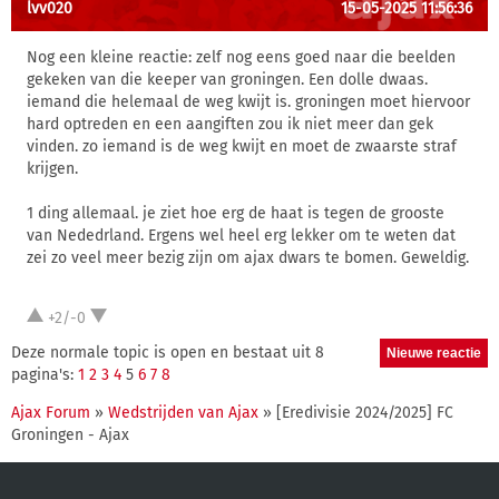
lvv020
15-05-2025 11:56:36
Nog een kleine reactie: zelf nog eens goed naar die beelden
gekeken van die keeper van groningen. Een dolle dwaas.
iemand die helemaal de weg kwijt is. groningen moet hiervoor
hard optreden en een aangiften zou ik niet meer dan gek
vinden. zo iemand is de weg kwijt en moet de zwaarste straf
krijgen.
1 ding allemaal. je ziet hoe erg de haat is tegen de grooste
van Nededrland. Ergens wel heel erg lekker om te weten dat
zei zo veel meer bezig zijn om ajax dwars te bomen. Geweldig.
+2/-0
Deze normale topic is open en bestaat uit 8
pagina's:
1
2
3
4
5
6
7
8
Ajax Forum
»
Wedstrijden van Ajax
» [Eredivisie 2024/2025] FC
Groningen - Ajax