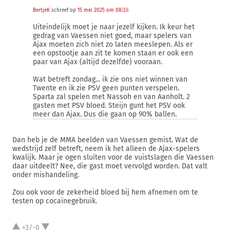
BertjeK
schreef op
15 mei 2025 om 08:33
:
Uiteindelijk moet je naar jezelf kijken. Ik keur het
gedrag van Vaessen niet goed, maar spelers van
Ajax moeten zich niet zo laten meeslepen. Als er
een opstootje aan zit te komen staan er ook een
paar van Ajax (altijd dezelfde) vooraan.
Wat betreft zondag... ik zie ons niet winnen van
Twente en ik zie PSV geen punten verspelen.
Sparta zal spelen met Nassoh en van Aanholt. 2
gasten met PSV bloed. Steijn gunt het PSV ook
meer dan Ajax. Dus die gaan op 90% ballen.
Dan heb je de MMA beelden van Vaessen gemist. Wat de
wedstrijd zelf betreft, neem ik het alleen de Ajax-spelers
kwalijk. Maar je ogen sluiten voor de vuistslagen die Vaessen
daar uitdeelt? Nee, die gast moet vervolgd worden. Dat valt
onder mishandeling.
Zou ook voor de zekerheid bloed bij hem afnemen om te
testen op cocaïnegebruik.
+3/-0