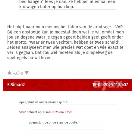
bed hangen" lees je dan. Ze hebben allemaal een
kruiwagen boter op hun kop.
Het blijft naar mijn mening het falen van de arbitrage + VAR.
Bij een opstootje kun je meestal doen wat je wil omdat men
jou en degene waar je tegen ageert beiden geel geeft onder
het motto: "waar er twee vechten, hebben er twee schuld".
Zelden analyseert men wie precies wat doet en wie exact te
ver is gegaan. Dat zou wel moeten als je simpelweg de
spelregels na wil leven.
+3/-0
ElSimao2
15-05-2025 11:35:07
open/sluit de onderstaande quote:
Sevic
schreef op
15 mei 2025 om 07:59
:
open/sluit de onderstaande quote: