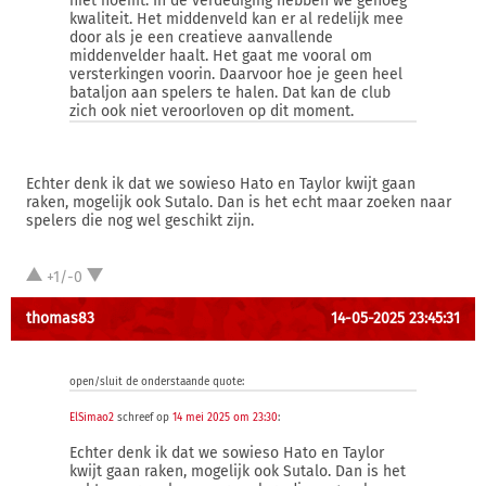
niet noemt. In de verdediging hebben we genoeg
kwaliteit. Het middenveld kan er al redelijk mee
door als je een creatieve aanvallende
middenvelder haalt. Het gaat me vooral om
versterkingen voorin. Daarvoor hoe je geen heel
bataljon aan spelers te halen. Dat kan de club
zich ook niet veroorloven op dit moment.
Echter denk ik dat we sowieso Hato en Taylor kwijt gaan
raken, mogelijk ook Sutalo. Dan is het echt maar zoeken naar
spelers die nog wel geschikt zijn.
+1/-0
thomas83
14-05-2025 23:45:31
open/sluit de onderstaande quote:
ElSimao2
schreef op
14 mei 2025 om 23:30
:
Echter denk ik dat we sowieso Hato en Taylor
kwijt gaan raken, mogelijk ook Sutalo. Dan is het