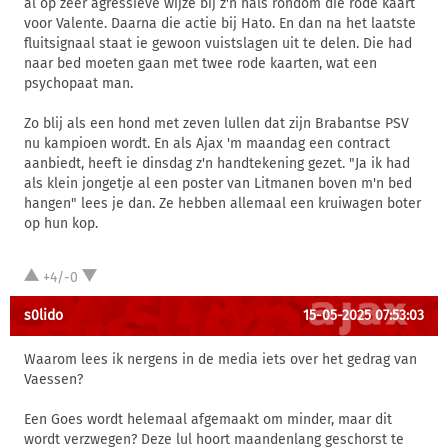
al op zeer agressieve wijze bij z'n hals rondom die rode kaart
voor Valente. Daarna die actie bij Hato. En dan na het laatste
fluitsignaal staat ie gewoon vuistslagen uit te delen. Die had
naar bed moeten gaan met twee rode kaarten, wat een
psychopaat man.
Zo blij als een hond met zeven lullen dat zijn Brabantse PSV
nu kampioen wordt. En als Ajax 'm maandag een contract
aanbiedt, heeft ie dinsdag z'n handtekening gezet. "Ja ik had
als klein jongetje al een poster van Litmanen boven m'n bed
hangen" lees je dan. Ze hebben allemaal een kruiwagen boter
op hun kop.
+4/-0
s0lido
15-05-2025 07:53:03
Waarom lees ik nergens in de media iets over het gedrag van
Vaessen?
Een Goes wordt helemaal afgemaakt om minder, maar dit
wordt verzwegen? Deze lul hoort maandenlang geschorst te