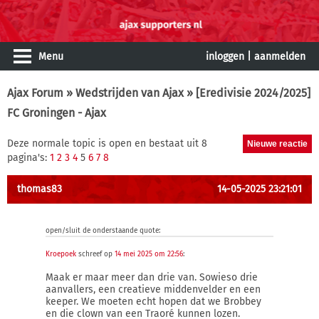
Menu
inloggen
|
aanmelden
Ajax Forum
»
Wedstrijden van Ajax
» [Eredivisie 2024/2025]
FC Groningen - Ajax
Deze normale topic is open en bestaat uit 8
pagina's:
1
2
3
4
5
6
7
8
thomas83
14-05-2025 23:21:01
open/sluit de onderstaande quote:
Kroepoek
schreef op
14 mei 2025 om 22:56
:
Maak er maar meer dan drie van. Sowieso drie
aanvallers, een creatieve middenvelder en een
keeper. We moeten echt hopen dat we Brobbey
en die clown van een Traoré kunnen lozen.