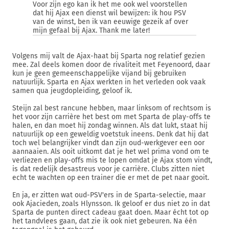
Voor zijn ego kan ik het me ook wel voorstellen
dat hij Ajax een dienst wil bewijzen: ik hou PSV
van de winst, ben ik van eeuwige gezeik af over
mijn gefaal bij Ajax. Thank me later!
Volgens mij valt de Ajax-haat bij Sparta nog relatief gezien
mee. Zal deels komen door de rivaliteit met Feyenoord, daar
kun je geen gemeenschappelijke vijand bij gebruiken
natuurlijk. Sparta en Ajax werkten in het verleden ook vaak
samen qua jeugdopleiding, geloof ik.
Steijn zal best rancune hebben, maar linksom of rechtsom is
het voor zijn carrière het best om met Sparta de play-offs te
halen, en dan moet hij zondag winnen. Als dat lukt, staat hij
natuurlijk op een geweldig voetstuk ineens. Denk dat hij dat
toch wel belangrijker vindt dan zijn oud-werkgever een oor
aannaaien. Als ooit uitkomt dat je het wel prima vond om te
verliezen en play-offs mis te lopen omdat je Ajax stom vindt,
is dat redelijk desastreus voor je carrière. Clubs zitten niet
echt te wachten op een trainer die er met de pet naar gooit.
En ja, er zitten wat oud-PSV'ers in de Sparta-selectie, maar
ook Ajacieden, zoals Hlynsson. Ik geloof er dus niet zo in dat
Sparta de punten direct cadeau gaat doen. Maar écht tot op
het tandvlees gaan, dat zie ik ook niet gebeuren. Na één