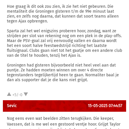
Hoe graag ik dit ook zou zien, ik zie het niet gebeuren. Die
mentaliteit die Groningen gisteren t/m de 99e minuut laat
zien, en zelfs nog daarna, dat kunnen dat soort teams alleen
tegen Ajax opbrengen.
Sparta zal het wel enigszins proberen hoor, zondag, want ze
strijden per slot van rekening nog om een plek in de play-offs.
Maar de PSV-goal zal vrij eenvoudig vallen en daarna wordt
het een soort halve feestwedstrijd richting het laatste
fluitsignaal. Clubs gaan niet tot het gaatje om een andere club
van de titel te houden, tenzij het Ajax is.
Groningen had gisteren bijvoorbeeld niet heel veel aan dat
puntje. Ze hadden moeten winnen om over 4 directe
tegenstanders tegelijkertijd heen te gaan. Normaliter baal je
dan als supporter dat je die kans niet grijpt.
+5/-0
Sevic
15-05-2025 07:44:57
Nog eens even wat beelden zitten terugkijken. Die keeper,
Vaessen, dat is me wel een gestoord ventje hoor. Grijpt Taylor