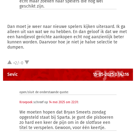
echt maar zoeken naar spelers die nog wel
geschikt zijn.
Dan moet je weer naar nieuwe spelers kijken uiteraard. Ik ga
alleen uit van wat we nu hebben. En dan geloof ik dat we met
een handjevol gerichte aankopen echt nog aanzienlijk beter
kunnen worden. Daarvoor hoe je niet je halve selectie te
dumpen.
+2/-0
Sevic
15-05-2025 07:42:16
open/sluit de onderstaande quote:
Kroepoek
schreef op
14 mei 2025 om 22:31
:
We moeten hopen dat Bryan Smeets zondag
opgesteld staat bij Sparta. Je gunt die pisboeren
zo hard een keer de pijn om in de slotfase een
titel te verspelen. Gewoon, voor één keertje.