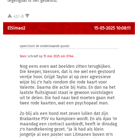
tegengoal is het gebeurd.
+2/-0
ElSimao2
15-05-2025 10:08:11
open/sluit de onderstaande quote:
Sevic
schreef op
15 mei 2025 om 07:44
:
Nog eens even wat beelden zitten terugkijken.
Die keeper, Vaessen, dat is me wel een gestoord
ventje hoor. Grijpt Taylor al op zeer agressieve
wijze bij z'n hals rondom die rode kaart voor
Valente. Daarna die actie bij Hato. En dan na het
laatste fluitsignaal staat ie gewoon vuistslagen
uit te delen. Die had naar bed moeten gaan met
twee rode kaarten, wat een psychopaat man.
Zo blij als een hond met zeven lullen dat zijn
Brabantse PSV nu kampioen wordt. En als Ajax 'm
maandag een contract aanbiedt, heeft ie dinsdag
z'n handtekening gezet. "Ja ik had als klein
jongetje al een poster van Litmanen boven m'n