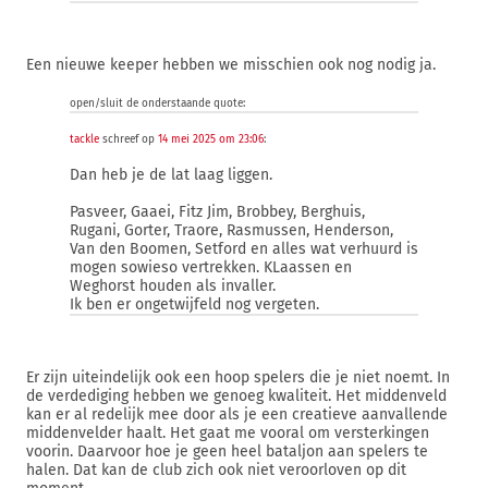
Een nieuwe keeper hebben we misschien ook nog nodig ja.
open/sluit de onderstaande quote:
tackle
schreef op
14 mei 2025 om 23:06
:
Dan heb je de lat laag liggen.
Pasveer, Gaaei, Fitz Jim, Brobbey, Berghuis,
Rugani, Gorter, Traore, Rasmussen, Henderson,
Van den Boomen, Setford en alles wat verhuurd is
mogen sowieso vertrekken. KLaassen en
Weghorst houden als invaller.
Ik ben er ongetwijfeld nog vergeten.
Er zijn uiteindelijk ook een hoop spelers die je niet noemt. In
de verdediging hebben we genoeg kwaliteit. Het middenveld
kan er al redelijk mee door als je een creatieve aanvallende
middenvelder haalt. Het gaat me vooral om versterkingen
voorin. Daarvoor hoe je geen heel bataljon aan spelers te
halen. Dat kan de club zich ook niet veroorloven op dit