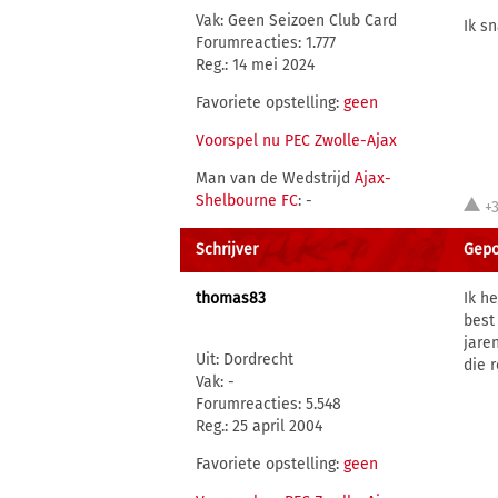
Vak: Geen Seizoen Club Card
Ik s
Forumreacties: 1.777
Reg.: 14 mei 2024
Favoriete opstelling:
geen
Voorspel nu PEC Zwolle-Ajax
Man van de Wedstrijd
Ajax-
Shelbourne FC
: -
+
Schrijver
Gepo
thomas83
Ik h
best
jare
Uit: Dordrecht
die 
Vak: -
Forumreacties: 5.548
Reg.: 25 april 2004
Favoriete opstelling:
geen