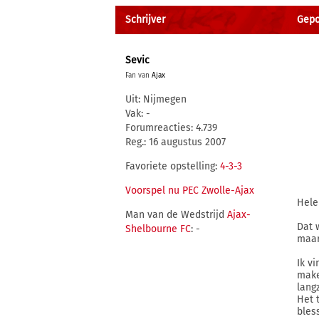
Schrijver
Gepo
Sevic
Fan van
Ajax
Uit: Nijmegen
Vak: -
Forumreacties: 4.739
Reg.: 16 augustus 2007
Favoriete opstelling:
4-3-3
Voorspel nu PEC Zwolle-Ajax
Hele
Man van de Wedstrijd
Ajax-
Dat 
Shelbourne FC
: -
maar
Ik v
make
lang
Het 
bles