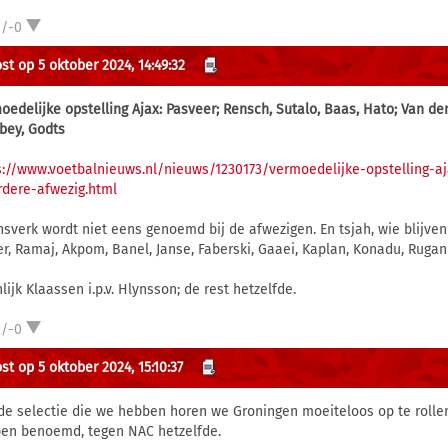
2/-0
st op 5 oktober 2024, 14:49:32
oedelijke opstelling Ajax: Pasveer; Rensch, Sutalo, Baas, Hato; Van d
bey, Godts
s://www.voetbalnieuws.nl/nieuws/1230173/vermoedelijke-opstelling-a
dere-afwezig.html
sverk wordt niet eens genoemd bij de afwezigen. En tsjah, wie blijven
er, Ramaj, Akpom, Banel, Janse, Faberski, Gaaei, Kaplan, Konadu, Rugani
lijk Klaassen i.p.v. Hlynsson; de rest hetzelfde.
2/-0
st op 5 oktober 2024, 15:10:37
de selectie die we hebben horen we Groningen moeiteloos op te rolle
en benoemd, tegen NAC hetzelfde.