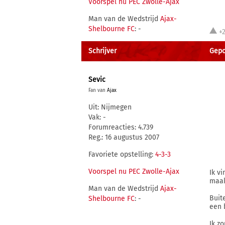
Voorspel nu PEC Zwolle-Ajax
Man van de Wedstrijd
Ajax-
Shelbourne FC
: -
+
Schrijver
Gepo
Sevic
Fan van
Ajax
Uit: Nijmegen
Vak: -
Forumreacties: 4.739
Reg.: 16 augustus 2007
Favoriete opstelling:
4-3-3
Voorspel nu PEC Zwolle-Ajax
Ik v
maak
Man van de Wedstrijd
Ajax-
Buit
Shelbourne FC
: -
een b
Ik z