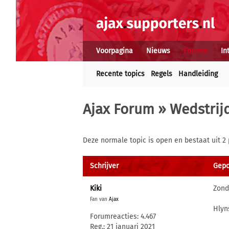
Voorpagina
Nieuws
Forums
In
Recente topics
Regels
Handleiding
Ajax Forum
»
Wedstrij
Deze normale topic is open en bestaat uit 2 
Schrijver
Gepo
Kiki
Zond
Fan van
Ajax
Hlyn
Forumreacties: 4.467
Reg.: 21 januari 2021