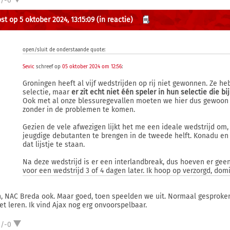
2/-0
st op 5 oktober 2024, 13:15:09
(in reactie)
open/sluit de onderstaande quote:
Sevic
schreef op
05 oktober 2024 om 12:56
:
Groningen heeft al vijf wedstrijden op rij niet gewonnen. Ze he
selectie, maar
er zit echt niet één speler in hun selectie die 
Ook met al onze blessuregevallen moeten we hier dus gewoon
zonder in de problemen te komen.
Gezien de vele afwezigen lijkt het me een ideale wedstrijd om, 
jeugdige debutanten te brengen in de tweede helft. Konadu en 
dat lijstje te staan.
Na deze wedstrijd is er een interlandbreak, dus hoeven er gee
voor een wedstrijd 3 of 4 dagen later. Ik hoop op verzorgd, dom
h, NAC Breda ook. Maar goed, toen speelden we uit. Normaal gesproken
het leren. Ik vind Ajax nog erg onvoorspelbaar.
2/-0