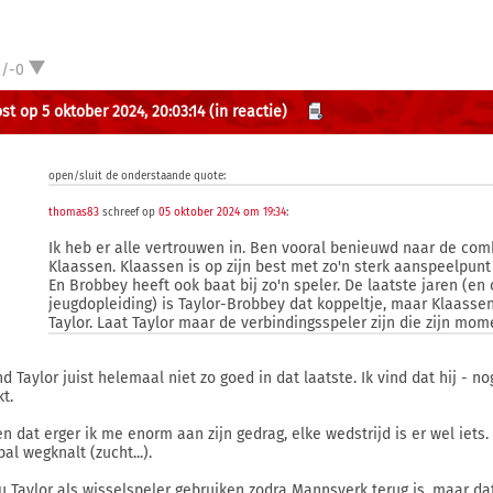
2/-0
st op 5 oktober 2024, 20:03:14
(in reactie)
open/sluit de onderstaande quote:
thomas83
schreef op
05 oktober 2024 om 19:34
:
Ik heb er alle vertrouwen in. Ben vooral benieuwd naar de co
Klaassen. Klaassen is op zijn best met zo'n sterk aanspeelpun
En Brobbey heeft ook baat bij zo'n speler. De laatste jaren (en 
jeugdopleiding) is Taylor-Brobbey dat koppeltje, maar Klaassen 
Taylor. Laat Taylor maar de verbindingsspeler zijn die zijn mom
ind Taylor juist helemaal niet zo goed in dat laatste. Ik vind dat hij -
t.
en dat erger ik me enorm aan zijn gedrag, elke wedstrijd is er wel iets
al wegknalt (zucht...).
ou Taylor als wisselspeler gebruiken zodra Mannsverk terug is, maar dat