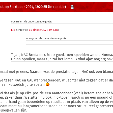
st op 5 oktober 2024, 13:20:55
(in reactie)
open/sluit de onderstaande quote:
Kiki
schreef op
05 oktober 2024 om 13:15
:
open/sluit de onderstaande quote:
Tsjah, NAC Breda ook. Maar goed, toen speelden we uit. Norma
Grunn oprollen, maar tijd zal het leren. Ik vind Ajax nog erg on
maal met je eens. Daarom was de prestatie tegen NAC ook een blama
we tegen NAC en GAE wanpresteerden, wil echter niet zeggen dat er d
 een kutwedstrijd te spelen
ind dat als je op elke positie een aantoonbaar (véél) betere speler h
n. Zeker thuis. We zitten nu ook in oktober, Farioli is nu een maand 
zamerhand gaan beoordelen op resultaat in plaats van alleen op de vraa
team moet nu langzamerhand staan en er moet structureel gepresteer
suregevallen zijn.