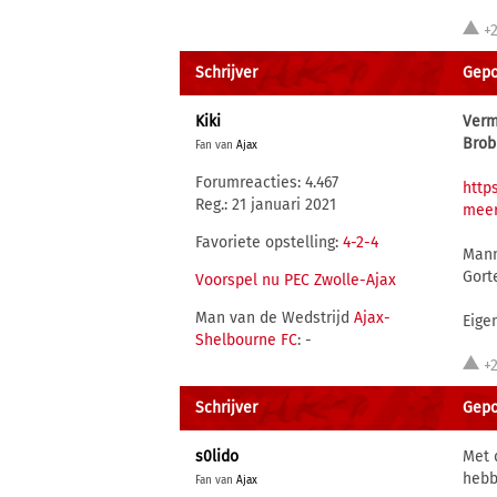
+
Schrijver
Gepo
Kiki
Verm
Brob
Fan van
Ajax
Forumreacties: 4.467
http
Reg.: 21 januari 2021
meer
Favoriete opstelling:
4-2-4
Mann
Gort
Voorspel nu PEC Zwolle-Ajax
Man van de Wedstrijd
Ajax-
Eigen
Shelbourne FC
: -
+
Schrijver
Gepo
s0lido
Met 
hebb
Fan van
Ajax