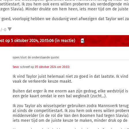
etitiestart. Ik zou hem ook eens willen proberen als verdedigende mi
tegen Slavia). Minder drukte om hem heen, iets meer tijd om de juiste
 goed, voorlopig hebben we dusdanig veel afwezigen dat Taylor wel z
3/-0
st op 5 oktober 2024, 20:15:06
(in reactie)
open/sluit de onderstaande quote:
Sevic
schreef op
05 oktober 2024 om 20:03
:
Ik vind Taylor juist helemaal niet zo goed in dat laatste. Ik vind
vaak de verkeerde keuze maakt.
Buiten dat erger ik me enorm aan zijn gedrag, elke wedstrijd is
een gele kaart omdat ie een bal wegknalt (zucht...).
Ik zou Taylor als wisselspeler gebruiken zodra Mannsverk terug 
al sinds de competitiestart. Ik zou hem ook eens willen probe
middenvelder (in de rol die Van den Boomen had tegen Slavia
iets meer tijd om de juiste keuze te maken, minder druk op de 