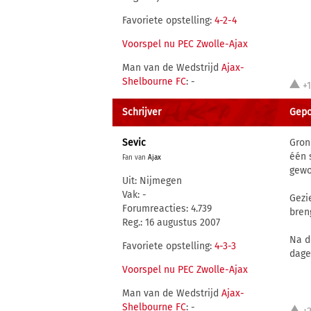
Favoriete opstelling:
4-2-4
Voorspel nu PEC Zwolle-Ajax
Man van de Wedstrijd
Ajax-
Shelbourne FC
: -
+
Schrijver
Gepo
Sevic
Gron
één 
Fan van
Ajax
gewo
Uit: Nijmegen
Vak: -
Gezi
Forumreacties: 4.739
bren
Reg.: 16 augustus 2007
Na d
Favoriete opstelling:
4-3-3
dage
Voorspel nu PEC Zwolle-Ajax
Man van de Wedstrijd
Ajax-
Shelbourne FC
: -