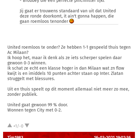
- Brobbey die een perfecte pinchhitter lijkt
Jij gaat er trouwens standaard van uit dat United
deze ronde doorkomt, it ain't gonna happen, die
gaan roemloos tenonder
United roemloos te onder? Ze hebben 1-1 gespeeld thuis tegen
Ac Milaan?
Ik hoop het, maar ik denk als ze iets scherper spelen daar
gewoon 0-3 winnen.
Ik schat ze echt een klasse hoger in dan Milaan wat zn flow
kwijt is en imiddels 10 punten achter staan op Inter. Zlatan
struggelt met blessures.
Uit en thuis speelt op dit moment allemaal niet meer zo mee,
zonder publiek.
United gaat gewoon 99 % door.
Wonnen tegen City met 0-2.
+1/-0
Tim1983
16-03-2021 19:02:36