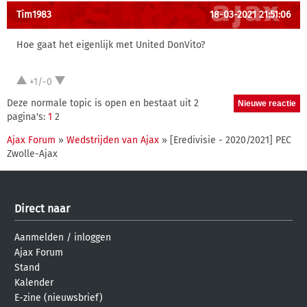
Tim1983
18-03-2021 21:51:06
Hoe gaat het eigenlijk met United DonVito?
+1/-0
Deze normale topic is open en bestaat uit 2
pagina's:
1
2
Ajax Forum
»
Wedstrijden van Ajax
» [Eredivisie - 2020/2021] PEC
Zwolle-Ajax
Direct naar
Aanmelden
/
inloggen
Ajax Forum
Stand
Kalender
E-zine (nieuwsbrief)