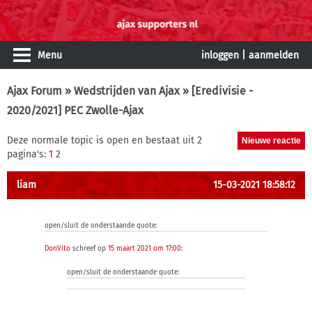
Menu
inloggen
|
aanmelden
Ajax Forum
»
Wedstrijden van Ajax
» [Eredivisie -
2020/2021] PEC Zwolle-Ajax
Deze normale topic is open en bestaat uit 2
pagina's:
1
2
liam
15-03-2021 18:58:12
open/sluit de onderstaande quote:
DonVito
schreef op
15 maart 2021 om 17:00
:
open/sluit de onderstaande quote: