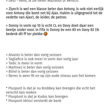
> Dest - eens, ik zie liever Mazraoui of Rensch.
> Ziyech is wel een klasse beter dan Antony, is ook niet eerlijk
voor Antony die komt net bij Ajax. Hakim is uitgegroeid tot de
vedette van Ajax1, de leider, de patron.
> Donny in vorm op 10 is echt CL en Davy doet daar een
beetje onder voor. In Fifa is Donny bv een 85 en Davy 82 (Ik
bedenk dit ff ter plekke
> Alvarez is beter dan vorig seizoen
> Tagliafico is ook meer in vorm dan vorig jaar
> Tadic is meer in vorm
> Martinez is beter dan vorig seizoen
> Blind is beter dan vorig seizoen
> Neres is weer fit en op zijn oude niveau aan het komen
* Pluspunt is dat je nu Brobbey kan brengen die echt het
verschil kan maken
* Plusplunt is dat je Kudus kan brengen
* Pluspunt Idrissi versterkt de bank