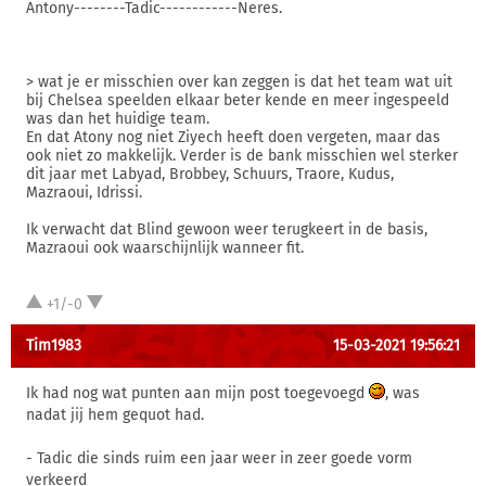
Antony--------Tadic------------Neres.
> wat je er misschien over kan zeggen is dat het team wat uit
bij Chelsea speelden elkaar beter kende en meer ingespeeld
was dan het huidige team.
En dat Atony nog niet Ziyech heeft doen vergeten, maar das
ook niet zo makkelijk. Verder is de bank misschien wel sterker
dit jaar met Labyad, Brobbey, Schuurs, Traore, Kudus,
Mazraoui, Idrissi.
Ik verwacht dat Blind gewoon weer terugkeert in de basis,
Mazraoui ook waarschijnlijk wanneer fit.
+1/-0
Tim1983
15-03-2021 19:56:21
Ik had nog wat punten aan mijn post toegevoegd
, was
nadat jij hem gequot had.
- Tadic die sinds ruim een jaar weer in zeer goede vorm
verkeerd