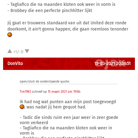
- Tagliafico die na maanden kloten ook weer in vorm is
- Brobbey die een perfecte pinchhitter lijkt
Jij gaat er trouwens standaard van uit dat United deze ronde
doorkomt, it ain't gonna happen, die gaan roemloos tenonder
+1/-0
DonVito
15-03-2021 20:36:51
open/sluit de onderstaande quote:
Tim1983
schreef op
15 maart 2021 om 19:56
:
Ik had nog wat punten aan mijn post toegevoegd
, was nadat jij hem gequot had.
- Tadic die sinds ruim een jaar weer in zeer goede
vorm verkeerd
- Tagliafico die na maanden kloten ook weer in
vorm is