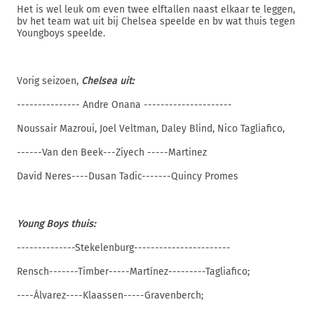
Het is wel leuk om even twee elftallen naast elkaar te leggen,
bv het team wat uit bij Chelsea speelde en bv wat thuis tegen
Youngboys speelde.
Vorig seizoen,
Chelsea uit:
--------------- Andre Onana ---------------------
Noussair Mazroui, Joel Veltman, Daley Blind, Nico Tagliafico,
------Van den Beek---Ziyech -----Martinez
David Neres----Dusan Tadic-------Quincy Promes
Young Boys thuis:
--------------Stekelenburg-----------------------
Rensch-------Timber-----Martínez---------Tagliafico;
----Álvarez----Klaassen-----Gravenberch;