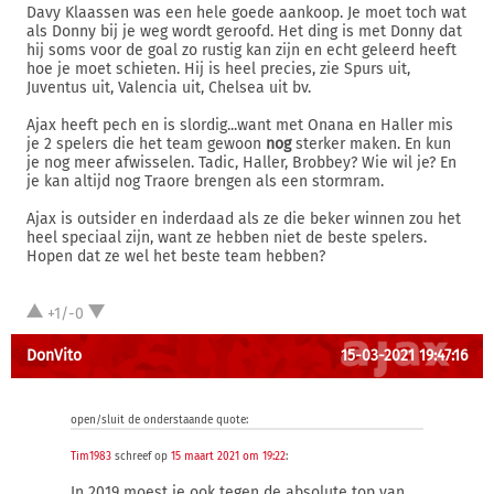
Davy Klaassen was een hele goede aankoop. Je moet toch wat
als Donny bij je weg wordt geroofd. Het ding is met Donny dat
hij soms voor de goal zo rustig kan zijn en echt geleerd heeft
hoe je moet schieten. Hij is heel precies, zie Spurs uit,
Juventus uit, Valencia uit, Chelsea uit bv.
Ajax heeft pech en is slordig...want met Onana en Haller mis
je 2 spelers die het team gewoon
nog
sterker maken. En kun
je nog meer afwisselen. Tadic, Haller, Brobbey? Wie wil je? En
je kan altijd nog Traore brengen als een stormram.
Ajax is outsider en inderdaad als ze die beker winnen zou het
heel speciaal zijn, want ze hebben niet de beste spelers.
Hopen dat ze wel het beste team hebben?
+1/-0
DonVito
15-03-2021 19:47:16
open/sluit de onderstaande quote:
Tim1983
schreef op
15 maart 2021 om 19:22
:
In 2019 moest je ook tegen de absolute top van