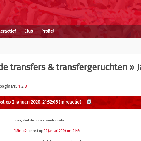
teractief
Club
Profiel
e transfers & transfergeruchten
» J
pagina's:
1
2
3
st op 2 januari 2020, 21:52:06
(in reactie)
open/sluit de onderstaande quote:
ElSimao2
schreef op
02 januari 2020 om 21:46
: