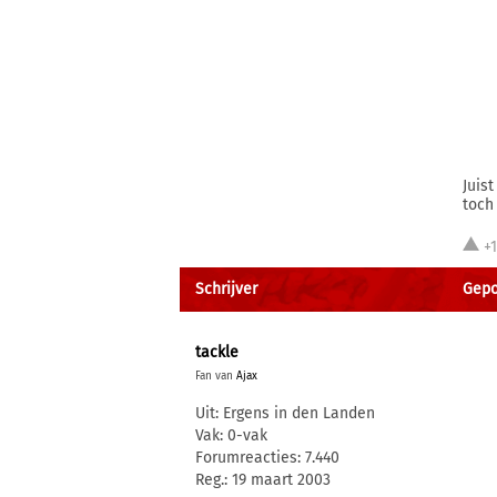
Juis
toch
+
Schrijver
Gepo
tackle
Fan van
Ajax
Uit: Ergens in den Landen
Vak: 0-vak
Forumreacties: 7.440
Reg.: 19 maart 2003