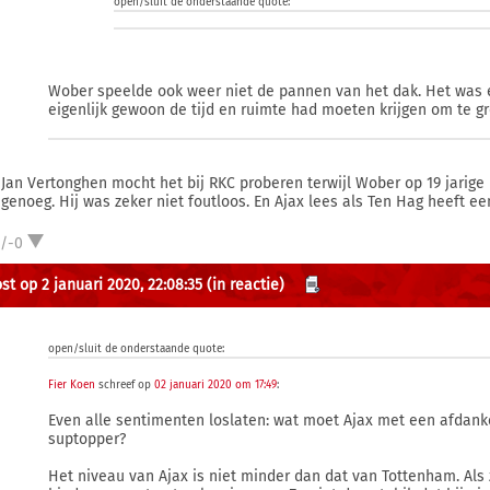
open/sluit de onderstaande quote:
Wober speelde ook weer niet de pannen van het dak. Het was e
eigenlijk gewoon de tijd en ruimte had moeten krijgen om te gr
t Jan Vertonghen mocht het bij RKC proberen terwijl Wober op 19 jarige l
 genoeg. Hij was zeker niet foutloos. En Ajax lees als Ten Hag heeft e
1/-0
st op 2 januari 2020, 22:08:35
(in reactie)
open/sluit de onderstaande quote:
Fier Koen
schreef op
02 januari 2020 om 17:49
:
Even alle sentimenten loslaten: wat moet Ajax met een afdank
suptopper?
Het niveau van Ajax is niet minder dan dat van Tottenham. Al