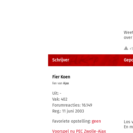
Weet
over 
+
Schrijver
Gepo
Fier Koen
Fan van
Ajax
Uit: -
Vak: 402
Forumreacties: 16.149
Reg.: 11 juni 2003
Favoriete opstelling:
geen
Los 
En m
Voorspel nu PEC Zwolle-Ajax