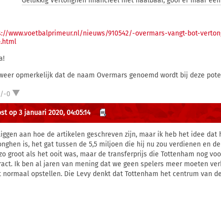
Gelukkig Vertonghen financieel niet haalbaar, gooi er maar een 
s://www.voetbalprimeur.nl/nieuws/910542/-overmars-vangt-bot-verton
-.html
a!
weer opmerkelijk dat de naam Overmars genoemd wordt bij deze pote
1/-0
st op 3 januari 2020, 04:05:14
liggen aan hoe de artikelen geschreven zijn, maar ik heb het idee dat 
onghen is, het gat tussen de 5,5 miljoen die hij nu zou verdienen en de
 zo groot als het ooit was, maar de transferprijs die Tottenham nog vo
ract. Ik ben al jaren van mening dat we geen spelers meer moeten ve
t normaal opstellen. Die Levy denkt dat Tottenham het centrum van de