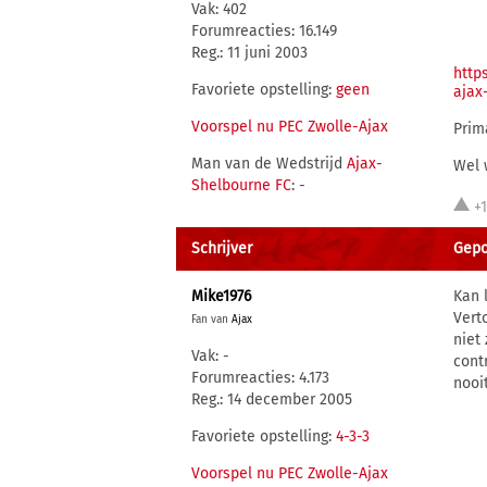
Vak: 402
Forumreacties: 16.149
Reg.: 11 juni 2003
http
Favoriete opstelling:
geen
ajax
Voorspel nu PEC Zwolle-Ajax
Prim
Man van de Wedstrijd
Ajax-
Wel 
Shelbourne FC
: -
+
Schrijver
Gepo
Mike1976
Kan 
Vert
Fan van
Ajax
niet
Vak: -
cont
Forumreacties: 4.173
nooi
Reg.: 14 december 2005
Favoriete opstelling:
4-3-3
Voorspel nu PEC Zwolle-Ajax