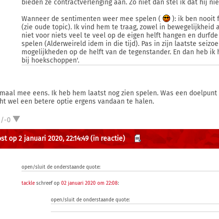
bieden ze contractverlenging aan. Zo niet dan stel ik dat hij ni
Wanneer de sentimenten weer mee spelen (
): ik ben nooit
(zie oude topic). Ik vind hem te traag, zowel in bewegelijkheid 
niet voor niets veel te veel op de eigen helft hangen en durfde 
spelen (Alderweireld idem in die tijd). Pas in zijn laatste seiz
mogelijkheden op de helft van de tegenstander. En dan heb ik
bij hoekschoppen'.
maal mee eens. Ik heb hem laatst nog zien spelen. Was een doelpunt 
cht wel een betere optie ergens vandaan te halen.
2/-0
st op 2 januari 2020, 22:14:49
(in reactie)
open/sluit de onderstaande quote:
tackle
schreef op
02 januari 2020 om 22:08
:
open/sluit de onderstaande quote: