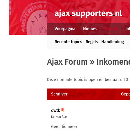
Voorpagina
Nieuws
Forums
In
Recente topics
Regels
Handleiding
Ajax Forum
»
Inkomend
Deze normale topic is open en bestaat uit 3 
Schrijver
Gepo
dwtk
Fan van
Ajax
Geen lid meer