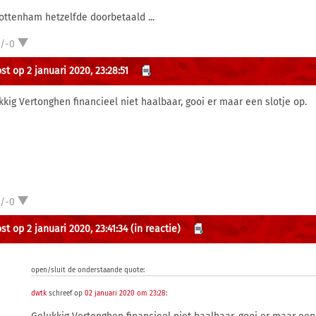
Tottenham hetzelfde doorbetaald ...
1/-0
st op 2 januari 2020, 23:28:51
kkig Vertonghen financieel niet haalbaar, gooi er maar een slotje op.
1/-0
st op 2 januari 2020, 23:41:34
(in reactie)
open/sluit de onderstaande quote:
dwtk
schreef op
02 januari 2020 om 23:28
: