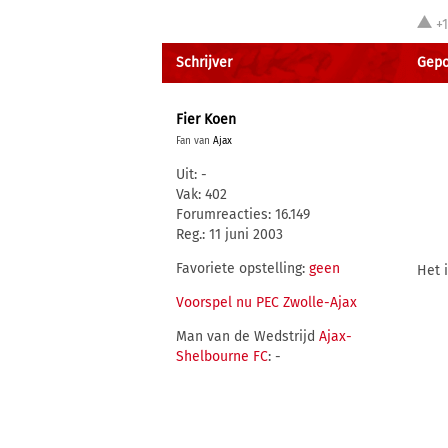
+
Schrijver
Gepo
Fier Koen
Fan van
Ajax
Uit: -
Vak: 402
Forumreacties: 16.149
Reg.: 11 juni 2003
Favoriete opstelling:
geen
Het i
Voorspel nu PEC Zwolle-Ajax
Man van de Wedstrijd
Ajax-
Shelbourne FC
: -