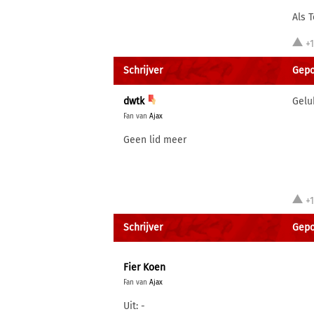
Als 
+
Schrijver
Gepo
dwtk
Gelu
Fan van
Ajax
Geen lid meer
+
Schrijver
Gepo
Fier Koen
Fan van
Ajax
Uit: -