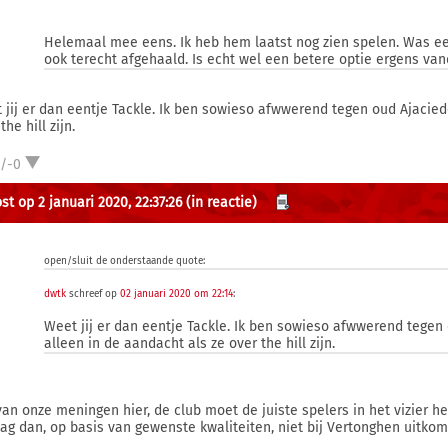
Helemaal mee eens. Ik heb hem laatst nog zien spelen. Was e
ook terecht afgehaald. Is echt wel een betere optie ergens van
 jij er dan eentje Tackle. Ik ben sowieso afwwerend tegen oud Ajacied
the hill zijn.
1/-0
st op 2 januari 2020, 22:37:26
(in reactie)
open/sluit de onderstaande quote:
dwtk
schreef op
02 januari 2020 om 22:14
:
Weet jij er dan eentje Tackle. Ik ben sowieso afwwerend tegen
alleen in de aandacht als ze over the hill zijn.
van onze meningen hier, de club moet de juiste spelers in het vizier h
ag dan, op basis van gewenste kwaliteiten, niet bij Vertonghen uitkom