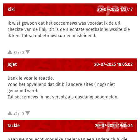
Kiki
20-07-2025 17:17:17
Ik wist gewoon dat het soccernews was voordat ik de url
checkte van de link. Dit is de slechtste voetbalnieuwssite die
ik ken. Totaal onbetrouwbaar en misleidend.
+3/-0
Jojet
20-07-2025 18:05:02
Dank je voor je reactie.
Vond het opvallend dat dit bij andere sites ( nog) niet
genoemd werd.
Zal soccernews in het vervolg als dusdanig beoordelen.
+2/-0
tackle
20-07-2025 19:35:34
Gaan we nou echt voor elke speler van een andere club, die