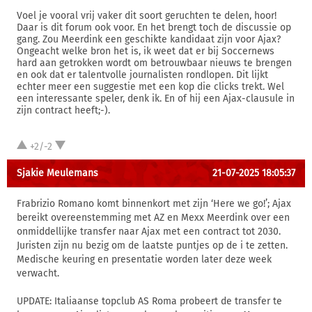
Voel je vooral vrij vaker dit soort geruchten te delen, hoor!
Daar is dit forum ook voor. En het brengt toch de discussie op
gang. Zou Meerdink een geschikte kandidaat zijn voor Ajax?
Ongeacht welke bron het is, ik weet dat er bij Soccernews
hard aan getrokken wordt om betrouwbaar nieuws te brengen
en ook dat er talentvolle journalisten rondlopen. Dit lijkt
echter meer een suggestie met een kop die clicks trekt. Wel
een interessante speler, denk ik. En of hij een Ajax-clausule in
zijn contract heeft;-).
+2/-2
Sjakie Meulemans
21-07-2025 18:05:37
Frabrizio Romano komt binnenkort met zijn ‘Here we go!’; Ajax
bereikt overeenstemming met AZ en Mexx Meerdink over een
onmiddellijke transfer naar Ajax met een contract tot 2030.
Juristen zijn nu bezig om de laatste puntjes op de i te zetten.
Medische keuring en presentatie worden later deze week
verwacht.
UPDATE: Italiaanse topclub AS Roma probeert de transfer te