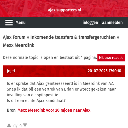
Menu
inloggen
|
aanmelden
Ajax Forum
»
Inkomende transfers & transfergeruchten
»
Mexx Meerdink
Deze normale topic is open en bestaat uit 1 pagina.
Jojet
20-07-2025 17:10:10
Is er sprake dat Ajax geïnteresseerd is in Meerdink van AZ.
Snap ik dat bij een vertrek van Brian er wordt gekeken naar
invulling van de spitspositie.
Is dit een echte Ajax kandidaat?
Bron:
Mexx Meerdink voor 20 mjoen naar Ajax
+1/-0