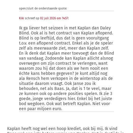
open/sluit de onderstaande quote:
Kiki
schreef op
02 juli 2026 om 14:57
:
Ik ga liever het seizoen in met Kaplan dan Daley
Blind. Ook al is het contract van Kaplan aflopend.
Blind is op leeftijd, dus dat is geen vooruitgang
t.o.v. een aflopend contract. Enkel als je de speler
zelf als meerwaarde ziet, meer dan Kaplan zelf.
En ik denk dat Kaplan meer toevoegt dan de Blind
van vandaag. Zodoende kan Kaplan allicht alsnog
overwegen om zijn contract te verlengen, want
waarom zou hij dat doen als we hem nooit een
échte kans hebben gegeven? Je kunt altijd nog
ala Rensch hem verkopen in de winterstop als de
situatie daarom vraagt. Ook Janse zou ik
behouden, net als Baas. Ja, dat is 1 te veel, maar
ze kunnen ook op andere posities spelen. Ik zie 3
goede, jonge verdedigers hier. Enkel bij het juiste
bod wegdoen. Ook wat betreft Kaplan. Niet voor
een paar miljoen euro.
Kaplan heeft nog wel een hoop krediet, ook bij mij. Ik vind