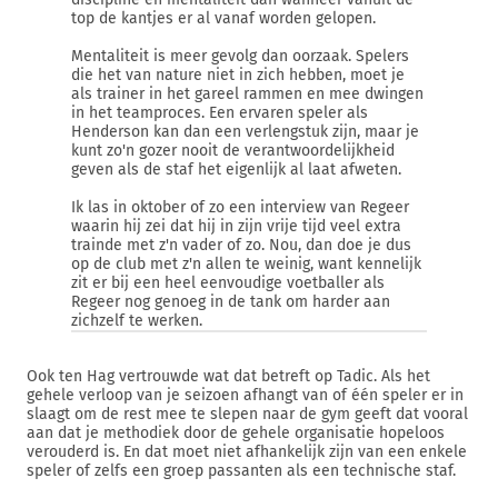
top de kantjes er al vanaf worden gelopen.
Mentaliteit is meer gevolg dan oorzaak. Spelers
die het van nature niet in zich hebben, moet je
als trainer in het gareel rammen en mee dwingen
in het teamproces. Een ervaren speler als
Henderson kan dan een verlengstuk zijn, maar je
kunt zo'n gozer nooit de verantwoordelijkheid
geven als de staf het eigenlijk al laat afweten.
Ik las in oktober of zo een interview van Regeer
waarin hij zei dat hij in zijn vrije tijd veel extra
trainde met z'n vader of zo. Nou, dan doe je dus
op de club met z'n allen te weinig, want kennelijk
zit er bij een heel eenvoudige voetballer als
Regeer nog genoeg in de tank om harder aan
zichzelf te werken.
Ook ten Hag vertrouwde wat dat betreft op Tadic. Als het
gehele verloop van je seizoen afhangt van of één speler er in
slaagt om de rest mee te slepen naar de gym geeft dat vooral
aan dat je methodiek door de gehele organisatie hopeloos
verouderd is. En dat moet niet afhankelijk zijn van een enkele
speler of zelfs een groep passanten als een technische staf.