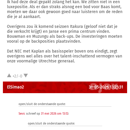
Ik had deze deal gepakt zolang het kan. We zitten niet in een
luxepositie. Als er dan straks alsnog een bod voor Baas komt,
moeten we daar ook gewoon goed naar luisteren om de reden
die je al aankaart.
Overigens zou ik komend seizoen Itakura (geloof niet dat je
die verkocht krijgt) en Janse een prima centrum vinden.
Bouwman en Muzungu als back-ups. De investeringen moeten
vooral op de backposities plaatsvinden.
Dat NEC met Kaplan als basisspeler boven ons eindigt, zegt
overigens wel alles over het talent-inschattend vermogen van
onze voormalige Utrechtse generaal.
+2/-0
ElSimao2
31-05-2026 13:25:31
open/sluit de onderstaande quote:
Sevic
schreef op
31 mei 2026 om 13:12
:
open/sluit de onderstaande quote: