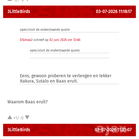
3LittleBirds
03-07-2026 11:18:17
open/sluit de onderstaande quote:
ElSimao2
schreef op
02 juni 2026 om 12:48
:
open/sluit de onderstaande quote:
Eens, gewoon proberen te verlengen en lekker
Itakura, Sutalo en Baas eruit.
Waarom Baas eruit?
+1/-0
3LittleBirds
03-07-2026 11:25:07