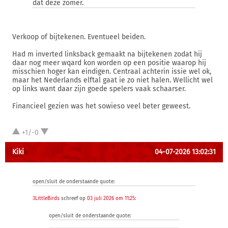
dat deze zomer.
Verkoop of bijtekenen. Eventueel beiden.
Had m inverted linksback gemaakt na bijtekenen zodat hij
daar nog meer wqard kon worden op een positie waarop hij
misschien hoger kan eindigen. Centraal achterin issie wel ok,
maar het Nederlands elftal gaat ie zo niet halen. Wellicht wel
op links want daar zijn goede spelers vaak schaarser.
Financieel gezien was het sowieso veel beter geweest.
+1/-0
Kiki
04-07-2026 13:02:31
open/sluit de onderstaande quote:
3LittleBirds
schreef op
03 juli 2026 om 11:25
:
open/sluit de onderstaande quote: