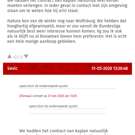
We hadden het contract van Kaplan natuurlijk veel eerder
moeten verlengen. In ieder geval in contact met zijn omgeving
staan om te weten hoe hij erin staat.
Itakura kon van de winter nog naar Wolfsburg. We hebben dat
hooghartig afgewimpeld, maar er zou vanuit de Bundesliga
natuurlijk best weer interesse kunnen komen. Iig zou ik ook
als ie blijft nu al Bouwman boven hem prefereren. Het is echt
een hele matige aankoop gebleken.
+2/-2
Sevic
31-05-2026 13:30:48
open/sluit de onderstaande quote:
ElSimao2
schreef op
31 mei 2026 om 13:25
:
open/sluit de onderstaande quote:
We hadden het contract van Kaplan natuurlijk