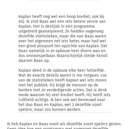
Kaplan heeft nog wel een hoop krediet, ook bij
mij. Ik vind Baas wel een iets betere versie van
Kaplan. Het is destijds in een programma
uitgebreid geanalyseerd. Ze hadden nagenoeg
dezelfde statistieken, maar die van Baas waren
over het algemeen net iets beter, maar had wel
een groot pluspunt ten opzichte van Kaplan. Dat
Baas namelijk in zn opbouw heel divers was en
dus onvoorspelbaar. Waarschijnlijk stelde Farioli
daarom Baas op.
Kaplan deed in de opbouw elke keer hetzelfde.
Wat de exacte details waren is me ontgaan. Los
van de statistieken heeft Kaplan wel iets moois
met het publiek. Hij krijgt de mensen op de
banken met zn verdedigende acties. Dat is denk
mede waarom hij veel krediet heeft. Hij heeft iets
cultheld-achtigs. Ik ben ook wel benieuwd naar
het duo Baas en Kaplan, wel 2 dezelfde soort
spelers, maar zou kunnen werken.
Ik heb Kaplan en Baas nooit als dezelfde soort spelers gezien.
Geen idee hoe een programma met nagenoeg dezelfde