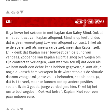
+3/-0
Kiki
02-07-2026 14:57:35
Ik ga liever het seizoen in met Kaplan dan Daley Blind. Ook al
is het contract van Kaplan aflopend. Blind is op leeftijd, dus
dat is geen vooruitgang t.o.v. een aflopend contract. Enkel als
je de speler zelf als meerwaarde ziet, meer dan Kaplan zelf.
En ik denk dat Kaplan meer toevoegt dan de Blind van
vandaag. Zodoende kan Kaplan allicht alsnog overwegen om
zijn contract te verlengen, want waarom zou hij dat doen als
we hem nooit een échte kans hebben gegeven? Je kunt altijd
nog ala Rensch hem verkopen in de winterstop als de situatie
daarom vraagt. Ook Janse zou ik behouden, net als Baas. Ja,
dat is 1 te veel, maar ze kunnen ook op andere posities
spelen. Ik zie 3 goede, jonge verdedigers hier. Enkel bij het
juiste bod wegdoen. Ook wat betreft Kaplan. Niet voor een
paar miljoen euro.
+2/-0