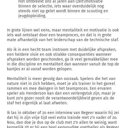
Het ontbreekt ons al jaren aan (zelf)motivatie
binnen de selectie, iets waar overduidelijk nog
steeds niet op gelet wordt binnen de scouting en
jeugdopleiding.
In grote lijnen wel eens, maar mentaliteit en motivatie is ook
iets wat ontstaat door een teamproces, en dat is in grote
mate afhankelijk van het leiderschap van de technische staf.
Als ik in een hecht team instroom met duidelijke afspraken,
een heldere visie en ook strakke consequenties wanneer
afspraken worden geschonden, ga ik veel gemakkelijker mee
in die discipline en mentaliteit dan wanneer vanuit de top de
kantjes er al vanaf worden gelopen.
Mentaliteit is meer gevolg dan oorzaak. Spelers die het van
nature niet in zich hebben, moet je als trainer in het gareel
rammen en mee dwingen in het teamproces. Een ervaren
speler als Henderson kan dan een verlengstuk zijn, maar je
kunt zo'n gozer nooit de verantwoordelijkheid geven als de
staf het eigenlijk al laat afweten.
Ik las in oktober of zo een interview van Regeer waarin hij zei
dat hij in zijn vrije tijd veel extra trainde met z'n vader of zo.
Nou, dan doe je dus op de club met z'n allen te weinig, want
kennelijk zit er bij een heel eenvoudige voetballer als Regeer