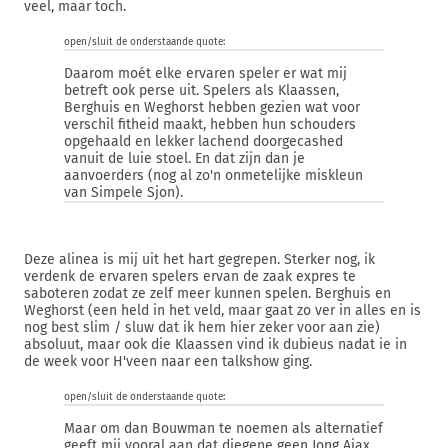
veel, maar toch.
open/sluit de onderstaande quote:
Daarom moét elke ervaren speler er wat mij
betreft ook perse uit. Spelers als Klaassen,
Berghuis en Weghorst hebben gezien wat voor
verschil fitheid maakt, hebben hun schouders
opgehaald en lekker lachend doorgecashed
vanuit de luie stoel. En dat zijn dan je
aanvoerders (nog al zo'n onmetelijke miskleun
van Simpele Sjon).
Deze alinea is mij uit het hart gegrepen. Sterker nog, ik
verdenk de ervaren spelers ervan de zaak expres te
saboteren zodat ze zelf meer kunnen spelen. Berghuis en
Weghorst (een held in het veld, maar gaat zo ver in alles en is
nog best slim / sluw dat ik hem hier zeker voor aan zie)
absoluut, maar ook die Klaassen vind ik dubieus nadat ie in
de week voor H'veen naar een talkshow ging.
open/sluit de onderstaande quote:
Maar om dan Bouwman te noemen als alternatief
geeft mij vooral aan dat diegene geen Jong Ajax