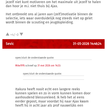
jezelf niet kunt motiveren om het maximale uit jezelf te halen
dan hoor je m.i. niet thuis bij Ajax.
Het ontbreekt ons al jaren aan (zelf)motivatie binnen de
selectie, iets waar overduidelijk nog steeds niet op gelet
wordt binnen de scouting en jeugdopleiding.
+4/-0
Sevic
31-05-2026 14:46:24
open/sluit de onderstaande quote:
Mike1976
schreef op
31 mei 2026 om 14:33
:
open/sluit de onderstaande quote:
Itakura heeft nooit echt een langere reeks
kunnen spelen en zo in vorm kunnen komen door
aanhoudend blessureleed. Ik heb het al eens
eerder gepost, maar voordat hij naar Ajax kwam
heeft hij in acht jaar als prof nauwelijks een