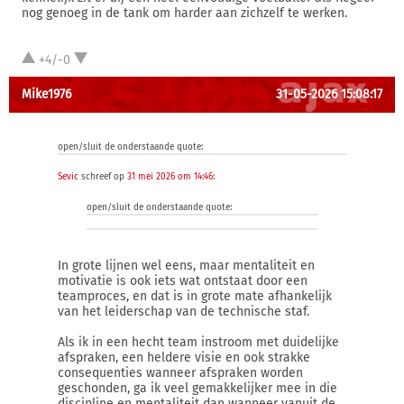
nog genoeg in de tank om harder aan zichzelf te werken.
+4/-0
Mike1976
31-05-2026 15:08:17
open/sluit de onderstaande quote:
Sevic
schreef op
31 mei 2026 om 14:46
:
open/sluit de onderstaande quote:
In grote lijnen wel eens, maar mentaliteit en
motivatie is ook iets wat ontstaat door een
teamproces, en dat is in grote mate afhankelijk
van het leiderschap van de technische staf.
Als ik in een hecht team instroom met duidelijke
afspraken, een heldere visie en ook strakke
consequenties wanneer afspraken worden
geschonden, ga ik veel gemakkelijker mee in die
discipline en mentaliteit dan wanneer vanuit de