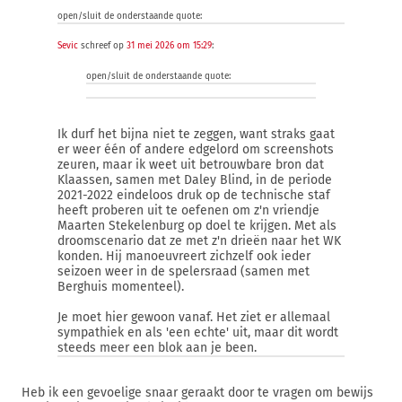
open/sluit de onderstaande quote:
Sevic
schreef op
31 mei 2026 om 15:29
:
open/sluit de onderstaande quote:
Ik durf het bijna niet te zeggen, want straks gaat
er weer één of andere edgelord om screenshots
zeuren, maar ik weet uit betrouwbare bron dat
Klaassen, samen met Daley Blind, in de periode
2021-2022 eindeloos druk op de technische staf
heeft proberen uit te oefenen om z'n vriendje
Maarten Stekelenburg op doel te krijgen. Met als
droomscenario dat ze met z'n drieën naar het WK
konden. Hij manoeuvreert zichzelf ook ieder
seizoen weer in de spelersraad (samen met
Berghuis momenteel).
Je moet hier gewoon vanaf. Het ziet er allemaal
sympathiek en als 'een echte' uit, maar dit wordt
steeds meer een blok aan je been.
Heb ik een gevoelige snaar geraakt door te vragen om bewijs