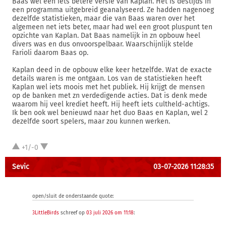
Baas wel een iets betere versie van Kaplan. Het is destijds in
een programma uitgebreid geanalyseerd. Ze hadden nagenoeg
dezelfde statistieken, maar die van Baas waren over het
algemeen net iets beter, maar had wel een groot pluspunt ten
opzichte van Kaplan. Dat Baas namelijk in zn opbouw heel
divers was en dus onvoorspelbaar. Waarschijnlijk stelde
Farioli daarom Baas op.
Kaplan deed in de opbouw elke keer hetzelfde. Wat de exacte
details waren is me ontgaan. Los van de statistieken heeft
Kaplan wel iets moois met het publiek. Hij krijgt de mensen
op de banken met zn verdedigende acties. Dat is denk mede
waarom hij veel krediet heeft. Hij heeft iets cultheld-achtigs.
Ik ben ook wel benieuwd naar het duo Baas en Kaplan, wel 2
dezelfde soort spelers, maar zou kunnen werken.
+1/-0
Sevic
03-07-2026 11:28:35
open/sluit de onderstaande quote:
3LittleBirds
schreef op
03 juli 2026 om 11:18
: