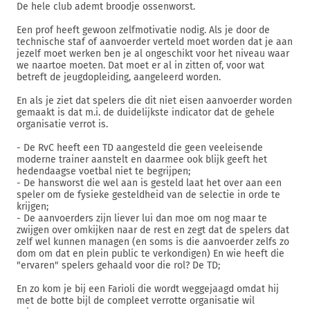
De hele club ademt broodje ossenworst.
Een prof heeft gewoon zelfmotivatie nodig. Als je door de
technische staf of aanvoerder verteld moet worden dat je aan
jezelf moet werken ben je al ongeschikt voor het niveau waar
we naartoe moeten. Dat moet er al in zitten of, voor wat
betreft de jeugdopleiding, aangeleerd worden.
En als je ziet dat spelers die dit niet eisen aanvoerder worden
gemaakt is dat m.i. de duidelijkste indicator dat de gehele
organisatie verrot is.
- De RvC heeft een TD aangesteld die geen veeleisende
moderne trainer aanstelt en daarmee ook blijk geeft het
hedendaagse voetbal niet te begrijpen;
- De hansworst die wel aan is gesteld laat het over aan een
speler om de fysieke gesteldheid van de selectie in orde te
krijgen;
- De aanvoerders zijn liever lui dan moe om nog maar te
zwijgen over omkijken naar de rest en zegt dat de spelers dat
zelf wel kunnen managen (en soms is die aanvoerder zelfs zo
dom om dat en plein public te verkondigen) En wie heeft die
"ervaren" spelers gehaald voor die rol? De TD;
En zo kom je bij een Farioli die wordt weggejaagd omdat hij
met de botte bijl de compleet verrotte organisatie wil