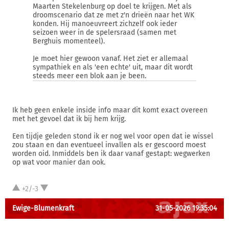
Maarten Stekelenburg op doel te krijgen. Met als
droomscenario dat ze met z'n drieën naar het WK
konden. Hij manoeuvreert zichzelf ook ieder
seizoen weer in de spelersraad (samen met
Berghuis momenteel).
Je moet hier gewoon vanaf. Het ziet er allemaal
sympathiek en als 'een echte' uit, maar dit wordt
steeds meer een blok aan je been.
Ik heb geen enkele inside info maar dit komt exact overeen
met het gevoel dat ik bij hem krijg.
Een tijdje geleden stond ik er nog wel voor open dat ie wissel
zou staan en dan eventueel invallen als er gescoord moest
worden oid. Inmiddels ben ik daar vanaf gestapt: wegwerken
op wat voor manier dan ook.
+2/-3
Ewige-Blumenkraft
31-05-2026 19:35:04