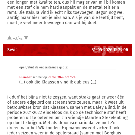
een jongen met kwaliteiten, dus hij mag er van mij bij komen
met een staf die hem hard aanpakt en de mentaliteit erin
ramt. Die Itakura vind ik echt niks toevoegen. Begon nog wel
aardig maar hier heb je niks aan. Als je van die leeftijd bent,
moet je veel meer toevoegen dan wat hij doet.
+3/-2
Sevic
31-05-2026 15:29:06
open/sluit de onderstaande quote:
ElSimao2
schreef op
31 mei 2026 om 15:18
:
(...) ook die Klaassen vind ik dubieus (...).
Ik durf het bijna niet te zeggen, want straks gaat er weer één
of andere edgelord om screenshots zeuren, maar ik weet uit
betrouwbare bron dat Klaassen, samen met Daley Blind, in de
periode 2021-2022 eindeloos druk op de technische staf heeft
proberen uit te oefenen om z'n vriendje Maarten Stekelenburg
op doel te krijgen. Met als droomscenario dat ze met z'n
drieën naar het WK konden. Hij manoeuvreert zichzelf ook
ieder seizoen weer in de spelersraad (samen met Berghuis