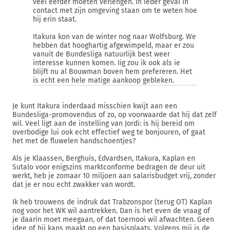
veel eerder moeten verlengen. In ieder geval in
contact met zijn omgeving staan om te weten hoe
hij erin staat.
Itakura kon van de winter nog naar Wolfsburg. We
hebben dat hooghartig afgewimpeld, maar er zou
vanuit de Bundesliga natuurlijk best weer
interesse kunnen komen. Iig zou ik ook als ie
blijft nu al Bouwman boven hem prefereren. Het
is echt een hele matige aankoop gebleken.
Je kunt Itakura inderdaad misschien kwijt aan een
Bundesliga-promovendus of zo, op voorwaarde dat hij dat zelf
wil. Veel ligt aan de instelling van Jordi: is hij bereid om
overbodige lui ook echt effectief weg te bonjouren, of gaat
het met de fluwelen handschoentjes?
Als je Klaassen, Berghuis, Edvardsen, Itakura, Kaplan en
Sutalo voor enigszins marktconforme bedragen de deur uit
werkt, heb je zomaar 10 miljoen aan salarisbudget vrij, zonder
dat je er nou echt zwakker van wordt.
Ik heb trouwens de indruk dat Trabzonspor (terug OT) Kaplan
nog voor het WK wil aantrekken. Dan is het even de vraag of
je daarin moet meegaan, of dat toernooi wil afwachten. Geen
idee of hij kans maakt op een basisplaats. Volgens mij is de