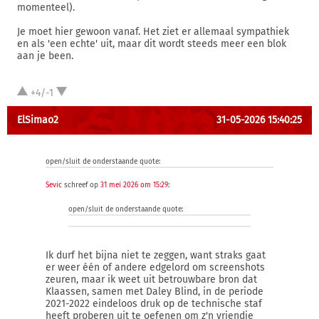
momenteel).
Je moet hier gewoon vanaf. Het ziet er allemaal sympathiek
en als 'een echte' uit, maar dit wordt steeds meer een blok
aan je been.
+4/-1
ElSimao2
31-05-2026 15:40:25
open/sluit de onderstaande quote:
Sevic
schreef op
31 mei 2026 om 15:29
:
open/sluit de onderstaande quote:
Ik durf het bijna niet te zeggen, want straks gaat
er weer één of andere edgelord om screenshots
zeuren, maar ik weet uit betrouwbare bron dat
Klaassen, samen met Daley Blind, in de periode
2021-2022 eindeloos druk op de technische staf
heeft proberen uit te oefenen om z'n vriendje