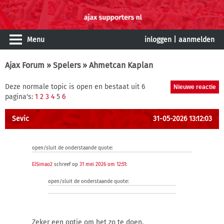
Menu
inloggen
|
aanmelden
Ajax Forum
»
Spelers
» Ahmetcan Kaplan
Deze normale topic is open en bestaat uit 6
pagina's:
1
2
3
4
5
6
Sevic
31-05-2026 13:12:03
open/sluit de onderstaande quote:
ElSimao2
schreef op
31 mei 2026 om 12:51
:
open/sluit de onderstaande quote:
Zeker een optie om het zo te doen.