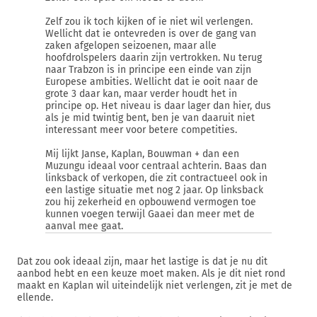
Zelf zou ik toch kijken of ie niet wil verlengen.
Wellicht dat ie ontevreden is over de gang van
zaken afgelopen seizoenen, maar alle
hoofdrolspelers daarin zijn vertrokken. Nu terug
naar Trabzon is in principe een einde van zijn
Europese ambities. Wellicht dat ie ooit naar de
grote 3 daar kan, maar verder houdt het in
principe op. Het niveau is daar lager dan hier, dus
als je mid twintig bent, ben je van daaruit niet
interessant meer voor betere competities.
Mij lijkt Janse, Kaplan, Bouwman + dan een
Muzungu ideaal voor centraal achterin. Baas dan
linksback of verkopen, die zit contractueel ook in
een lastige situatie met nog 2 jaar. Op linksback
zou hij zekerheid en opbouwend vermogen toe
kunnen voegen terwijl Gaaei dan meer met de
aanval mee gaat.
Dat zou ook ideaal zijn, maar het lastige is dat je nu dit
aanbod hebt en een keuze moet maken. Als je dit niet rond
maakt en Kaplan wil uiteindelijk niet verlengen, zit je met de
ellende.