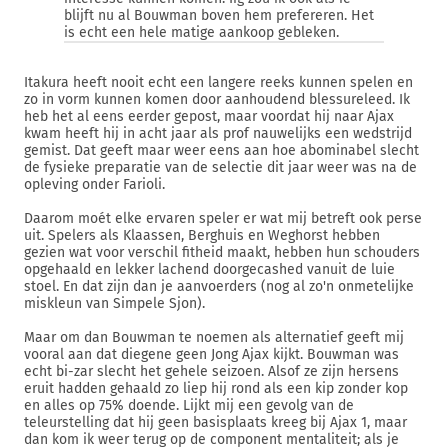
blijft nu al Bouwman boven hem prefereren. Het
is echt een hele matige aankoop gebleken.
Itakura heeft nooit echt een langere reeks kunnen spelen en
zo in vorm kunnen komen door aanhoudend blessureleed. Ik
heb het al eens eerder gepost, maar voordat hij naar Ajax
kwam heeft hij in acht jaar als prof nauwelijks een wedstrijd
gemist. Dat geeft maar weer eens aan hoe abominabel slecht
de fysieke preparatie van de selectie dit jaar weer was na de
opleving onder Farioli.
Daarom moét elke ervaren speler er wat mij betreft ook perse
uit. Spelers als Klaassen, Berghuis en Weghorst hebben
gezien wat voor verschil fitheid maakt, hebben hun schouders
opgehaald en lekker lachend doorgecashed vanuit de luie
stoel. En dat zijn dan je aanvoerders (nog al zo'n onmetelijke
miskleun van Simpele Sjon).
Maar om dan Bouwman te noemen als alternatief geeft mij
vooral aan dat diegene geen Jong Ajax kijkt. Bouwman was
echt bi-zar slecht het gehele seizoen. Alsof ze zijn hersens
eruit hadden gehaald zo liep hij rond als een kip zonder kop
en alles op 75% doende. Lijkt mij een gevolg van de
teleurstelling dat hij geen basisplaats kreeg bij Ajax 1, maar
dan kom ik weer terug op de component mentaliteit; als je