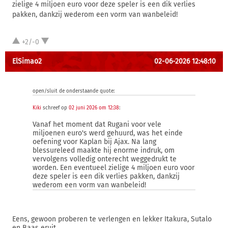
zielige 4 miljoen euro voor deze speler is een dik verlies
pakken, dankzij wederom een vorm van wanbeleid!
+2/-0
ElSimao2
02-06-2026 12:48:10
open/sluit de onderstaande quote:
Kiki
schreef op
02 juni 2026 om 12:38
:
Vanaf het moment dat Rugani voor vele
miljoenen euro's werd gehuurd, was het einde
oefening voor Kaplan bij Ajax. Na lang
blessureleed maakte hij enorme indruk, om
vervolgens volledig onterecht weggedrukt te
worden. Een eventueel zielige 4 miljoen euro voor
deze speler is een dik verlies pakken, dankzij
wederom een vorm van wanbeleid!
Eens, gewoon proberen te verlengen en lekker Itakura, Sutalo
en Baas eruit.