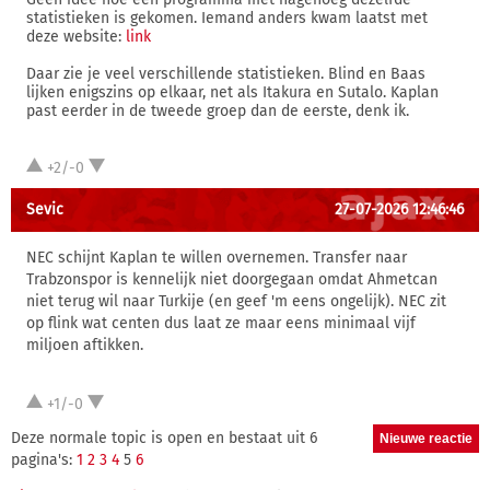
statistieken is gekomen. Iemand anders kwam laatst met
deze website:
link
Daar zie je veel verschillende statistieken. Blind en Baas
lijken enigszins op elkaar, net als Itakura en Sutalo. Kaplan
past eerder in de tweede groep dan de eerste, denk ik.
+2/-0
Sevic
27-07-2026 12:46:46
NEC schijnt Kaplan te willen overnemen. Transfer naar
Trabzonspor is kennelijk niet doorgegaan omdat Ahmetcan
niet terug wil naar Turkije (en geef 'm eens ongelijk). NEC zit
op flink wat centen dus laat ze maar eens minimaal vijf
miljoen aftikken.
+1/-0
Deze normale topic is open en bestaat uit 6
pagina's:
1
2
3
4
5
6