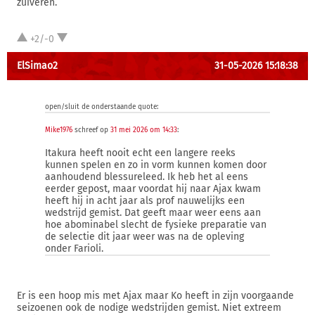
zuiveren.
+2/-0
ElSimao2
31-05-2026 15:18:38
open/sluit de onderstaande quote:
Mike1976
schreef op
31 mei 2026 om 14:33
:
Itakura heeft nooit echt een langere reeks
kunnen spelen en zo in vorm kunnen komen door
aanhoudend blessureleed. Ik heb het al eens
eerder gepost, maar voordat hij naar Ajax kwam
heeft hij in acht jaar als prof nauwelijks een
wedstrijd gemist. Dat geeft maar weer eens aan
hoe abominabel slecht de fysieke preparatie van
de selectie dit jaar weer was na de opleving
onder Farioli.
Er is een hoop mis met Ajax maar Ko heeft in zijn voorgaande
seizoenen ook de nodige wedstrijden gemist. Niet extreem