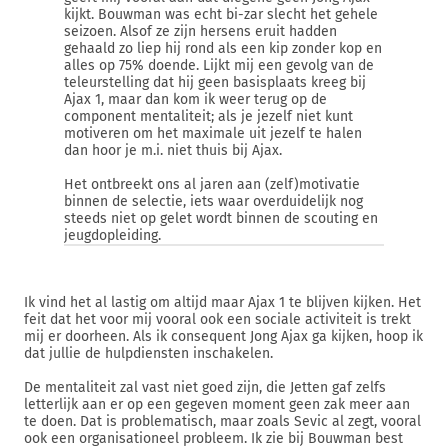
kijkt. Bouwman was echt bi-zar slecht het gehele
seizoen. Alsof ze zijn hersens eruit hadden
gehaald zo liep hij rond als een kip zonder kop en
alles op 75% doende. Lijkt mij een gevolg van de
teleurstelling dat hij geen basisplaats kreeg bij
Ajax 1, maar dan kom ik weer terug op de
component mentaliteit; als je jezelf niet kunt
motiveren om het maximale uit jezelf te halen
dan hoor je m.i. niet thuis bij Ajax.
Het ontbreekt ons al jaren aan (zelf)motivatie
binnen de selectie, iets waar overduidelijk nog
steeds niet op gelet wordt binnen de scouting en
jeugdopleiding.
Ik vind het al lastig om altijd maar Ajax 1 te blijven kijken. Het
feit dat het voor mij vooral ook een sociale activiteit is trekt
mij er doorheen. Als ik consequent Jong Ajax ga kijken, hoop ik
dat jullie de hulpdiensten inschakelen.
De mentaliteit zal vast niet goed zijn, die Jetten gaf zelfs
letterlijk aan er op een gegeven moment geen zak meer aan
te doen. Dat is problematisch, maar zoals Sevic al zegt, vooral
ook een organisationeel probleem. Ik zie bij Bouwman best