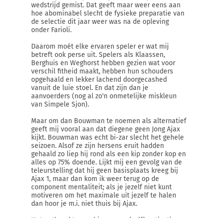
wedstrijd gemist. Dat geeft maar weer eens aan
hoe abominabel slecht de fysieke preparatie van
de selectie dit jaar weer was na de opleving
onder Farioli.
Daarom moét elke ervaren speler er wat mij
betreft ook perse uit. Spelers als Klaassen,
Berghuis en Weghorst hebben gezien wat voor
verschil fitheid maakt, hebben hun schouders
opgehaald en lekker lachend doorgecashed
vanuit de luie stoel. En dat zijn dan je
aanvoerders (nog al zo'n onmetelijke miskleun
van Simpele Sjon).
Maar om dan Bouwman te noemen als alternatief
geeft mij vooral aan dat diegene geen Jong Ajax
kijkt. Bouwman was echt bi-zar slecht het gehele
seizoen. Alsof ze zijn hersens eruit hadden
gehaald zo liep hij rond als een kip zonder kop en
alles op 75% doende. Lijkt mij een gevolg van de
teleurstelling dat hij geen basisplaats kreeg bij
Ajax 1, maar dan kom ik weer terug op de
component mentaliteit; als je jezelf niet kunt
motiveren om het maximale uit jezelf te halen
dan hoor je m.i. niet thuis bij Ajax.