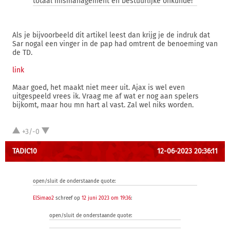
totaal mismanagement en bestuurlijke onkunde!
Als je bijvoorbeeld dit artikel leest dan krijg je de indruk dat
Sar nogal een vinger in de pap had omtrent de benoeming van
de TD.
link
Maar goed, het maakt niet meer uit. Ajax is wel even
uitgespeeld vrees ik. Vraag me af wat er nog aan spelers
bijkomt, maar hou mn hart al vast. Zal wel niks worden.
+3/-0
TADIC10
12-06-2023 20:36:11
open/sluit de onderstaande quote:
ElSimao2
schreef op
12 juni 2023 om 19:36
:
open/sluit de onderstaande quote: