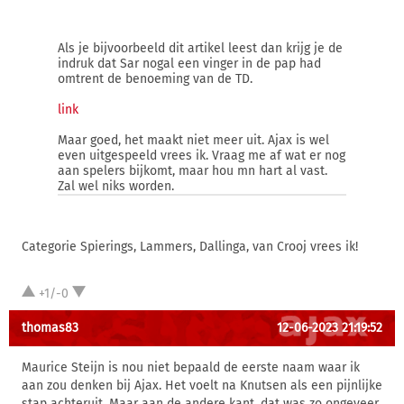
Als je bijvoorbeeld dit artikel leest dan krijg je de
indruk dat Sar nogal een vinger in de pap had
omtrent de benoeming van de TD.
link
Maar goed, het maakt niet meer uit. Ajax is wel
even uitgespeeld vrees ik. Vraag me af wat er nog
aan spelers bijkomt, maar hou mn hart al vast.
Zal wel niks worden.
Categorie Spierings, Lammers, Dallinga, van Crooj vrees ik!
+1/-0
thomas83
12-06-2023 21:19:52
Maurice Steijn is nou niet bepaald de eerste naam waar ik
aan zou denken bij Ajax. Het voelt na Knutsen als een pijnlijke
stap achteruit. Maar aan de andere kant, dat was zo ongeveer