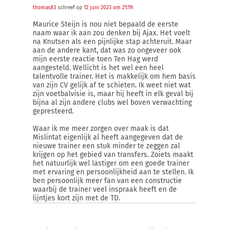
thomas83
schreef op
12 juni 2023 om 21:19
:
Maurice Steijn is nou niet bepaald de eerste
naam waar ik aan zou denken bij Ajax. Het voelt
na Knutsen als een pijnlijke stap achteruit. Maar
aan de andere kant, dat was zo ongeveer ook
mijn eerste reactie toen Ten Hag werd
aangesteld. Wellicht is het wel een heel
talentvolle trainer. Het is makkelijk om hem basis
van zijn CV gelijk af te schieten. Ik weet niet wat
zijn voetbalvisie is, maar hij heeft in elk geval bij
bijna al zijn andere clubs wel boven verwachting
gepresteerd.
Waar ik me meer zorgen over maak is dat
Mislintat eigenlijk al heeft aangegeven dat de
nieuwe trainer een stuk minder te zeggen zal
krijgen op het gebied van transfers. Zoiets maakt
het natuurlijk wel lastiger om een goede trainer
met ervaring en persoonlijkheid aan te stellen. Ik
ben persoonlijk meer fan van een constructie
waarbij de trainer veel inspraak heeft en de
lijntjes kort zijn met de TD.