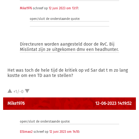
Mike1976
schreef op
12 juni 2023 om 13:17
:
open/sluit de onderstaande quote:
Directeuren worden aangesteld door de RvC. Bij
Mislintat zijn ze uitgekomen dmv een headhunter.
Het was toch de hele tijd de kritiek op vd Sar dat t m zo lang
kostte om een TD aan te stellen?
+1/-0
Mike1976
12-06-2023 14:19:52
open/sluit de onderstaande quote:
ElSimao2
schreef op
12 juni 2023 om 14:10
: