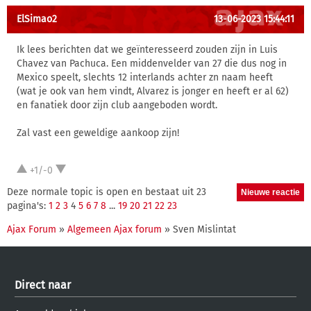
ElSimao2
13-06-2023 15:44:11
Ik lees berichten dat we geïnteresseerd zouden zijn in Luis
Chavez van Pachuca. Een middenvelder van 27 die dus nog in
Mexico speelt, slechts 12 interlands achter zn naam heeft
(wat je ook van hem vindt, Alvarez is jonger en heeft er al 62)
en fanatiek door zijn club aangeboden wordt.
Zal vast een geweldige aankoop zijn!
+1/-0
Deze normale topic is open en bestaat uit 23
pagina's:
1
2
3
4
5
6
7
8
...
19
20
21
22
23
Ajax Forum
»
Algemeen Ajax forum
» Sven Mislintat
Direct naar