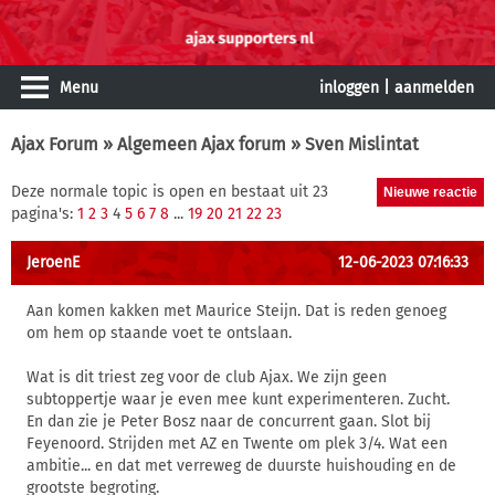
Menu
inloggen
|
aanmelden
Ajax Forum
»
Algemeen Ajax forum
» Sven Mislintat
Deze normale topic is open en bestaat uit 23
pagina's:
1
2
3
4
5
6
7
8
...
19
20
21
22
23
JeroenE
12-06-2023 07:16:33
Aan komen kakken met Maurice Steijn. Dat is reden genoeg
om hem op staande voet te ontslaan.
Wat is dit triest zeg voor de club Ajax. We zijn geen
subtoppertje waar je even mee kunt experimenteren. Zucht.
En dan zie je Peter Bosz naar de concurrent gaan. Slot bij
Feyenoord. Strijden met AZ en Twente om plek 3/4. Wat een
ambitie... en dat met verreweg de duurste huishouding en de
grootste begroting.