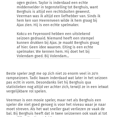
ogen gezien. Taylor is inderdaad een echte
middenvelder in tegenstelling tot Berghuis, want
Berghuis is altijd een rechtsbuiten geweest.
Veerman was ik altijd een liefhebber van. Sinds ik
hem ken van Heerenveen wilde ik hem graag bij
Ajax zien. Hij is een echte spelmaker.
Kokcu en Feyenoord hebben een uitstekend
seizoen gedraaid. Niemand heeft een stempel
kunnen drukken bij Ajax. Je maakt Berghuis graag
af hier. Geen idee waarom. Eiting is een echte
spelmaker. We kennen hem. Hij doet het bij
Volendam goed. Bij Volendam...
Beste speler zegt me op zich niet zo enorm veel in zo'n
rampseizoen. Tadic kwam inderdaad wat later in het seizoen
pas echt in vorm. Desondanks liet hij Berghuis qua
statistieken nog altijd ver achter zich, terwijl ze in een ietwat
vergelijkbare rol spelen.
Veerman is een mooie speler, maar net als Berghuis een
speler die niet goed genoeg is voor het niveau waar je naar
moet streven. Als het wat sneller gaat verliezen ze vaak de
bal. Bij Berghuis heeft dat in twee seizoenen ook vaak al tot