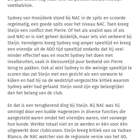
voetbalvisie.
Sydney van Hooijdonk stond bij NAC in de spits en scoorde
regelmatig, een goede spits voor het niveau NAC. Toen kreeg
Steijn een conflict met Pierre. Of het als analist was of als
oud NAC-er is niet geheel duidelijk, maar iets viel verkeerd bij
Steijn. Vervolgens kreeg Sydney nog amper speeltijd en kreeg
een vriendje uit de ADO tijd speeltijd ondanks dat hij veel
minder effectief was en mocht Sydney het doen met
invalbeurten, vaak in blessuretijd puur bedoeld om Pierre
terug te pakken. Ook al wist Sydney in die weinige speeltijd te
scoren dan zat Steijn met een gezicht als een oorwurm te
kijken en had hij na de wedstrijd vergezochte kritiek waarom
Sydney wéér had gefaald. Steijn vond zijn ego belangrijker
dan het belang van de club.
En dat is een terugkerend ding bij Steijn. Bij NAC was hij
omringd door een kudde Hagenezen in diverse functies die
aangesteld waren omdat het vriendjes waren, niet vanwege
hun kunde. Werkte totaal niet en ze werden er één voor één
uitgewerkt door clubiconen. Steijn kreeg kritiek van oa Yadran
Blanco, de NAC watcher van de regionale versie van het AD,