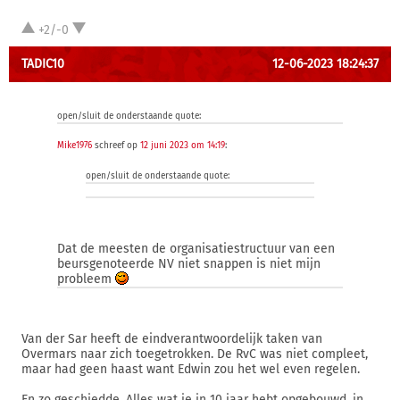
+2/-0
TADIC10
12-06-2023 18:24:37
open/sluit de onderstaande quote:
Mike1976
schreef op
12 juni 2023 om 14:19
:
open/sluit de onderstaande quote:
Dat de meesten de organisatiestructuur van een
beursgenoteerde NV niet snappen is niet mijn
probleem
Van der Sar heeft de eindverantwoordelijk taken van
Overmars naar zich toegetrokken. De RvC was niet compleet,
maar had geen haast want Edwin zou het wel even regelen.
En zo geschiedde. Alles wat je in 10 jaar hebt opgebouwd, in