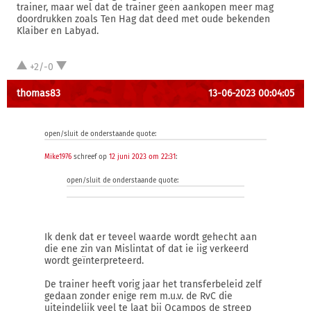
trainer, maar wel dat de trainer geen aankopen meer mag
doordrukken zoals Ten Hag dat deed met oude bekenden
Klaiber en Labyad.
+2/-0
thomas83
13-06-2023 00:04:05
open/sluit de onderstaande quote:
Mike1976
schreef op
12 juni 2023 om 22:31
:
open/sluit de onderstaande quote:
Ik denk dat er teveel waarde wordt gehecht aan
die ene zin van Mislintat of dat ie iig verkeerd
wordt geïnterpreteerd.
De trainer heeft vorig jaar het transferbeleid zelf
gedaan zonder enige rem m.u.v. de RvC die
uiteindelijk veel te laat bij Ocampos de streep