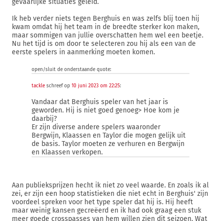
gevaarlijke situaties geleid.
Ik heb verder niets tegen Berghuis en was zelfs blij toen hij
kwam omdat hij het team in de breedte sterker kon maken,
maar sommigen van jullie overschatten hem wel een beetje.
Nu het tijd is om door te selecteren zou hij als een van de
eerste spelers in aanmerking moeten komen.
open/sluit de onderstaande quote:
tackle
schreef op
10 juni 2023 om 22:25
:
Vandaar dat Berghuis speler van het jaar is
geworden. Hij is niet goed genoeg> Hoe kom je
daarbij?
Er zijn diverse andere spelers waaronder
Bergwijn, Klaassen en Taylor die mogen gelijk uit
de basis. Taylor moeten ze verhuren en Bergwijn
en Klaassen verkopen.
Aan publieksprijzen hecht ik niet zo veel waarde. En zoals ik al
zei, er zijn een hoop statistieken die niet echt in Berghuis' zijn
voordeel spreken voor het type speler dat hij is. Hij heeft
maar weinig kansen gecreëerd en ik had ook graag een stuk
meer goede crosspasses van hem willen zien dit seizoen. Wat