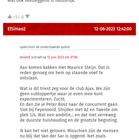
Wat ook veelzeggend is natuurlijk.
+3/-0
ElSimao2
12-06-2023 12:42:00
open/sluit de onderstaande quote:
JeroenE
schreef op
12 juni 2023 om 07:16
:
Aan komen kakken met Maurice Steijn. Dat is
reden genoeg om hem op staande voet te
ontslaan.
Wat is dit triest zeg voor de club Ajax. We zijn
geen subtoppertje waar je even mee kunt
experimenteren. Zucht.
En dan zie je Peter Bosz naar de concurrent gaan.
Slot bij Feyenoord. Strijden met AZ en Twente om
plek 3/4. Wat een ambitie... en dat met verreweg
de duurste huishouding en de grootste begroting.
Ik kan het niet geloven. Misschien zijn de mensen
nu blij dat Van der Sar is opgerot. Net zoals