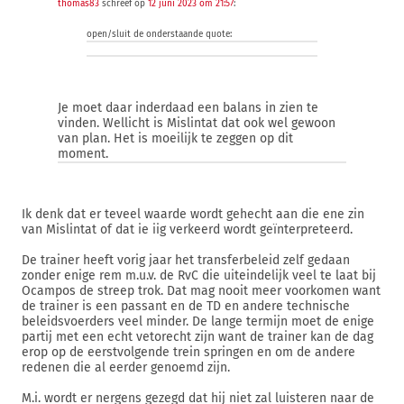
thomas83
schreef op
12 juni 2023 om 21:57
:
open/sluit de onderstaande quote:
Je moet daar inderdaad een balans in zien te
vinden. Wellicht is Mislintat dat ook wel gewoon
van plan. Het is moeilijk te zeggen op dit
moment.
Ik denk dat er teveel waarde wordt gehecht aan die ene zin
van Mislintat of dat ie iig verkeerd wordt geïnterpreteerd.
De trainer heeft vorig jaar het transferbeleid zelf gedaan
zonder enige rem m.u.v. de RvC die uiteindelijk veel te laat bij
Ocampos de streep trok. Dat mag nooit meer voorkomen want
de trainer is een passant en de TD en andere technische
beleidsvoerders veel minder. De lange termijn moet de enige
partij met een echt vetorecht zijn want de trainer kan de dag
erop op de eerstvolgende trein springen en om de andere
redenen die al eerder genoemd zijn.
M.i. wordt er nergens gezegd dat hij niet zal luisteren naar de