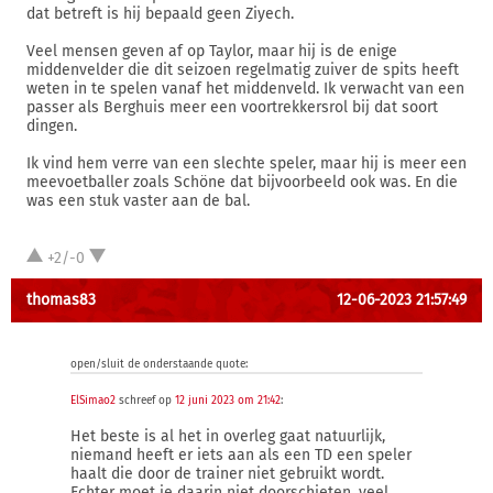
dat betreft is hij bepaald geen Ziyech.
Veel mensen geven af op Taylor, maar hij is de enige
middenvelder die dit seizoen regelmatig zuiver de spits heeft
weten in te spelen vanaf het middenveld. Ik verwacht van een
passer als Berghuis meer een voortrekkersrol bij dat soort
dingen.
Ik vind hem verre van een slechte speler, maar hij is meer een
meevoetballer zoals Schöne dat bijvoorbeeld ook was. En die
was een stuk vaster aan de bal.
+2/-0
thomas83
12-06-2023 21:57:49
open/sluit de onderstaande quote:
ElSimao2
schreef op
12 juni 2023 om 21:42
:
Het beste is al het in overleg gaat natuurlijk,
niemand heeft er iets aan als een TD een speler
haalt die door de trainer niet gebruikt wordt.
Echter moet je daarin niet doorschieten, veel