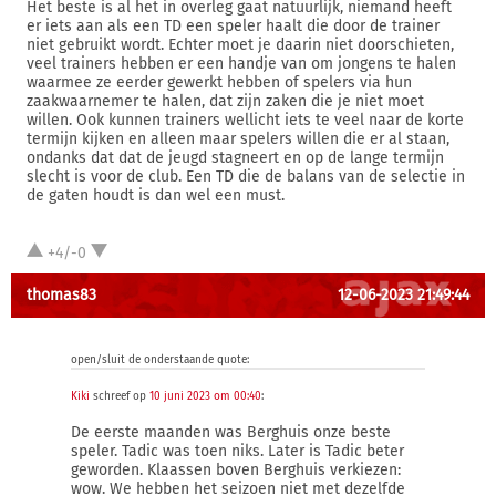
Het beste is al het in overleg gaat natuurlijk, niemand heeft
er iets aan als een TD een speler haalt die door de trainer
niet gebruikt wordt. Echter moet je daarin niet doorschieten,
veel trainers hebben er een handje van om jongens te halen
waarmee ze eerder gewerkt hebben of spelers via hun
zaakwaarnemer te halen, dat zijn zaken die je niet moet
willen. Ook kunnen trainers wellicht iets te veel naar de korte
termijn kijken en alleen maar spelers willen die er al staan,
ondanks dat dat de jeugd stagneert en op de lange termijn
slecht is voor de club. Een TD die de balans van de selectie in
de gaten houdt is dan wel een must.
+4/-0
thomas83
12-06-2023 21:49:44
open/sluit de onderstaande quote:
Kiki
schreef op
10 juni 2023 om 00:40
:
De eerste maanden was Berghuis onze beste
speler. Tadic was toen niks. Later is Tadic beter
geworden. Klaassen boven Berghuis verkiezen:
wow. We hebben het seizoen niet met dezelfde