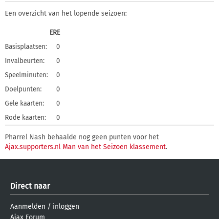
Een overzicht van het lopende seizoen:
ERE
Basisplaatsen:
0
Invalbeurten:
0
Speelminuten:
0
Doelpunten:
0
Gele kaarten:
0
Rode kaarten:
0
Pharrel Nash behaalde nog geen punten voor het
Ajax.supporters.nl Man van het Seizoen klassement
.
Direct naar
Aanmelden
/
inloggen
Ajax Forum