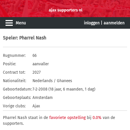
Menu
inloggen
|
aanmelden
Speler
: Pharrel Nash
Rugnummer:
66
Positie:
aanvaller
Contract tot:
2027
Nationaliteit:
Nederlands / Ghanees
Geboortedatum:
7-2-2008 (18 jaar, 6 maanden, 1 dag)
Geboorteplaats:
Amsterdam
Vorige clubs:
Ajax
Pharrel Nash staat in de
favoriete opstelling
bij
0.0%
van de
supporters.