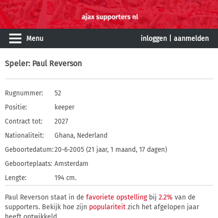
Menu
inloggen
|
aanmelden
Speler
: Paul Reverson
Rugnummer:
52
Positie:
keeper
Contract tot:
2027
Nationaliteit:
Ghana, Nederland
Geboortedatum:
20-6-2005 (21 jaar, 1 maand, 17 dagen)
Geboorteplaats:
Amsterdam
Lengte:
194 cm.
Paul Reverson staat in de
favoriete opstelling
bij
2.2%
van de
supporters. Bekijk hoe zijn
populariteit
zich het afgelopen jaar
heeft ontwikkeld.