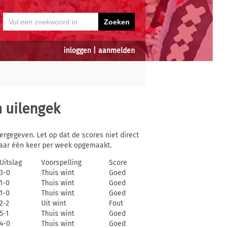
inloggen
|
aanmelden
n
uilengek
rgegeven. Let op dat de scores niet direct
aar één keer per week opgemaakt.
Uitslag
Voorspelling
Score
3-0
Thuis wint
Goed
1-0
Thuis wint
Goed
1-0
Thuis wint
Goed
2-2
Uit wint
Fout
5-1
Thuis wint
Goed
4-0
Thuis wint
Goed