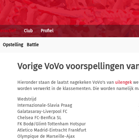
teractief
Club
Profiel
Opstelling
Battle
Vorige VoVo voorspellingen va
Hieronder staan de laatst nagekeken VoVo's van
uilengek
wee
worden verwerkt in de klassementen. Die worden namelijk m
Wedstrijd
Internazionale-Slavia Praag
Galatasaray-Liverpool FC
Chelsea FC-Benfica SL
FK Bodø/Glimt-Tottenham Hotspur
Atletico Madrid-Eintracht Frankfurt
Olympique de Marseille-Ajax