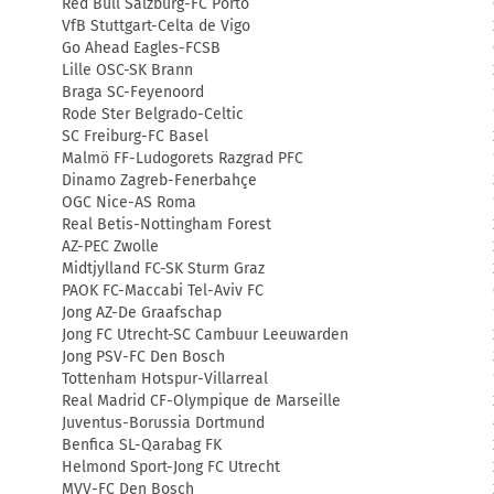
Red Bull Salzburg-FC Porto
VfB Stuttgart-Celta de Vigo
Go Ahead Eagles-FCSB
Lille OSC-SK Brann
Braga SC-Feyenoord
Rode Ster Belgrado-Celtic
SC Freiburg-FC Basel
Malmö FF-Ludogorets Razgrad PFC
Dinamo Zagreb-Fenerbahçe
OGC Nice-AS Roma
Real Betis-Nottingham Forest
AZ-PEC Zwolle
Midtjylland FC-SK Sturm Graz
PAOK FC-Maccabi Tel-Aviv FC
Jong AZ-De Graafschap
Jong FC Utrecht-SC Cambuur Leeuwarden
Jong PSV-FC Den Bosch
Tottenham Hotspur-Villarreal
Real Madrid CF-Olympique de Marseille
Juventus-Borussia Dortmund
Benfica SL-Qarabag FK
Helmond Sport-Jong FC Utrecht
MVV-FC Den Bosch