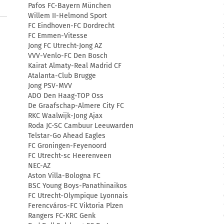
Pafos FC-Bayern München
Willem II-Helmond Sport
FC Eindhoven-FC Dordrecht
FC Emmen-Vitesse
Jong FC Utrecht-Jong AZ
VVV-Venlo-FC Den Bosch
Kairat Almaty-Real Madrid CF
Atalanta-Club Brugge
Jong PSV-MVV
ADO Den Haag-TOP Oss
De Graafschap-Almere City FC
RKC Waalwijk-Jong Ajax
Roda JC-SC Cambuur Leeuwarden
Telstar-Go Ahead Eagles
FC Groningen-Feyenoord
FC Utrecht-sc Heerenveen
NEC-AZ
Aston Villa-Bologna FC
BSC Young Boys-Panathinaikos
FC Utrecht-Olympique Lyonnais
Ferencváros-FC Viktoria Plzen
Rangers FC-KRC Genk